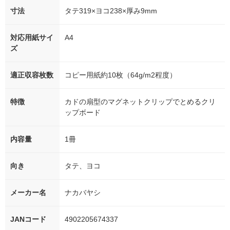
寸法
タテ319×ヨコ238×厚み9mm
対応用紙サイ
A4
ズ
適正収容枚数
コピー用紙約10枚（64g/m2程度）
特徴
カドの扇型のマグネットクリップでとめるクリ
ップボード
内容量
1冊
向き
タテ、ヨコ
メーカー名
ナカバヤシ
JANコード
4902205674337