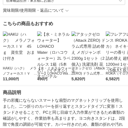
在庫確認住所：東京都にお届け
賞味期限/使用期限・返品について
こちらの商品もおすすめ
HAKU（ハク） メラ
【水・ミネラルウォー
アタックゼロ（Attack
フレアフレグラ
ノフォーカスＩＶ 4
ター】LOHACO Wate
ZERO) ドラム式専用
ROKA（イロ
5ｇ 資生堂 おまけ
11,000
r（ロハコウォータ
490
詰め替え メガジャン
5,820
イキッドリリ
6,582
円
円
円
円
付き
ー）2L ラベルレス 1
ボ 2300g 1セット（2
柔軟剤 詰め替
箱（5本入）（イチオ
個入) 洗濯洗剤 花王
大 1200ml 
商品説明
シ） オリジナル
（5個入) 花王
手の邪魔にならないスマートな扇型のマグネットクリップを使用し
ました。二つ折りのカバーを折り返すとスタンドタイプに変形！ス
タンドさせることで、PCと同じ目線で入力作業ができるため書類の
確認がしやすく、作業効率も高まります。ヨコ向きスタンドは、2段
階で角度の調節が可能です。カバー付きのため、書類の折れや汚れ