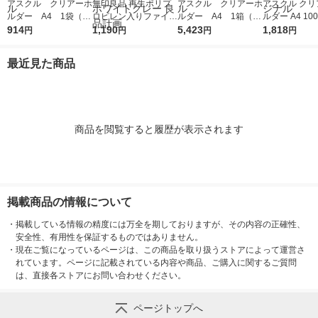
アスクル クリアーホ
無印良品 再生ポリプ
アスクル クリアーホ
アスクル クリ
ルダー A4 1袋（10
ロピレン入りファイル
ルダー A4 1箱（60
ルダー A4 10
0枚） スタンダー
914
ボックススタンダード
1,190
0枚） スタンダー
5,423
タンダード フ
1,818
円
円
円
円
ド ファイル（イチオ
Ａ４用 約幅２５×奥行
ド ファイル（イチオ
1セット（100
シ） オリジナル
３２×高さ２４ｃｍ ホ
シ） オリジナル
袋）（イチオシ
最近見た商品
ワイトグレー 良品計
リジナル
画
商品を閲覧すると履歴が表示されます
掲載商品の情報について
・
掲載している情報の精度には万全を期しておりますが、その内容の正確性、
安全性、有用性を保証するものではありません。
・
現在ご覧になっているページは、この商品を取り扱うストアによって運営さ
れています。ページに記載されている内容や商品、ご購入に関するご質問
は、直接各ストアにお問い合わせください。
ページトップへ