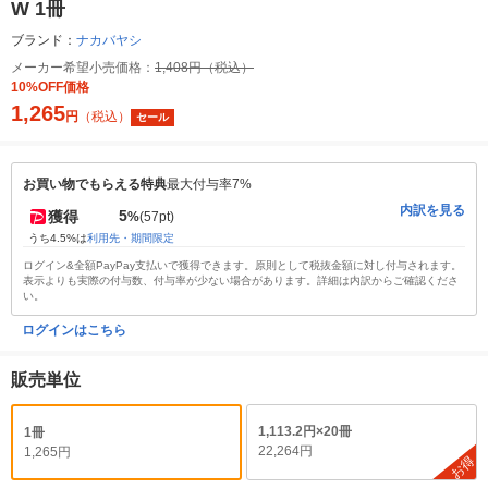
W 1冊
ブランド：
ナカバヤシ
メーカー希望小売価格：
1,408円（税込）
10%OFF価格
1,265
円
（税込）
セール
お買い物でもらえる特典
最大付与率7%
内訳を見る
5
獲得
%
(57pt)
うち4.5%は
利用先・期間限定
ログイン&全額PayPay支払いで獲得できます。原則として税抜金額に対し付与されます。
表示よりも実際の付与数、付与率が少ない場合があります。詳細は内訳からご確認くださ
い。
ログインはこちら
販売単位
1,113.2円×20冊
1冊
22,264円
1,265円
お得