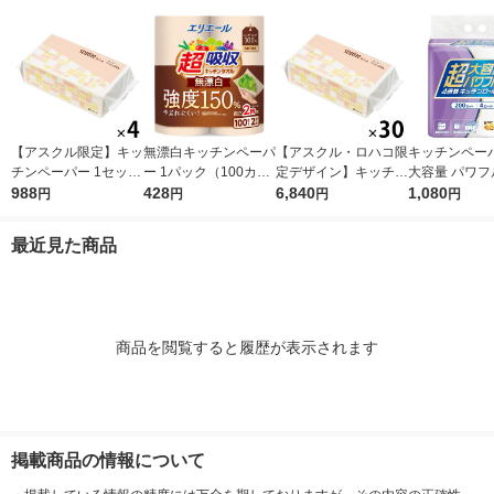
シア 限定
【アスクル限定】キッ
無漂白キッチンペーパ
【アスクル・ロハコ限
キッチンペーパ
チンペーパー 1セット
ー 1パック（100カッ
定デザイン】キッチン
大容量 パワフ
（200組×4）スコッテ
988
ト×2ロール）超吸収
428
ペーパー スコッティ
6,840
巻 キッチンロ
1,080
円
円
円
円
ィ サッとサッと タイ
キッチンタオル エリ
ソフトパック サッと
パック（200
ルデザイン キッチン
エール 大王製紙
サッと タイルデザイ
ロール）
最近見た商品
タオル 日本製紙クレ
ン 200枚×30個 日本
シア 限定
製紙クレシア 限定
商品を閲覧すると履歴が表示されます
掲載商品の情報について