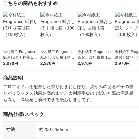
こちらの商品もおすすめ
今村紙工 Fragrance
今村紙工 Fragrance
今村紙工 Fragrance
今村紙工 Fragr
紙おしぼり 抹茶 1箱
紙おしぼり 檜 1箱（1
紙おしぼり 白檀 1箱
紙おしぼり ソ
（100枚入）
2,970
00枚入）
2,970
（100枚入）
2,970
箱（100枚入
2,970
円
円
円
円
商品説明
アロマオイルを配合した香り付きおしぼり。温かみのある柚子の香
りがリラックス効果を高めます。大判厚手なので拭いた際の満足感
も高く、高級感も演出できる紙おしぼりです。
商品仕様/スペック
寸法
約200×250mm