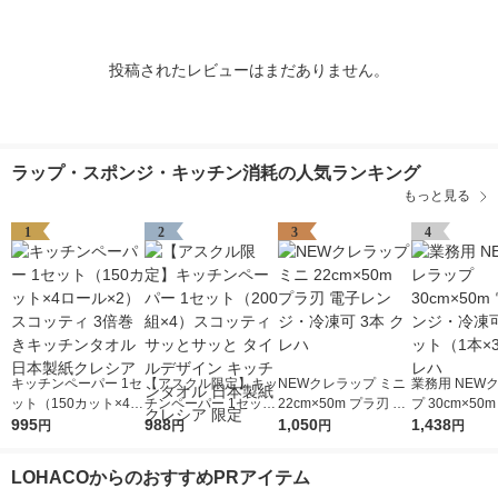
投稿されたレビューはまだありません。
ラップ・スポンジ・キッチン消耗の人気ランキング
もっと見る
1
2
3
4
キッチンペーパー 1セ
【アスクル限定】キッ
NEWクレラップ ミニ
業務用 NEW
ット（150カット×4ロ
チンペーパー 1セット
22cm×50m プラ刃 電
プ 30cm×50
ール×2） スコッティ
995
（200組×4）スコッテ
988
子レンジ・冷凍可 3本
1,050
ンジ・冷凍可 
1,438
円
円
円
円
3倍巻きキッチンタオ
ィ サッとサッと タイ
クレハ
（1本×3）ク
ル 日本製紙クレシア
ルデザイン キッチン
LOHACOからのおすすめPRアイテム
タオル 日本製紙クレ