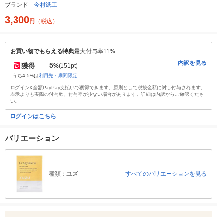
ブランド：
今村紙工
3,300
円
（税込）
お買い物でもらえる特典
最大付与率11%
内訳を見る
5
獲得
%
(151pt)
うち4.5%は
利用先・期間限定
ログイン&全額PayPay支払いで獲得できます。原則として税抜金額に対し付与されます。
表示よりも実際の付与数、付与率が少ない場合があります。詳細は内訳からご確認くださ
い。
ログインはこちら
バリエーション
種類：
ユズ
すべてのバリエーションを見る