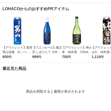
本） 東亜酒造
金宮 甲類
LOHACOからのおすすめPRアイテム
【アウトレット】風雪
【ワゴンセール】菊正
【アウトレット】神の
【アウトレッ
男山淡麗 2L パック
宗 しぼりたて 大吟醸
泉 純米酒 720ml 1
まれ 純米酒 
850
1本 東亜酒造 日本酒
720ml 1本 日本酒
999
本 東亜酒造 日本酒
750
2L 1本 東亜
1,110
円
円
円
円
酒
最近見た商品
商品を閲覧すると履歴が表示されます