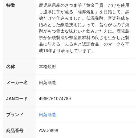
特徴
鹿児島県産のさつま芋「黄金千貫」だけを使用
し濃厚に芋が薫る「薩摩焼酎」を目指して、黒
麹だけで仕込みました。低温発酵、音楽熟成を
始めとした醸造技術によって、昔ながらの芋焼
酎がもつ骨太な味わいと飲みごたえに。鹿児島
県が伝統製法や県産原材料の良さを生かした製
品に与える「ふるさと認証食品」のマークを平
成16年より表示しています。
名称
本格焼酎
メーカー名
田苑酒造
JANコード
4966761074789
ブランド
田苑酒造
商品番号
AWU0698