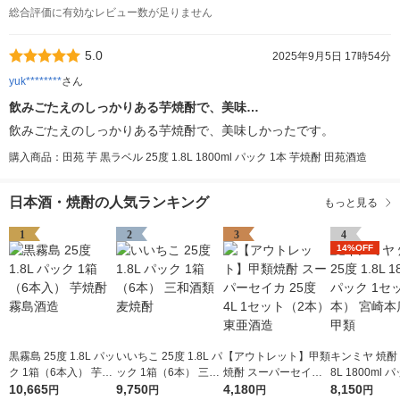
総合評価に有効なレビュー数が足りません
5.0
2025年9月5日 17時54分
yuk********
さん
飲みごたえのしっかりある芋焼酎で、美味…
飲みごたえのしっかりある芋焼酎で、美味しかったです。
購入商品：田苑 芋 黒ラベル 25度 1.8L 1800ml パック 1本 芋焼酎 田苑酒造
日本酒・焼酎の人気ランキング
もっと見る
1
2
3
4
14%OFF
黒霧島 25度 1.8L パッ
いいちこ 25度 1.8L パ
【アウトレット】甲類
キンミヤ 焼酎 2
ク 1箱（6本入） 芋焼
ック 1箱（6本） 三和
焼酎 スーパーセイカ
8L 1800ml 
酎 霧島酒造
10,665
酒類 麦焼酎
9,750
25度 4L 1セット（2
4,180
ット（6本） 宮崎本店
8,150
円
円
円
円