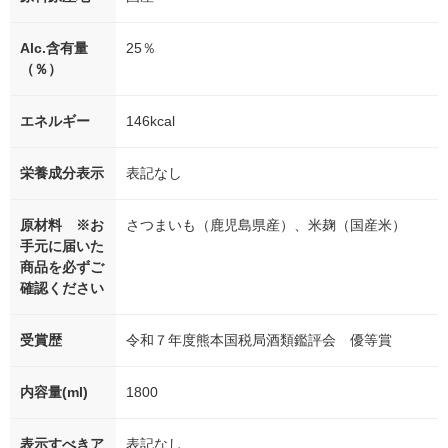
Alc.含有量
25％
（％）
エネルギー
146kcal
栄養成分表示
表記なし
原材料 ※お
さつまいも（鹿児島県産）、米麹（国産米）
手元に届いた
商品を必ずご
確認ください
受賞歴
令和７年度熊本国税局酒類鑑評会 優等賞
内容量(ml)
1800
表示すべきア
表記なし