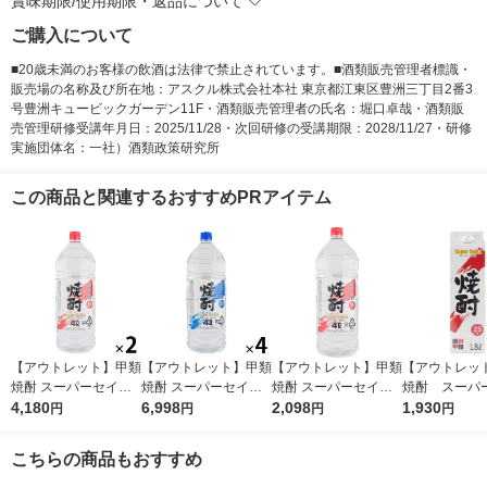
賞味期限/使用期限・返品について
ご購入について
■20歳未満のお客様の飲酒は法律で禁止されています。■酒類販売管理者標識・
販売場の名称及び所在地：アスクル株式会社本社 東京都江東区豊洲三丁目2番3
号豊洲キュービックガーデン11F・酒類販売管理者の氏名：堀口卓哉・酒類販
売管理研修受講年月日：2025/11/28・次回研修の受講期限：2028/11/27・研修
実施団体名：一社）酒類政策研究所
この商品と関連するおすすめPRアイテム
【アウトレット】甲類
【アウトレット】甲類
【アウトレット】甲類
【アウトレッ
焼酎 スーパーセイカ
焼酎 スーパーセイカ
焼酎 スーパーセイカ
焼酎 スーパ
25度 4L 1セット（2
4,180
20度 4L 1セット（1本
6,998
25度 4L 1本 東亜酒造
2,098
25度 1.8L 18
1,930
円
円
円
円
本） 東亜酒造
×4） 東亜酒造
パ
こちらの商品もおすすめ