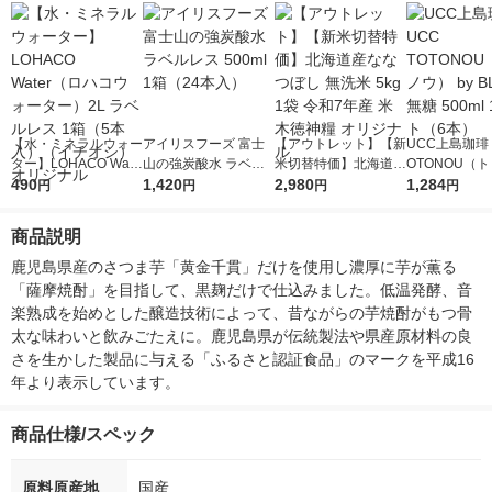
【水・ミネラルウォー
アイリスフーズ 富士
【アウトレット】【新
UCC上島珈琲 
ター】LOHACO Wate
山の強炭酸水 ラベル
米切替特価】北海道産
OTONOU（
r（ロハコウォータ
490
レス 500ml 1箱（24
1,420
ななつぼし 無洗米 5k
2,980
ウ） by BLAC
1,284
円
円
円
円
ー）2L ラベルレス 1
本入）
g 1袋 令和7年産 米 木
00ml 1セッ
箱（5本入）（イチオ
徳神糧 オリジナル
商品説明
シ） オリジナル
鹿児島県産のさつま芋「黄金千貫」だけを使用し濃厚に芋が薫る
「薩摩焼酎」を目指して、黒麹だけで仕込みました。低温発酵、音
楽熟成を始めとした醸造技術によって、昔ながらの芋焼酎がもつ骨
太な味わいと飲みごたえに。鹿児島県が伝統製法や県産原材料の良
さを生かした製品に与える「ふるさと認証食品」のマークを平成16
年より表示しています。
商品仕様/スペック
原料原産地
国産