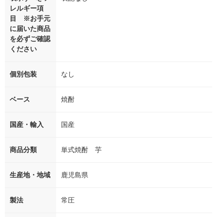
レルギー項
目 ※お手元
に届いた商品
を必ずご確認
ください
個別包装
なし
ベース
焼酎
国産・輸入
国産
商品分類
単式焼酎 芋
生産地・地域
鹿児島県
製法
常圧