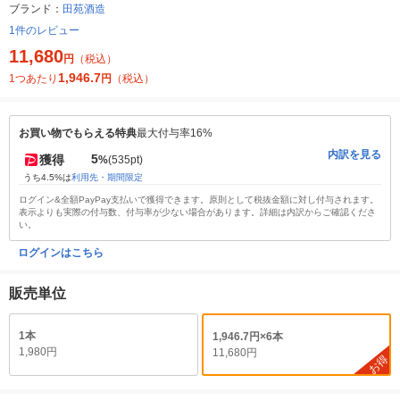
ブランド：
田苑酒造
1件のレビュー
11,680
円
（税込）
1,946.7
1つあたり
円
（税込）
お買い物でもらえる特典
最大付与率16%
内訳を見る
5
獲得
%
(535pt)
うち4.5%は
利用先・期間限定
ログイン&全額PayPay支払いで獲得できます。原則として税抜金額に対し付与されます。
表示よりも実際の付与数、付与率が少ない場合があります。詳細は内訳からご確認くださ
い。
ログインはこちら
販売単位
1本
1,946.7円×6本
1,980円
11,680円
お得