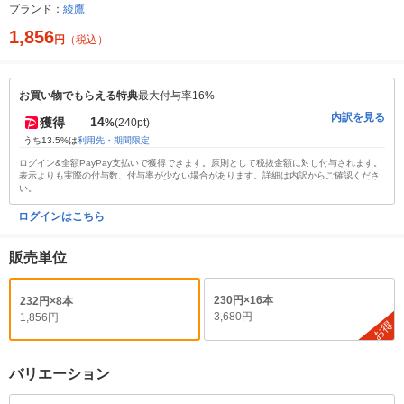
ブランド：
綾鷹
1,856
円
（税込）
お買い物でもらえる特典
最大付与率16%
内訳を見る
14
獲得
%
(240pt)
うち13.5%は
利用先・期間限定
ログイン&全額PayPay支払いで獲得できます。原則として税抜金額に対し付与されます。
表示よりも実際の付与数、付与率が少ない場合があります。詳細は内訳からご確認くださ
い。
ログインはこちら
販売単位
230円×16本
232円×8本
3,680円
1,856円
お得
バリエーション