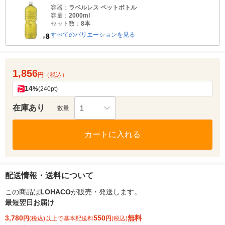
容器：
ラベルレス ペットボトル
容量：
2000ml
セット数：
8本
すべてのバリエーションを見る
1,856
円
（税込）
14
%
(240pt)
在庫あり
1
数量
カートに入れる
配送情報・送料について
この商品は
LOHACO
が販売・発送します。
最短翌日お届け
3,780
550
無料
円
(税込)以上で基本配送料
円
(税込)