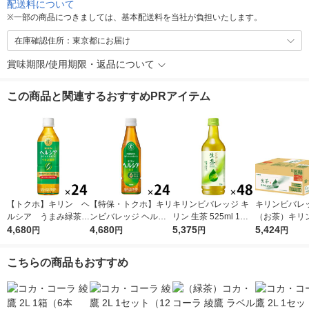
配送料について
※
一部の商品につきましては、基本配送料を当社が負担いたします。
在庫確認住所：東京都にお届け
賞味期限/使用期限・返品について
この商品と関連するおすすめPRアイテム
【トクホ】キリン ヘ
【特保・トクホ】キリ
キリンビバレッジ キ
キリンビバレ
ルシア うまみ緑茶
ンビバレッジ ヘルシ
リン 生茶 525ml 1セ
（お茶）キリ
５００ｍｌＰＥＴ 1箱
4,680
ア 緑茶 350ml スリム
4,680
ット（48本） お茶 緑
5,375
ッジ 生茶 ラ
5,424
円
円
円
円
（24本入）
1箱（24本入）
茶 ペットボトル
525ml×24本 3
1セット(48本)
こちらの商品もおすすめ