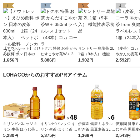
1
2
3
4
【アウトレット】えひ
トクホ 特保 お茶 から
サントリー 烏龍茶 2L
（麦茶）コカ
め飲料 ポン 日本の麦
だすこやか茶W＋ 350
1箱（9本入） 機能性
やかんの麦茶 f
茶 600ml 1箱（2
1,656
ml ラベルレス 1セッ
5,886
表示食品
1,902
健美茶 ラベルレ
2,592
円
円
円
円
4本入） ペットボト
ト（48本）コカ コー
0ml 1箱（24
ル飲料 ノンカフェイ
ラ
LOHACOからのおすすめPRアイテム
ン
キリンビバレッジ キ
キリンビバレッジ キ
伊藤園 健康ミネラル
伊藤園 健康ミ
リン 生茶 ほうじ茶 ラ
リン 生茶 ほうじ茶 52
むぎ茶 黒豆麦茶 2L 1
むぎ茶 黒豆麦茶
ベルレス 525ml 1セッ
5,280
5ml 1セット（48本）
5,375
箱（6本入）
1,368
ml 1箱（24
2,543
円
円
円
円