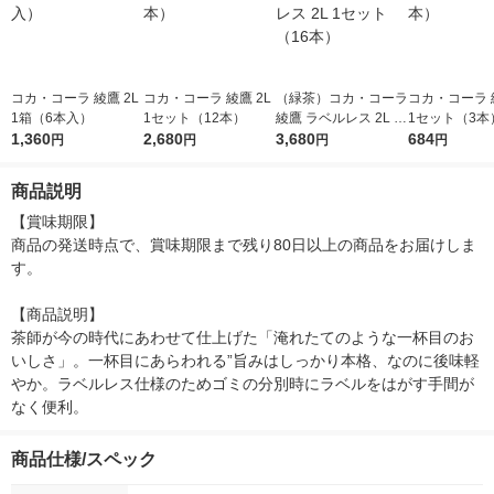
コカ・コーラ 綾鷹 2L
コカ・コーラ 綾鷹 2L
（緑茶）コカ・コーラ
コカ・コーラ 綾
1箱（6本入）
1セット（12本）
綾鷹 ラベルレス 2L 1
1セット（3本
1,360
2,680
セット（16本）
3,680
684
円
円
円
円
商品説明
【賞味期限】

商品の発送時点で、賞味期限まで残り80日以上の商品をお届けしま
す。

【商品説明】

茶師が今の時代にあわせて仕上げた「淹れたてのような一杯目のお
いしさ」。一杯目にあらわれる”旨みはしっかり本格、なのに後味軽
やか。ラベルレス仕様のためゴミの分別時にラベルをはがす手間が
なく便利。
商品仕様/スペック