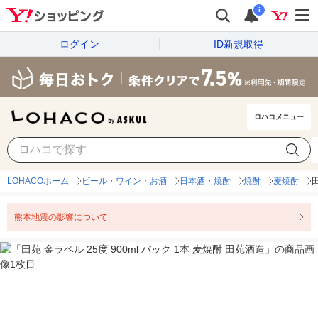
i
ログイン
ID新規取得
ロハコメニュー
LOHACOホーム
ビール・ワイン・お酒
日本酒・焼酎
焼酎
麦焼酎
田
熊本地震の影響について