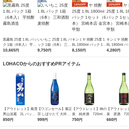
1
2
3
4
14%OFF
10%OFF
黒霧島 25度 1.8L パッ
いいちこ 25度 1.8L パ
キンミヤ 焼酎 25度 1.
キンミヤ 焼酎 2
ク 1箱（6本入） 芋焼
ック 1箱（6本） 三和
8L 1800ml パック 1セ
8L 1800ml 
酎 霧島酒造
10,665
酒類 麦焼酎
9,750
ット（6本） 宮崎本店
8,150
ット（3本） 
4,280
円
円
円
円
金宮 甲類
金宮 甲類
LOHACOからのおすすめPRアイテム
【アウトレット】風雪
【ワゴンセール】菊正
【アウトレット】神の
【アウトレッ
男山淡麗 2L パック
宗 しぼりたて 大吟醸
泉 純米酒 720ml 1
泉 原酒 720
850
1本 東亜酒造 日本酒
720ml 1本 日本酒
999
本 東亜酒造 日本酒
750
本 東亜酒造 
660
円
円
円
円