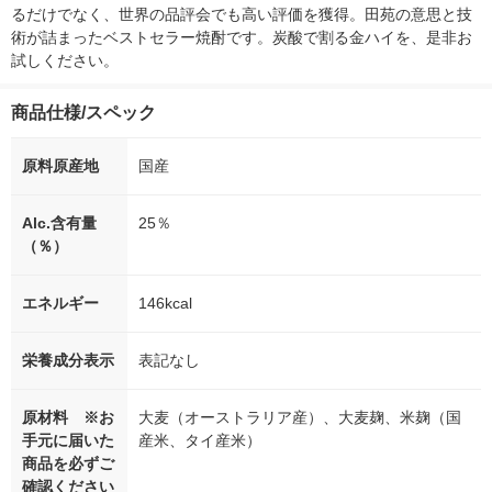
るだけでなく、世界の品評会でも高い評価を獲得。田苑の意思と技
術が詰まったベストセラー焼酎です。炭酸で割る金ハイを、是非お
試しください。
商品仕様/スペック
原料原産地
国産
Alc.含有量
25％
（％）
エネルギー
146kcal
栄養成分表示
表記なし
原材料 ※お
大麦（オーストラリア産）、大麦麹、米麹（国
手元に届いた
産米、タイ産米）
商品を必ずご
確認ください