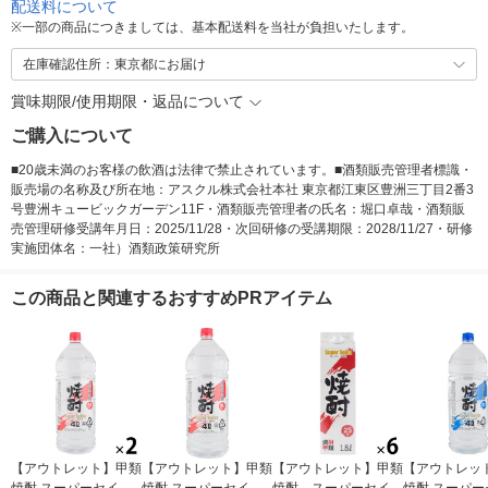
配送料について
※
一部の商品につきましては、基本配送料を当社が負担いたします。
在庫確認住所：東京都にお届け
賞味期限/使用期限・返品について
ご購入について
■20歳未満のお客様の飲酒は法律で禁止されています。■酒類販売管理者標識・
販売場の名称及び所在地：アスクル株式会社本社 東京都江東区豊洲三丁目2番3
号豊洲キュービックガーデン11F・酒類販売管理者の氏名：堀口卓哉・酒類販
売管理研修受講年月日：2025/11/28・次回研修の受講期限：2028/11/27・研修
実施団体名：一社）酒類政策研究所
この商品と関連するおすすめPRアイテム
【アウトレット】甲類
【アウトレット】甲類
【アウトレット】甲類
【アウトレッ