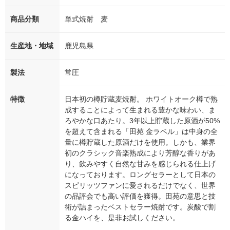
商品分類
単式焼酎 麦
生産地・地域
鹿児島県
製法
常圧
特徴
日本初の樽貯蔵麦焼酎。 ホワイトオーク樽で熟
成することによって生まれる豊かな味わい、ま
ろやかな口あたり。3年以上貯蔵した原酒が50%
を超えて含まれる「田苑 金ラベル」は中身の全
量に樽貯蔵した原酒だけを使用。しかも、業界
初のクラシック音楽熟成により芳醇な香りがあ
り、飲みやすく自然な甘みを感じられる仕上げ
になっております。ロングセラーとして日本の
スピリッツファンに愛されるだけでなく、世界
の品評会でも高い評価を獲得。田苑の意思と技
術が詰まったベストセラー焼酎です。炭酸で割
る金ハイを、是非お試しください。