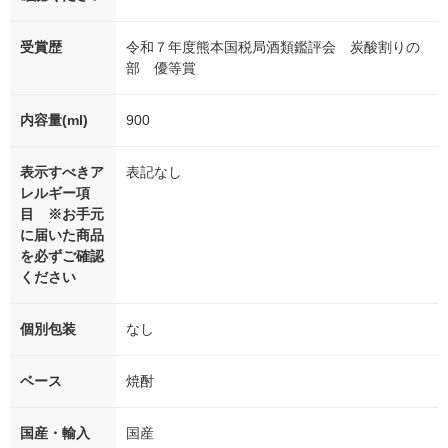
受賞歴
令和７年度熊本国税局酒類鑑評会 炭酸割りの
部 優等賞
内容量(ml)
900
表示すべきア
表記なし
レルギー項
目 ※お手元
に届いた商品
を必ずご確認
ください
個別包装
なし
ベース
焼酎
国産・輸入
国産