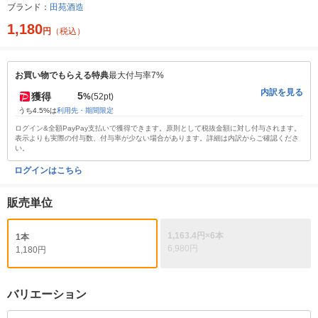
ブランド：
田苑酒造
1,180
円
（税込）
お買い物でもらえる特典
最大付与率7%
内訳を見る
5
獲得
%
(52pt)
うち4.5%は
利用先・期間限定
ログイン&全額PayPay支払いで獲得できます。原則として税抜金額に対し付与されます。
表示よりも実際の付与数、付与率が少ない場合があります。詳細は内訳からご確認くださ
い。
ログインはこちら
販売単位
1,163.4円×6本
1本
6,980円
1,180円
バリエーション