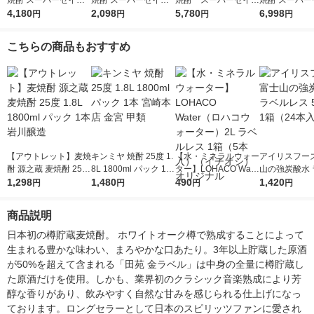
焼酎 スーパーセイカ
焼酎 スーパーセイカ
焼酎 スーパーセイカ
焼酎 スーパー
25度 4L 1セット（2
4,180
25度 4L 1本 東亜酒造
2,098
25度 1.8L 1800ml
5,780
20度 4L 1セ
6,998
円
円
円
円
本） 東亜酒造
パック 1セット（6
×4） 東亜酒
本） 東亜酒造
こちらの商品もおすすめ
【アウトレット】麦焼
キンミヤ 焼酎 25度 1.
【水・ミネラルウォー
アイリスフーズ
酎 源之蔵 麦焼酎 25度
8L 1800ml パック 1本
ター】LOHACO Wate
山の強炭酸水 
1.8L 1800ml パック 1
1,298
宮崎本店 金宮 甲類
1,480
r（ロハコウォータ
490
レス 500ml 1
1,420
円
円
円
円
本 岩川醸造
ー）2L ラベルレス 1
本入）
箱（5本入）（イチオ
商品説明
シ） オリジナル
日本初の樽貯蔵麦焼酎。 ホワイトオーク樽で熟成することによって
生まれる豊かな味わい、まろやかな口あたり。3年以上貯蔵した原酒
が50%を超えて含まれる「田苑 金ラベル」は中身の全量に樽貯蔵し
た原酒だけを使用。しかも、業界初のクラシック音楽熟成により芳
醇な香りがあり、飲みやすく自然な甘みを感じられる仕上げになっ
ております。ロングセラーとして日本のスピリッツファンに愛され