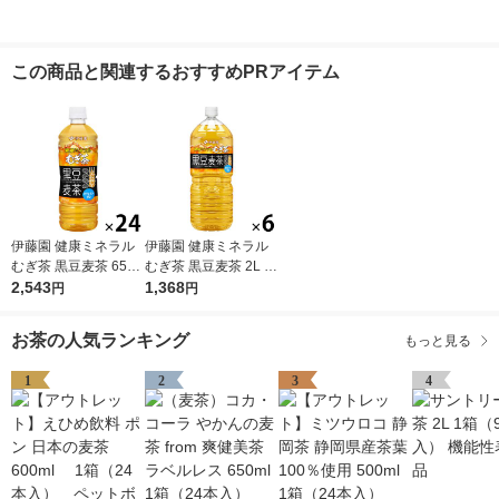
この商品と関連するおすすめPRアイテム
伊藤園 健康ミネラル
伊藤園 健康ミネラル
むぎ茶 黒豆麦茶 650
むぎ茶 黒豆麦茶 2L 1
ml 1箱（24本入）
2,543
箱（6本入）
1,368
円
円
お茶の人気ランキング
もっと見る
1
2
3
4