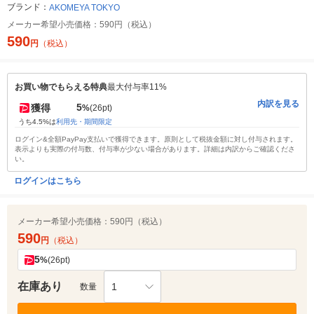
ブランド：
AKOMEYA TOKYO
メーカー希望小売価格：
590円（税込）
590
円
（税込）
お買い物でもらえる特典
最大付与率11%
内訳を見る
5
獲得
%
(26pt)
うち4.5%は
利用先・期間限定
ログイン&全額PayPay支払いで獲得できます。原則として税抜金額に対し付与されます。
表示よりも実際の付与数、付与率が少ない場合があります。詳細は内訳からご確認くださ
い。
ログインはこちら
メーカー希望小売価格：
590円（税込）
590
円
（税込）
5
%
(26pt)
在庫あり
1
数量