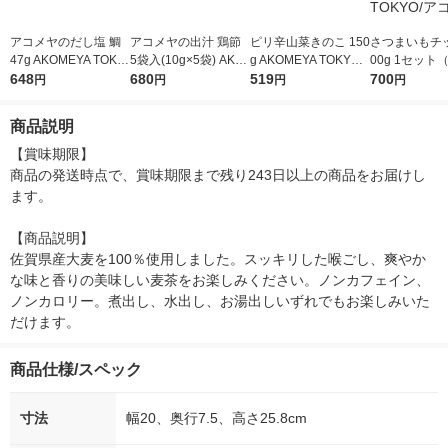
アコメヤのだし塩 鯛
アコメヤの出汁 鶏節
ピリ辛山菜きのこ 150
さつまいもチッ
47g AKOMEYA TOKY
5袋入(10g×5袋) AKO
g AKOMEYA TOKYO/
00g 1セット
O/アコメヤ
648
MEYA TOKYO/アコメ
680
アコメヤ
519
2） AKOMEYA
700
円
円
円
円
ヤ
O/アコメヤ
商品説明
【賞味期限】

商品の発送時点で、賞味期限まで残り243日以上の商品をお届けし
ます。

【商品説明】

佐賀県産大麦を100％使用しました。スッキリした喉ごし、爽やか
な味と香りの美味しい麦茶をお楽しみください。ノンカフェイン、
ノンカロリー。煮出し、水出し、お湯出しいずれでもお楽しみいた
だけます。
商品仕様/スペック
寸法
幅20、奥行7.5、高さ25.8cm