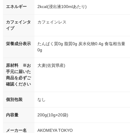
エネルギー
2kcal(浸出液100mlあたり)
カフェインタ
カフェインレス
イプ
栄養成分表示
たんぱく質0g 脂質0g 炭水化物0.4g 食塩相当量
0g
原材料 ※お
大麦(佐賀県産)
手元に届いた
商品を必ずご
確認ください
個別包装
なし
内容量
200g(10g×20袋)
メーカー名
AKOMEYA TOKYO