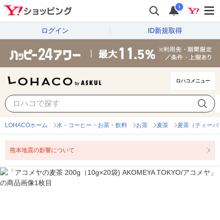
i
ログイン
ID新規取得
ロハコメニュー
LOHACOホーム
水・コーヒー・お茶・飲料
お茶
麦茶
麦茶（ティーバ
熊本地震の影響について