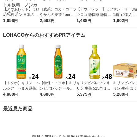
【アウトレット】えひ
（麦茶）コカ・コーラ
【アウトレット】ミツ
サントリー 烏龍
め飲料 ポン 日本の麦
やかんの麦茶 from 爽
ウロコ 静岡茶 静岡県
1箱（9本入）
茶 600ml 1箱（2
1,656
健美茶 ラベルレス 65
2,592
産茶葉100％使用 500
1,488
表示食品
1,902
円
円
円
円
4本入） ペットボト
0ml 1箱（24本入）
ml 1箱（24本入）
ル飲料 ノンカフェイ
LOHACOからのおすすめPRアイテム
ン
【トクホ】キリン ヘ
【特保・トクホ】キリ
キリンビバレッジ キ
キリンビバレッ
ルシア うまみ緑茶
ンビバレッジ ヘルシ
リン 生茶 525ml 1セ
リン 生茶 ほう
５００ｍｌＰＥＴ 1箱
4,680
ア 緑茶 350ml スリム
4,680
ット（48本） お茶 緑
5,375
ベルレス 525m
5,280
円
円
円
円
（24本入）
1箱（24本入）
茶 ペットボトル
ト（48本） お
トボトル
最近見た商品