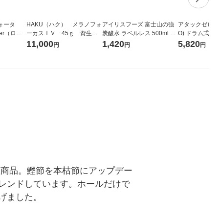
ォータ
HAKU（ハク） メラノフォ
アイリスフーズ 富士山の強
アタックゼロ（At
ter（ロハ
ーカスＩＶ 45ｇ 資生
炭酸水 ラベルレス 500ml 1
O) ドラム式専
 ラベルレ
堂 おまけ付き
箱（24本入）
ガジャンボ 230
11,000
1,420
5,820
円
円
円
（イチオ
（2個入) 洗濯
注商品。鰹節を本枯節にアップデー
レンドしています。ホールだけで
げました。