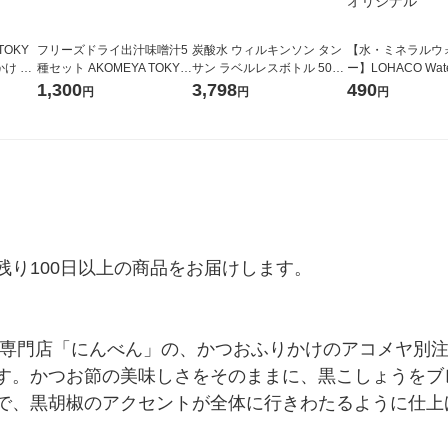
TOKY
フリーズドライ出汁味噌汁5
炭酸水 ウィルキンソン タン
【水・ミネラルウ
け 60
種セット AKOMEYA TOKYO/
サン ラベルレスボトル 500
ー】LOHACO Wa
/アコメ
アコメヤ
ml 1セット（48本）アサヒ
コウォーター）2L
1,300
3,798
490
円
円
円
飲料
ス 1箱（5本入）
シ） オリジナル
り100日以上の商品をお届けします。

節専門店「にんべん」の、かつおふりかけのアコメヤ別
す。かつお節の美味しさをそのままに、黒こしょうをブ
で、黒胡椒のアクセントが全体に行きわたるように仕上