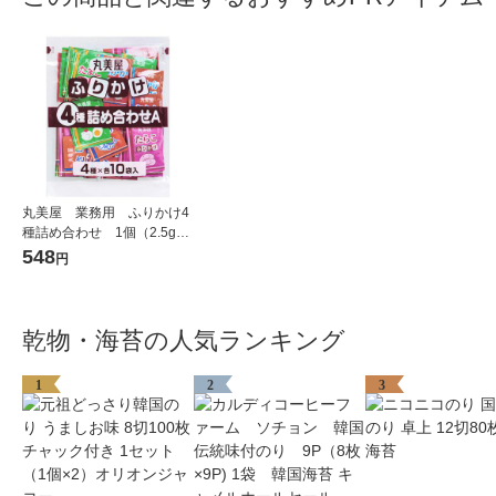
丸美屋 業務用 ふりかけ4
種詰め合わせ 1個（2.5g×4
0袋) 4種アソート各10袋入
548
円
乾物・海苔の人気ランキング
1
2
3