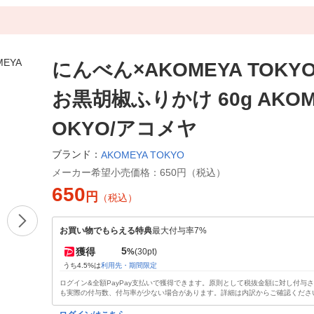
にんべん×AKOMEYA TOKYO
お黒胡椒ふりかけ 60g AKOME
OKYO/アコメヤ
ブランド：
AKOMEYA TOKYO
メーカー希望小売価格：
650円（税込）
650
円
（税込）
お買い物でもらえる特典
最大付与率7%
5
獲得
%
(30pt)
うち4.5%は
利用先・期間限定
ログイン&全額PayPay支払いで獲得できます。原則として税抜金額に対し付与
も実際の付与数、付与率が少ない場合があります。詳細は内訳からご確認くださ