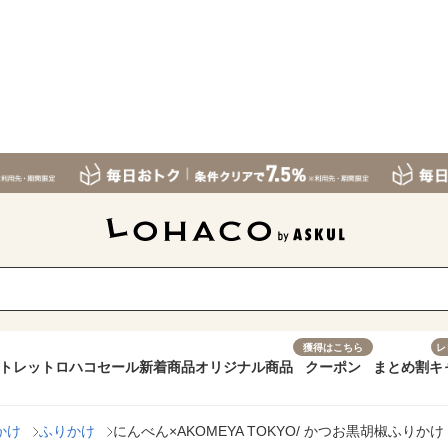
獲得はこちら
レ
トレット
ロハコセール
新着商品
オリジナル商品
クーポン
まとめ割
キ
かけ
ふりかけ
にんべん×AKOMEYA TOKYO/ かつお黒胡椒ふりかけ 6