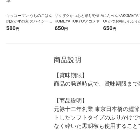
キッコーマン うちのごはん
ザクザクかつおと彩り野菜 A
にんべん×AKOMEYA 
肉おかずの素 スパイシー黒
KOMEYA TOKYO/アコメヤ
O/ かつお梅しそふりか
胡椒ふっくらチキン 60ｇ 1
g AKOMEYA TOKYO
580
650
650
円
円
円
セット（1個×2） 料理の素
ヤ
時短 簡単
商品説明
【賞味期限】

商品の発送時点で、賞味期限まで残
【商品説明】

元禄十二年創業 東京日本橋の鰹
トしたソフトタイプのふりかけで
なく砕いた黒胡椒も使用すること