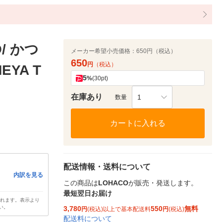
/ かつ
メーカー希望小売価格：
650円（税込）
650
円
（税込）
YA T
5
%
(30pt)
在庫あり
1
数量
カートに入れる
配送情報・送料について
内訳を見る
この商品は
LOHACO
が販売・発送します。
最短翌日お届け
されます。表示より
い。
3,780
550
無料
円
(税込)以上で基本配送料
円
(税込)
配送料について