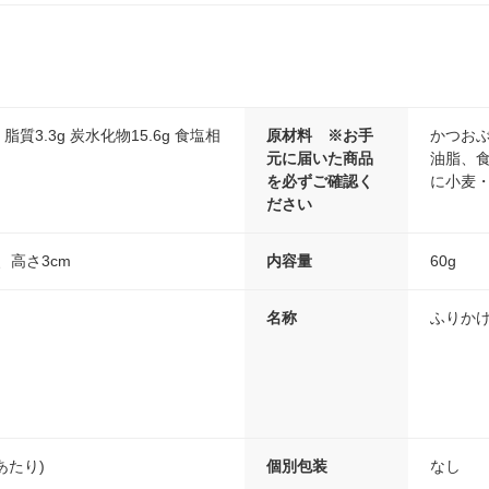
 脂質3.3g 炭水化物15.6g 食塩相
原材料 ※お手
かつお
元に届いた商品
油脂、
を必ずご確認く
に小麦
ださい
、高さ3cm
内容量
60g
名称
ふりか
gあたり)
個別包装
なし