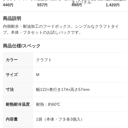
ドボックス S 約650ml
440
フードパック S 1袋
557
r（ロハコウォータ
490
レス 500ml 1
1,420
円
円
円
円
1袋（3個入）
（25枚入） オリジナ
ー）2L ラベルレス 1
本入）
ル
箱（5本入）（イチオ
商品説明
シ） オリジナル
内側耐水・耐油加工のフードボックス。シンプルなクラフトタイ
プ。本体・フタセットのお試しパックです。
商品仕様/スペック
カラー
クラフト
サイズ
M
寸法
幅122×奥行き174×高さ57mm
耐熱耐冷温度
耐熱：約60℃
内容量
1袋（本体・フタ各3個入）