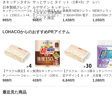
キッチンペーパー 1セ
【アスクル限定】キッ
業務用 NEWクレラッ
NEWクレラッ
ット（150カット×4ロ
チンペーパー 1セット
プ 30cm×50m 電子レ
22cm×50m 
ール×2） スコッティ
995
（200組×4）スコッテ
988
ンジ・冷凍可 1セット
1,438
子レンジ・冷凍
1,050
円
円
円
円
3倍巻きキッチンタオ
ィ サッとサッと タイ
（1本×3）クレハ
クレハ
ル 日本製紙クレシア
ルデザイン キッチン
LOHACOからのおすすめPRアイテム
タオル 日本製紙クレ
シア 限定
【アスクル限定】キッ
無漂白キッチンペーパ
【アスクル・ロハコ限
キッチンペーパ
チンペーパー 1セット
ー 1パック（100カッ
定デザイン】キッチン
大容量 パワフ
（200組×4）スコッテ
988
ト×2ロール）超吸収
428
ペーパー スコッティ
6,840
巻 キッチンロ
1,080
円
円
円
円
ィ サッとサッと タイ
キッチンタオル エリ
ソフトパック サッと
パック（200
ルデザイン キッチン
エール 大王製紙
サッと タイルデザイ
ロール）
最近見た商品
タオル 日本製紙クレ
ン 200枚×30個 日本
シア 限定
製紙クレシア 限定