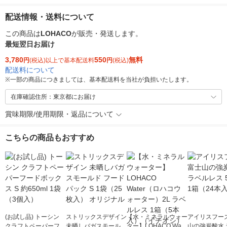
配送情報・送料について
この商品は
LOHACO
が販売・発送します。
最短翌日お届け
3,780
550
無料
円
(税込)以上で基本配送料
円
(税込)
配送料について
※
一部の商品につきましては、基本配送料を当社が負担いたします。
在庫確認住所：東京都にお届け
賞味期限/使用期限・返品について
こちらの商品もおすすめ
(お試し品) トーシン
ストリックスデザイン
【水・ミネラルウォー
アイリスフーズ
クラフトペーパーフー
未晒しバガスモールド
ター】LOHACO Wate
山の強炭酸水 