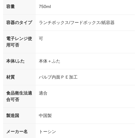
容量
750ml
容器のタイプ
ランチボックス/フードボックス/紙容器
電子レンジ使
可
用可否
本体/ふた
本体＋ふた
材質
パルプ内面ＰＥ加工
食品衛生法適
適合
合可否
製造国
中国製
メーカー名
トーシン