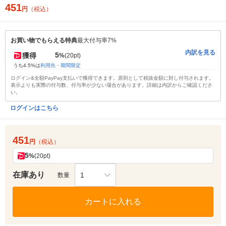
451
円
（税込）
お買い物でもらえる特典
最大付与率7%
内訳を見る
5
獲得
%
(20pt)
うち4.5%は
利用先・期間限定
ログイン&全額PayPay支払いで獲得できます。原則として税抜金額に対し付与されます。
表示よりも実際の付与数、付与率が少ない場合があります。詳細は内訳からご確認くださ
い。
ログインはこちら
451
円
（税込）
5
%
(20pt)
在庫あり
1
数量
カートに入れる