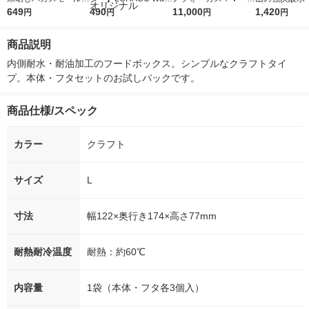
フードパック M 1袋
649
r（ロハコウォータ
490
5ｇ 資生堂 おまけ
11,000
レス 500ml 1
1,420
円
円
円
円
（25枚入） オリジナ
ー）2L ラベルレス 1
付き
本入）
ル
箱（5本入）（イチオ
商品説明
シ） オリジナル
内側耐水・耐油加工のフードボックス。シンプルなクラフトタイ
プ。本体・フタセットのお試しパックです。
商品仕様/スペック
カラー
クラフト
サイズ
L
寸法
幅122×奥行き174×高さ77mm
耐熱耐冷温度
耐熱：約60℃
内容量
1袋（本体・フタ各3個入）