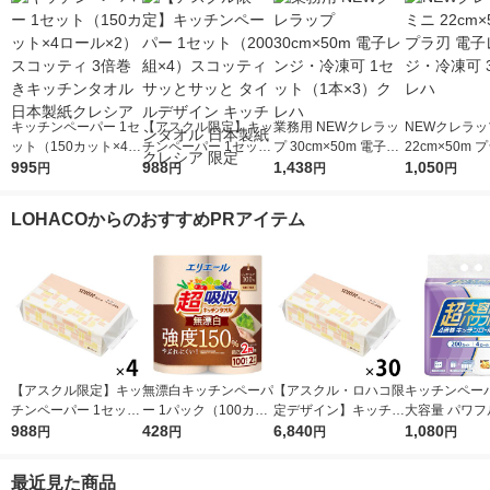
キッチンペーパー 1セ
【アスクル限定】キッ
業務用 NEWクレラッ
NEWクレラッ
ット（150カット×4ロ
チンペーパー 1セット
プ 30cm×50m 電子レ
22cm×50m 
ール×2） スコッティ
995
（200組×4）スコッテ
988
ンジ・冷凍可 1セット
1,438
子レンジ・冷凍
1,050
円
円
円
円
3倍巻きキッチンタオ
ィ サッとサッと タイ
（1本×3）クレハ
クレハ
ル 日本製紙クレシア
ルデザイン キッチン
LOHACOからのおすすめPRアイテム
タオル 日本製紙クレ
シア 限定
【アスクル限定】キッ
無漂白キッチンペーパ
【アスクル・ロハコ限
キッチンペーパ
チンペーパー 1セット
ー 1パック（100カッ
定デザイン】キッチン
大容量 パワフ
（200組×4）スコッテ
988
ト×2ロール）超吸収
428
ペーパー スコッティ
6,840
巻 キッチンロ
1,080
円
円
円
円
ィ サッとサッと タイ
キッチンタオル エリ
ソフトパック サッと
パック（200
ルデザイン キッチン
エール 大王製紙
サッと タイルデザイ
ロール）
最近見た商品
タオル 日本製紙クレ
ン 200枚×30個 日本