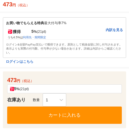
473
円
（税込）
お買い物でもらえる特典
最大付与率7%
内訳を見る
5
獲得
%
(21pt)
うち4.5%は
利用先・期間限定
ログイン&全額PayPay支払いで獲得できます。原則として税抜金額に対し付与されます。
表示よりも実際の付与数、付与率が少ない場合があります。詳細は内訳からご確認くださ
い。
ログインはこちら
473
円
（税込）
5
%
(21pt)
在庫あり
1
数量
カートに入れる