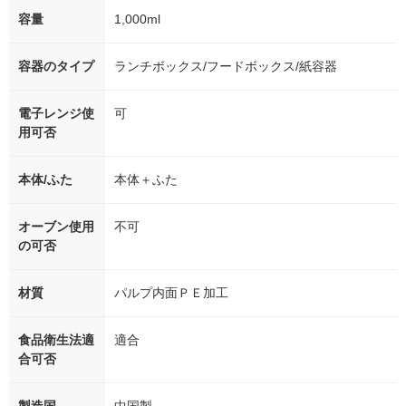
容量
1,000ml
容器のタイプ
ランチボックス/フードボックス/紙容器
電子レンジ使
可
用可否
本体/ふた
本体＋ふた
オーブン使用
不可
の可否
材質
パルプ内面ＰＥ加工
食品衛生法適
適合
合可否