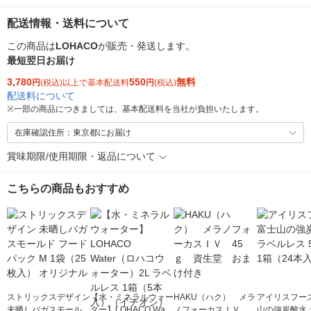
配送情報・送料について
この商品は
LOHACO
が販売・発送します。
最短翌日お届け
3,780
550
無料
円
(税込)以上で基本配送料
円
(税込)
配送料について
※
一部の商品につきましては、基本配送料を当社が負担いたします。
在庫確認住所：東京都にお届け
賞味期限/使用期限・返品について
こちらの商品もおすすめ
ストリックスデザイン
【水・ミネラルウォー
HAKU（ハク） メラ
アイリスフーズ
未晒しバガスモールド
ター】LOHACO Wate
ノフォーカスＩＶ 4
山の強炭酸水 