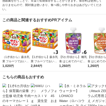
熱殺菌を行うことで、常温で長期保存することができます。保存料は使用して
おりませんので、開封後は使いきり、食べ残しや作りおきはあげないでくださ
い。
この商品と関連するおすすめPRアイテム
（1才頃から）森永乳
【1才頃から】森永乳
【5か月頃から】 離乳
【5か月頃から
業 フルーツでおいし
業 フルーツでおいし
食 はじめてのベビー
食 はじめての
いやさいジュレ 70g×
1,020
いやさいジュレ 70g×
2,844
フード ぶどうとりん
1,260
フード 緑黄
1,260
円
円
円
円
6個 1箱 ベビーフー
6個 3箱 ベビーフー
ご 6個 森永乳業 日本
さつまいも 6
ド 離乳食 ゼリー飲
ド 離乳食 ゼリー飲
国内製造
乳業 日本国内
こちらの商品もおすすめ
料
料