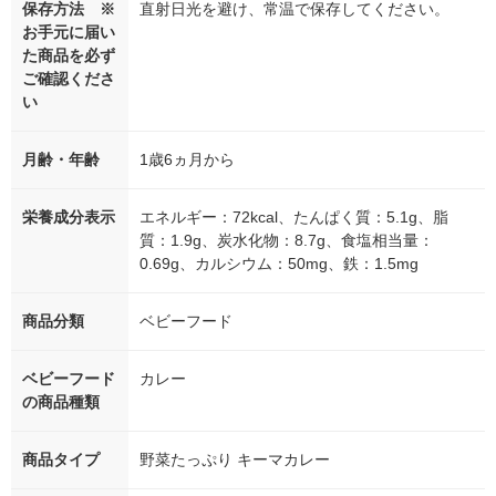
保存方法 ※
直射日光を避け、常温で保存してください。
お手元に届い
た商品を必ず
ご確認くださ
い
月齢・年齢
1歳6ヵ月から
栄養成分表示
エネルギー：72kcal、たんぱく質：5.1g、脂
質：1.9g、炭水化物：8.7g、食塩相当量：
0.69g、カルシウム：50mg、鉄：1.5mg
商品分類
ベビーフード
ベビーフード
カレー
の商品種類
商品タイプ
野菜たっぷり キーマカレー