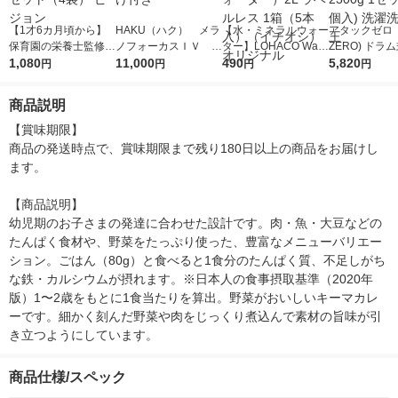
【1才6カ月頃から】
HAKU（ハク） メラ
【水・ミネラルウォー
アタックゼロ（A
保育園の栄養士監修
ノフォーカスＩＶ 4
ター】LOHACO Wate
ZERO) ドラ
幼児食 牛肉のキーマ
1,080
5ｇ 資生堂 おまけ
11,000
r（ロハコウォータ
490
詰め替え メガ
5,820
円
円
円
円
カレー 1セット（4
付き
ー）2L ラベルレス 1
ボ 2300g 1
袋） ピジョン
箱（5本入）（イチオ
個入) 洗濯洗剤
商品説明
シ） オリジナル
【賞味期限】

商品の発送時点で、賞味期限まで残り180日以上の商品をお届けし
ます。

【商品説明】

幼児期のお子さまの発達に合わせた設計です。肉・魚・大豆などの
たんぱく食材や、野菜をたっぷり使った、豊富なメニューバリエー
ション。ごはん（80g）と食べると1食分のたんぱく質、不足しがち
な鉄・カルシウムが摂れます。※日本人の食事摂取基準（2020年
版）1〜2歳をもとに1食当たりを算出。野菜がおいしいキーマカレ
ーです。細かく刻んだ野菜や肉をじっくり煮込んで素材の旨味が引
き立つようにしています。
商品仕様/スペック