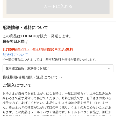
カートに入れる
配送情報・送料について
この商品は
LOHACO
が販売・発送します。
最短翌日お届け
3,780
550
無料
円
(税込)以上で基本配送料
円
(税込)
配送料について
※
一部の商品につきましては、基本配送料を当社が負担いたします。
在庫確認住所：東京都にお届け
賞味期限/使用期限・返品について
ご購入について
お子さまが自分でお召し上がりになる時は、一度に頬張らず、上手に飲み込み
終わるまで必ず見守ってあげてください。月齢は目安です。お子さまの食べる
様子をみて、あげてください。本品中のしょうゆは小麦を使用しておりませ
ん。※たまねぎの薄皮がはがれて口の中に残り、うまくのみこめないことがあ
ります。この商品はレトルトパウチ食品です。レトルトパウチ食品は、加圧加