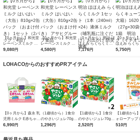
【0ヵ月から】和光堂
【0ヵ月から】和光堂
（0ヵ月から）明治 ほ
【0ヵ月から
レーベンスミルク は
レーベンスミルク は
ほえみ らくらくミル
ほえみ らくら
いはい（大缶）810g×
9,080
いはい（大缶）810g×
4,580
ク 1セット（1本（24
7,176
ーブ（特大箱）
5,750
円
円
円
円
2缶パック （おまけ付
2缶パック （おまけ付
0ml）×24）液体ミル
ｇ（27g×30
き） 1セット（2パッ
き） アサヒグループ
ク（哺乳瓶に注ぐだ
1箱 明治 
LOHACOからのおすすめPRアイテム
ク：4缶）
食品
け）お出かけ 防災 備
（イチオシ）
蓄
【0ヶ月から】森永 乳
（1歳頃から）1食分
【1歳頃から】1食分
【1歳頃から】
児用ミルク E赤ちゃん
のやさいジュレ70g×6
のやさいジュレ70g×6
ォローアップ
エコらくパックつめか
6,990
袋 アソート品 1箱 森
1,296
袋 アソート品 2箱 森
2,520
チルミル ステ
510
円
円
円
円
え用2箱セット（800g
永乳業 離乳食 ベビー
永乳業 離乳食 ベビー
1箱 森永乳業
×2箱） 1セット 森永
フード
フード
ク 防災 災害備
最近見た商品