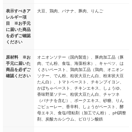
表示すべきア
大豆、鶏肉、バナナ、豚肉、りんご
レルギー項
目 ※お手元
に届いた商品
を必ずご確認
ください
原材料 ※お
オニオンソテー（国内製造）、豚肉加工品（豚
手元に届いた
肉、でん粉、食塩、海藻粉末）、キャベツ、は
商品を必ずご
くさいペースト、鶏肉加工品（鶏肉、オニオン
確認ください
ソテー、でん粉、粒状大豆たん白、粉末状大豆
たん白）、トマトペースト、チキンブイヨン、
かぼちゃペースト、チキンエキス、しょうゆ、
香味野菜ソテー、粒状大豆たん白、チャツネ
（バナナを含む）、ポークエキス、砂糖、りん
ごピューレー、香辛料、しょうがペースト、酵
母エキス、食塩/増粘剤（加工でん粉）、pH調整
剤、炭酸カルシウム、ピロリン酸鉄