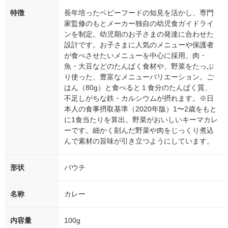
特徴
長年培ったベビーフードの知見を活かし、専門
家監修のもとメーカー独自の幼児食ガイドライ
ンを制定。幼児期のお子さまの発達に合わせた
設計です。お子さまに人気のメニューや保護者
が食べさせたいメニューを中心に採用。肉・
魚・大豆などのたんぱく食材や、野菜をたっぷ
り使った、豊富なメニューバリエーション。ご
はん（80g）と食べると１食分のたんぱく質、
不足しがちな鉄・カルシウムが摂れます。※日
本人の食事摂取基準（2020年版）1〜2歳をもと
に1食当たりを算出。野菜がおいしいキーマカレ
ーです。細かく刻んだ野菜や肉をじっくり煮込
んで素材の旨味が引き立つようにしています。
形状
パウチ
名称
カレー
内容量
100g