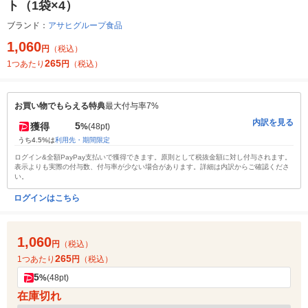
ト（1袋×4）
ブランド：
アサヒグループ食品
1,060
円
（税込）
265
1つあたり
円
（税込）
お買い物でもらえる特典
最大付与率7%
内訳を見る
5
獲得
%
(48pt)
うち4.5%は
利用先・期間限定
ログイン&全額PayPay支払いで獲得できます。原則として税抜金額に対し付与されます。
表示よりも実際の付与数、付与率が少ない場合があります。詳細は内訳からご確認くださ
い。
ログインはこちら
1,060
円
（税込）
265
1つあたり
円
（税込）
5
%
(48pt)
在庫切れ