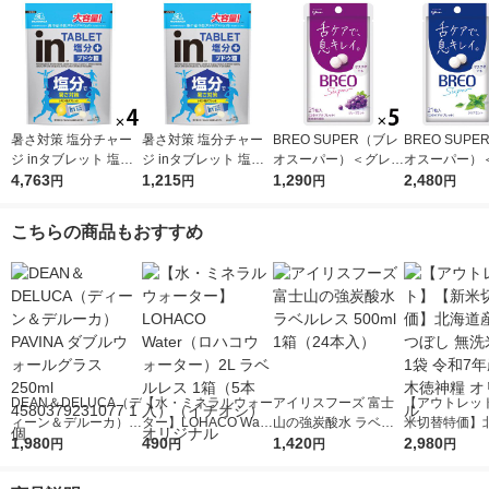
暑さ対策 塩分チャー
暑さ対策 塩分チャー
BREO SUPER（ブレ
BREO SUP
ジ inタブレット 塩分
ジ inタブレット 塩分
オスーパー）＜グレー
オスーパー）
プラス 500g 1セット
4,763
プラス 500g 1個
1,215
プミント＞ 5袋 江崎
1,290
ミント＞ 10袋
2,480
円
円
円
円
（1個×4）
グリコ タブレット
リコ タブレッ
こちらの商品もおすすめ
DEAN＆DELUCA（デ
【水・ミネラルウォー
アイリスフーズ 富士
【アウトレッ
ィーン＆デルーカ） P
ター】LOHACO Wate
山の強炭酸水 ラベル
米切替特価】
AVINA ダブルウォー
1,980
r（ロハコウォータ
490
レス 500ml 1箱（24
1,420
ななつぼし 無洗
2,980
円
円
円
円
ルグラス 250ml 4580
ー）2L ラベルレス 1
本入）
g 1袋 令和7年
379231077 1個
箱（5本入）（イチオ
徳神糧 オリジ