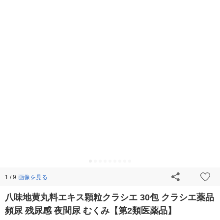
画像を見る
1 / 9
八味地黄丸料エキス顆粒クラシエ 30包 クラシエ薬品
頻尿 残尿感 夜間尿 むくみ【第2類医薬品】