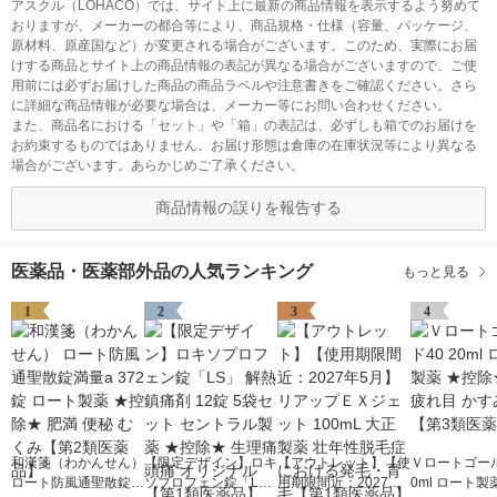
アスクル（LOHACO）では、サイト上に最新の商品情報を表示するよう努めて
おりますが、メーカーの都合等により、商品規格・仕様（容量、パッケージ、
原材料、原産国など）が変更される場合がございます。このため、実際にお届
けする商品とサイト上の商品情報の表記が異なる場合がございますので、ご使
用前には必ずお届けした商品の商品ラベルや注意書きをご確認ください。さら
に詳細な商品情報が必要な場合は、メーカー等にお問い合わせください。
また、商品名における「セット」や「箱」の表記は、必ずしも箱でのお届けを
お約束するものではありません。お届け形態は倉庫の在庫状況等により異なる
場合がございます。あらかじめご了承ください。
商品情報の誤りを報告する
医薬品・医薬部外品の人気ランキング
もっと見る
1
2
3
4
和漢箋（わかんせん）
【限定デザイン】ロキ
【アウトレット】【使
Ｖロートゴール
ロート防風通聖散錠満
ソプロフェン錠「L
用期限間近：2027年5
0ml ロート製