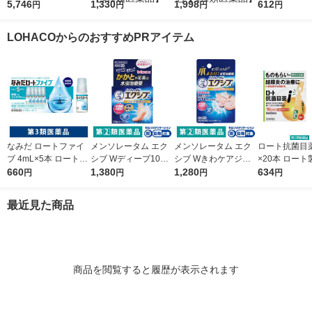
量a 372錠 ロート製薬
5,746
S」 解熱鎮痛剤 12錠
1,330
月】リアップＥＸジェ
1,998
除★ 目薬 疲れ
612
円
円
円
円
★控除★ 肥満 便秘 む
5袋セット セントラル
ット 100mL 大正製薬
み目【第3類
くみ【第2類医薬品】
製薬 ★控除★ 生理痛
壮年性脱毛症における
LOHACOからのおすすめPRアイテム
頭痛 オリジナル【第1
発毛・育毛【第1類医
類医薬品】
薬品】
なみだ ロートファイ
メンソレータム エク
メンソレータム エク
ロート抗菌目薬i 
ブ 4mL×5本 ロート製
シブ Wディープ10ク
シブ Wきわケアジェ
×20本 ロート
薬 目薬 乾き目 疲れ目
660
リーム ロート製薬★
1,380
ル 15g ロート製薬 ★
1,280
薬 ものもらい
634
円
円
円
円
【第3類医薬品】
控除★ 塗り薬 水虫治
控除★ 塗り薬 爪周り
使い切り 目の
療薬 せっけんの香り
の水虫治療薬【指定第
（イチオシ）
最近見た商品
（イチオシ）【指定第
2類医薬品】
医薬品】
2類医薬品】
商品を閲覧すると履歴が表示されます