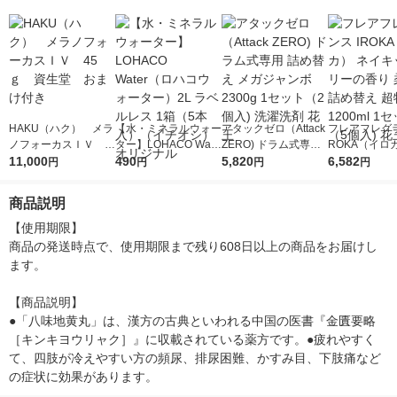
HAKU（ハク） メラ
【水・ミネラルウォー
アタックゼロ（Attack
フレアフレグラ
ノフォーカスＩＶ 4
ター】LOHACO Wate
ZERO) ドラム式専用
ROKA（イロ
5ｇ 資生堂 おまけ
11,000
r（ロハコウォータ
490
詰め替え メガジャン
5,820
イキッドリリ
6,582
円
円
円
円
付き
ー）2L ラベルレス 1
ボ 2300g 1セット（2
柔軟剤 詰め替
箱（5本入）（イチオ
個入) 洗濯洗剤 花王
大 1200ml 
商品説明
シ） オリジナル
（5個入) 花王
【使用期限】

商品の発送時点で、使用期限まで残り608日以上の商品をお届けし
ます。

【商品説明】

●「八味地黄丸」は、漢方の古典といわれる中国の医書『金匱要略
［キンキヨウリャク］』に収載されている薬方です。●疲れやすく
て、四肢が冷えやすい方の頻尿、排尿困難、かすみ目、下肢痛など
の症状に効果があります。