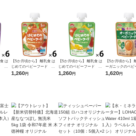
食 は
【5か月頃から】 離乳食 は
【5か月頃から】 離乳食 は
【5か月頃から】 
ド ぶ
じめてのベビーフード 緑
じめてのベビーフード り
ーガニックのベビ
永乳業
黄色野菜とさつまいも 6個
んごとかぼちゃ 6個 森永乳
ド にんじんとぶど
1,260
1,260
1,620
円
円
円
森永乳業 日本国内製造
業 日本国内製造
森永乳業 日本国内