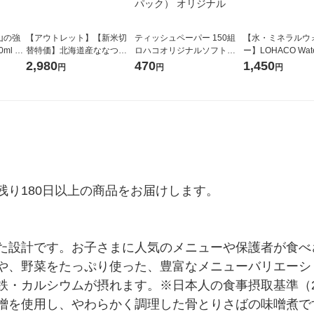
山の強
【アウトレット】【新米切
ティッシュペーパー 150組
【水・ミネラルウ
ml 1
替特価】北海道産ななつぼ
ロハコオリジナルソフトパ
ー】LOHACO Wate
し 無洗米 5kg 1袋 令和7年産
ックティッシュ フィオナ オ
1箱（20本入）ラ
2,980
470
1,450
円
円
円
米 木徳神糧 オリジナル
リジナル 1セット（10個：
（イチオシ） オ
5個入×2パック） オリジナ
ル
り180日以上の商品をお届けします。

た設計です。お子さまに人気のメニューや保護者が食べ
や、野菜をたっぷり使った、豊富なメニューバリエーショ
・カルシウムが摂れます。※日本人の食事摂取基準（20
噌を使用し、やわらかく調理した骨とりさばの味噌煮で