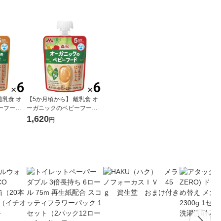
離乳食 オ
【5か月頃から】 離乳食 オ
ーフー
ーガニックのベビーフー
う 6個
ド りんごとにんじん 6個
1,620
円
製造
森永乳業 日本国内製造