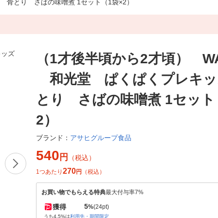
 骨とり さばの味噌煮 1セット（1袋×2）
（1才後半頃から2才頃） WA
和光堂 ぱくぱくプレキッ
とり さばの味噌煮 1セット
2）
アサヒグループ食品
ブランド：
540
円
（税込）
270
1つあたり
円
（税込）
お買い物でもらえる特典
最大付与率7%
5
獲得
%
(24pt)
うち4.5%は
利用先・期間限定