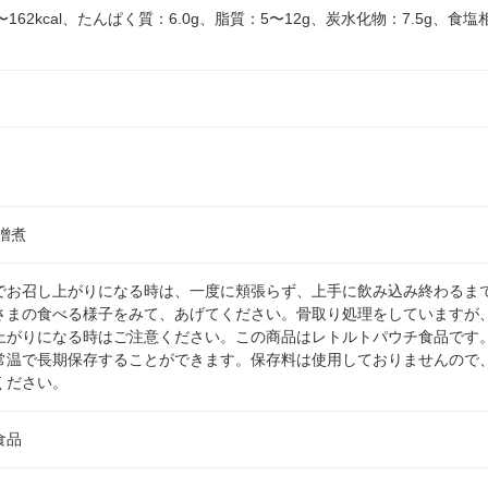
162kcal、たんぱく質：6.0g、脂質：5〜12g、炭水化物：7.5g、食塩
噌煮
でお召し上がりになる時は、一度に頬張らず、上手に飲み込み終わるま
さまの食べる様子をみて、あげてください。骨取り処理をしていますが
上がりになる時はご注意ください。この商品はレトルトパウチ食品です
常温で長期保存することができます。保存料は使用しておりませんので
ください。
食品