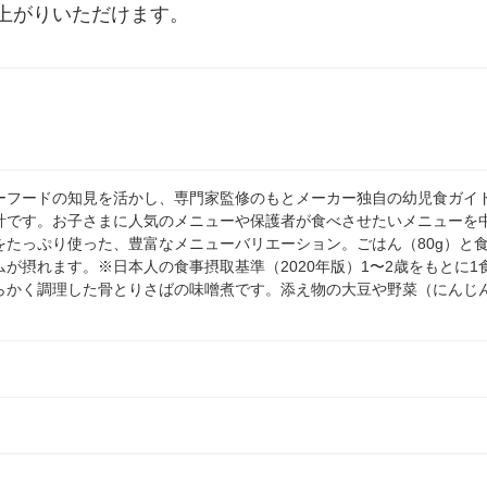
上がりいただけます。
ーフードの知見を活かし、専門家監修のもとメーカー独自の幼児食ガイ
計です。お子さまに人気のメニューや保護者が食べさせたいメニューを
をたっぷり使った、豊富なメニューバリエーション。ごはん（80g）と
ムが摂れます。※日本人の食事摂取基準（2020年版）1〜2歳をもとに
らかく調理した骨とりさばの味噌煮です。添え物の大豆や野菜（にんじ