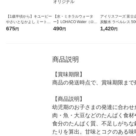
【1歳半頃から】キユーピー
【水・ミネラルウォータ
アイリスフーズ 富士
やさいとなかよし ミートソ
ー】LOHACO Water（ロハ
炭酸水 ラベルレス 500
ース（フォン・ド・ヴォー
コウォーター）2L ラベルレ
箱（24本入）
675
490
1,420
円
円
円
入り） 3袋 幼児食
ス 1箱（5本入）（イチオ
シ） オリジナル
商品説明
【賞味期限】

商品の発送時点で、賞味期限まで残
【商品説明】

幼児期のお子さまの発達に合わせ
肉・魚・大豆などのたんぱく食材
食分のたんぱく質、不足しがちな鉄
たりを算出。甘味とコクのある味