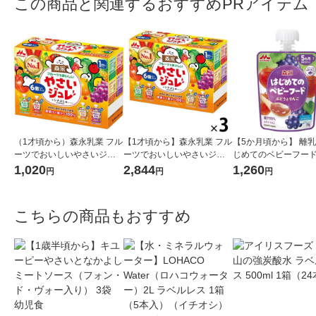
この商品と関連するおすすめPRアイテム
（1才頃から）森永乳業 フル
【1才頃から】森永乳業 フル
【5か月頃から】 離乳
ーツでおいしいやさいジュ
ーツでおいしいやさいジュ
じめてのベビーフー
レ 70g×6個 1箱 ベビーフ
レ 70g×6個 3箱 ベビーフ
どうとりんご 6個 森
1,020
2,844
1,260
円
円
円
ード 離乳食 ゼリー飲料
ード 離乳食 ゼリー飲料
日本国内製造
こちらの商品もおすすめ