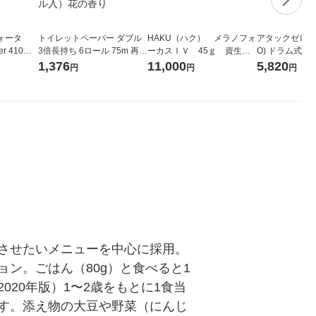
ォータ
トイレットペーパー ダブル
HAKU（ハク） メラノフォ
アタックゼロ（At
r 410ml
3倍長持ち 6ロール 75m 再生
ーカスＩＶ 45ｇ 資生
O) ドラム式専
ベルレス
紙配合 スコッティフラワー
堂 おまけ付き
ガジャンボ 230
1,376
11,000
5,820
円
円
円
リジナル
パック 1セット（2パック12
（2個入) 洗濯
ロール入）花の香り
させたいメニューを中心に採用。
ン。ごはん（80g）と食べると1
20年版）1〜2歳をもとに1食当
す。添え物の大豆や野菜（にんじ