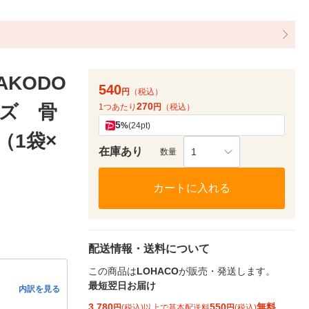
KODO
540
円
（税込）
270
ズ 骨
1つあたり
円
（税込）
5
%
(24pt)
（1袋×
在庫あり
1
数量
カートに入れる
配送情報・送料について
この商品は
LOHACO
が販売・発送します。
最短翌日お届け
内訳を見る
3,780
550
無料
円
(税込)以上で基本配送料
円
(税込)