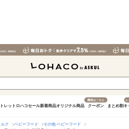
獲得はこちら
レ
トレット
ロハコセール
新着商品
オリジナル商品
クーポン
まとめ割
キ
ミルク
ベビーフード
その他 ベビーフード