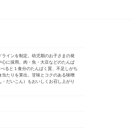
ドラインを制定。幼児期のお子さまの発
中心に採用。肉・魚・大豆などのたんぱ
食べると１食分のたんぱく質、不足しがち
1食当たりを算出。甘味とコクのある味噌
ん・だいこん）もおいしくお召し上がり