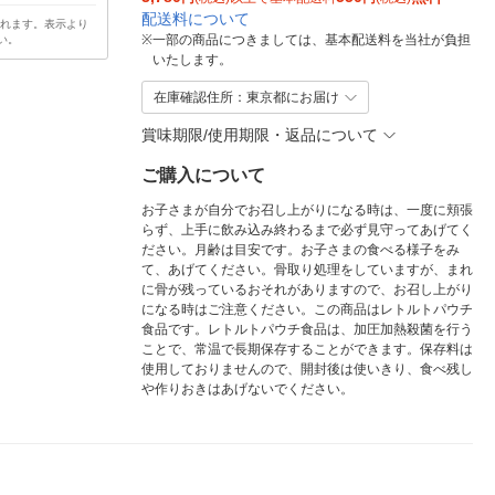
配送料について
されます。表示より
※
一部の商品につきましては、基本配送料を当社が負担
い。
いたします。
在庫確認住所：東京都にお届け
賞味期限/使用期限・返品について
ご購入について
お子さまが自分でお召し上がりになる時は、一度に頬張
らず、上手に飲み込み終わるまで必ず見守ってあげてく
ださい。月齢は目安です。お子さまの食べる様子をみ
て、あげてください。骨取り処理をしていますが、まれ
に骨が残っているおそれがありますので、お召し上がり
になる時はご注意ください。この商品はレトルトパウチ
食品です。レトルトパウチ食品は、加圧加熱殺菌を行う
ことで、常温で長期保存することができます。保存料は
使用しておりませんので、開封後は使いきり、食べ残し
や作りおきはあげないでください。