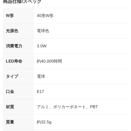
商品仕様/スペック
W形
40形W形
光源色
電球色
消費電力
3.0W
LED寿命
約40,000時間
タイプ
電球
口金
E17
材質
アルミ、ポリカーボネート、PBT
質量
約32.5g