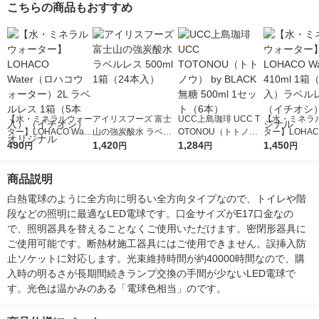
こちらの商品もおすすめ
【水・ミネラルウォー
アイリスフーズ 富士
UCC上島珈琲 UCC T
【水・ミネラ
ター】LOHACO Wate
山の強炭酸水 ラベル
OTONOU（トトノ
ター】LOHACO
r（ロハコウォータ
490
レス 500ml 1箱（24
1,420
ウ） by BLACK無糖 5
1,284
r 410ml 1箱
1,450
円
円
円
円
ー）2L ラベルレス 1
本入）
00ml 1セット（6本）
入）ラベルレ
箱（5本入）（イチオ
オシ） オリジ
商品説明
シ） オリジナル
白熱電球のように全方向に明るい全方向タイプなので、トイレや階
段などの照明に最適なLED電球です。口金サイズがE17口金なの
で、照明器具を替えることなくご使用いただけます。密閉形器具に
ご使用可能です。断熱材施工器具にはご使用できません。誤挿入防
止ソケットに対応します。光束維持時間が約40000時間なので、購
入時の明るさが長期間続きランプ交換の手間が少ないLED電球で
す。光色は温かみのある「電球色相当」のです。