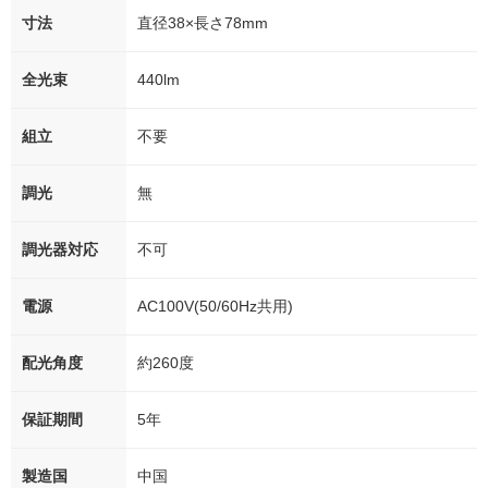
寸法
直径38×長さ78mm
全光束
440lm
組立
不要
調光
無
調光器対応
不可
電源
AC100V(50/60Hz共用)
配光角度
約260度
保証期間
5年
製造国
中国