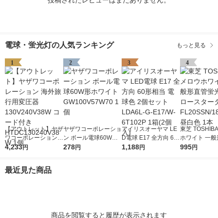
投稿されたレビューはまだありません。
電球・蛍光灯の人気ランキング
もっと見る
1
2
3
4
【アウトレット】ヤザ
ヤザワコーポレーショ
アイリスオーヤマ LE
東芝 TOSHIB
ワコーポレーション
ン ボール電球60W形
D電球 E17 全方向 60
ホワイト 一般
海外旅行用変圧器130
4,233
ホワイト GW100V57
278
形相当 電球色 2個セ
1,188
蛍光灯 グロー
995
円
円
円
円
V240V38W コード付
W70 1個
ット LDA6L-G-E17/W
タ形 FL20SSN
き HTDC130240V38
-6T102P 1箱(2個入)
形 昼白色 1本
最近見た商品
W 1個
商品を閲覧すると履歴が表示されます