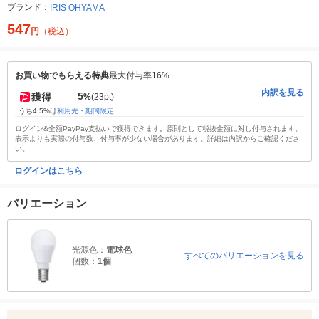
ブランド：
IRIS OHYAMA
547
円
（税込）
お買い物でもらえる特典
最大付与率16%
内訳を見る
5
獲得
%
(23pt)
うち4.5%は
利用先・期間限定
ログイン&全額PayPay支払いで獲得できます。原則として税抜金額に対し付与されます。
表示よりも実際の付与数、付与率が少ない場合があります。詳細は内訳からご確認くださ
い。
ログインはこちら
バリエーション
光源色：
電球色
すべてのバリエーションを見る
個数：
1個