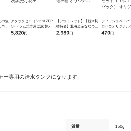
山の強
アタックゼロ（Attack ZER
【アウトレット】【新米切
ティッシュペーパー
ml 1
O) ドラム式専用 詰め替え メ
替特価】北海道産ななつぼ
ロハコオリジナル
ガジャンボ 2300g 1セット
し 無洗米 5kg 1袋 令和7年産
ックティッシュ フ
5,820
2,980
470
円
円
円
（2個入) 洗濯洗剤 花王
米 木徳神糧 オリジナル
リジナル 1セット
5個入×2パック）
ル
ナー専用の清水タンクになります。
質量
150g