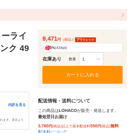
イーライ
9,471
円
（税込）
アウトレット
ンク 49
5
%
(434pt)
在庫あり
1
数量
カートに入れる
配送情報・送料について
内訳を見る
この商品は
LOHACO
が販売・発送します。
最短翌日お届け
されます。表示より
い。
3,780
550
無料
円
(税込)以上で基本配送料
円
(税込)
配送料について