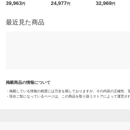
A 1台
G-C 1台
0G-W 1台
39,963
24,977
32,969
円
円
円
最近見た商品
掲載商品の情報について
・
掲載している情報の精度には万全を期しておりますが、その内容の正確性、
・
現在ご覧になっているページは、この商品を取り扱うストアによって運営さ