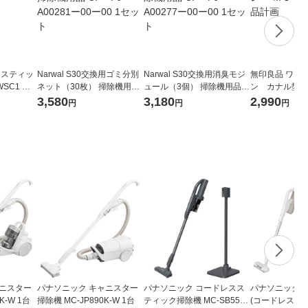
 スティッ
Narwal S30交換用ゴミ分別
Narwal S30交換用消臭モジ
無印良品 ワイ
SC1 良
ネット（30枚） 掃除機用品
ュール（3個） 掃除機用品 C
ン カナル型 
CPーPJーA00281ー00ー00
PーPJーA00277ー00ー00 1
Ｉ-ＭＥ１ 
3,580
3,180
2,990
円
円
円
1セット
セット
ャニスター
パナソニック キャニスター
パナソニック コードレスス
パナソニック 
K-W 1台
掃除機 MC-JP890K-W 1台
ティック掃除機 MC-SB55K-
(コードレスステ