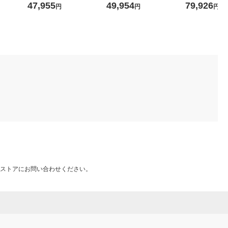
A 1台
NX810KM-W 
47,955
49,954
79,926
円
円
円
ストアにお問い合わせください。