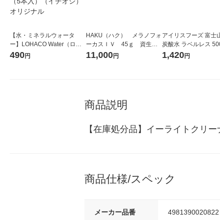
【水・ミネラルウォータ
HAKU（ハク） メラノフォ
アイリスフーズ 富士
ー】LOHACO Water（ロハ
ーカスＩＶ 45ｇ 資生
炭酸水 ラベルレス 500
コウォーター）2L ラベルレ
堂 おまけ付き
箱（24本入）
490
11,000
1,420
円
円
円
ス 1箱（5本入）（イチオ
シ） オリジナル
商品説明
【在庫処分品】イーライトクリー
商品仕様/スペック
メーカー品番
4981390020822