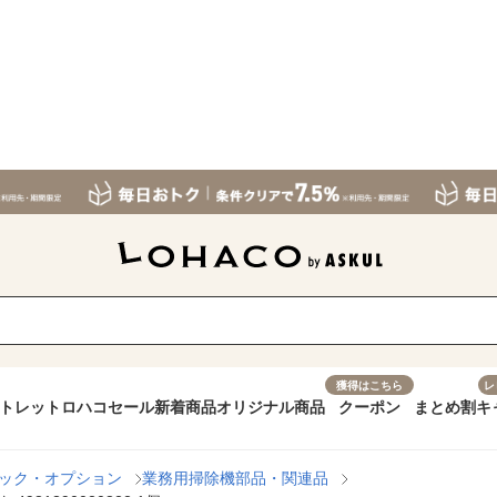
獲得はこちら
レ
トレット
ロハコセール
新着商品
オリジナル商品
クーポン
まとめ割
キ
ック・オプション
業務用掃除機部品・関連品