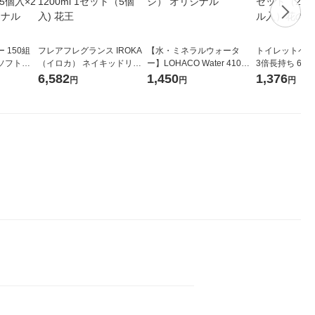
 150組
フレアフレグランス IROKA
【水・ミネラルウォータ
トイレットペー
ソフトパ
（イロカ） ネイキッドリリ
ー】LOHACO Water 410ml
3倍長持ち 6ロール 75
ィオナ オ
ーの香り 柔軟剤 詰め替え 超
1箱（20本入）ラベルレス
紙配合 スコッ
6,582
1,450
1,376
円
円
円
（10個：
特大 1200ml 1セット（5個
（イチオシ） オリジナル
パック 1セット
 オリジナ
入) 花王
ロール入）花の