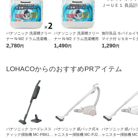
パナソニック 洗濯槽クリー
パナソニック 洗濯槽クリー
無印良品 モバイルイ
ナー N-W2 ドラム洗濯機用 2
ナー N-W2 ドラム洗濯機用
マイク付 ＵＳＢーＣ
個
ホワイト ＭＪーＵＥ１
2,780
1,490
1,290
円
円
円
計画
LOHACOからのおすすめPRアイテム
パナソニック コードレスス
パナソニック 紙パック式キ
パナソニック 紙パッ
ティック掃除機 MC-PB61J-
ャニスター掃除機 MC-PJ25
ャニスター掃除機 MC-