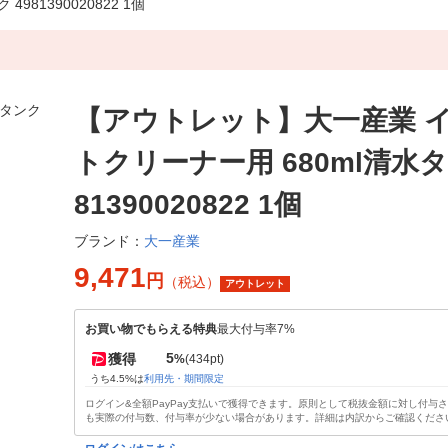
81390020822 1個
【アウトレット】大一産業 
トクリーナー用 680ml清水タ
81390020822 1個
大一産業
ブランド：
9,471
円
（税込）
アウトレット
お買い物でもらえる特典
最大付与率7%
5
獲得
%
(434pt)
うち4.5%は
利用先・期間限定
ログイン&全額PayPay支払いで獲得できます。原則として税抜金額に対し付与
も実際の付与数、付与率が少ない場合があります。詳細は内訳からご確認くださ