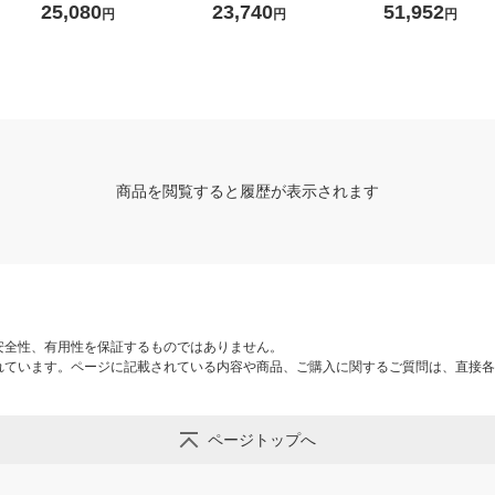
5AーH
W 1台
25,080
23,740
51,952
円
円
円
商品を閲覧すると履歴が表示されます
安全性、有用性を保証するものではありません。
れています。ページに記載されている内容や商品、ご購入に関するご質問は、直接各
ページトップへ