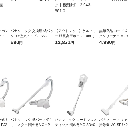
ヤホン
パナソニック 交換用 紙パッ
【アウトレット】ケルヒャ
無印良品 コード式
タイプ
ク（M型Vタイプ） AMC-S5
ー 延長高圧ホース 10m（ク
ククリーナー MJ-W
 良品
5枚入り
イックコネクト機種用） 2.6
品計画
680
12,831
4,990
円
円
円
43-881.0
ク式キ
パナソニック 紙パック式キ
パナソニック コードレスス
パナソニック キ
PJ25
ャニスター掃除機 MCーPJ2
ティック掃除機 MC-SBV01-
掃除機 MC-SR640