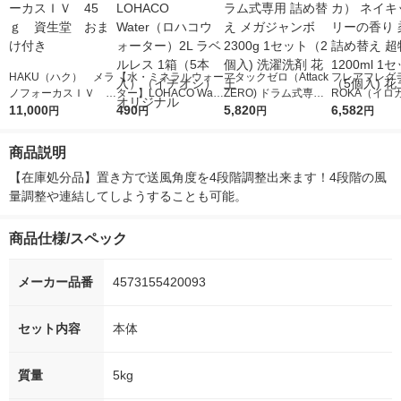
HAKU（ハク） メラ
【水・ミネラルウォー
アタックゼロ（Attack
フレアフレグラ
ノフォーカスＩＶ 4
ター】LOHACO Wate
ZERO) ドラム式専用
ROKA（イロ
5ｇ 資生堂 おまけ
11,000
r（ロハコウォータ
490
詰め替え メガジャン
5,820
イキッドリリ
6,582
円
円
円
円
付き
ー）2L ラベルレス 1
ボ 2300g 1セット（2
柔軟剤 詰め替
箱（5本入）（イチオ
個入) 洗濯洗剤 花王
大 1200ml 
商品説明
シ） オリジナル
（5個入) 花王
【在庫処分品】置き方で送風角度を4段階調整出来ます！4段階の風
量調整や連結してしようすることも可能。
商品仕様/スペック
メーカー品番
4573155420093
セット内容
本体
質量
5kg