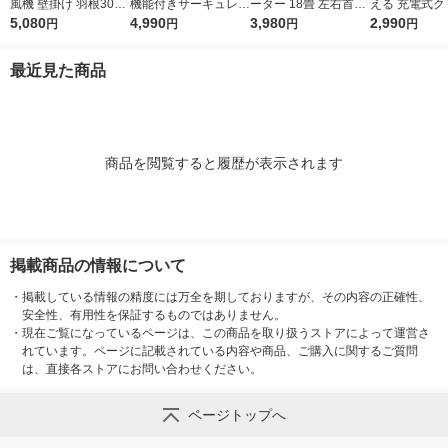
風機 壁掛け 羽根30cm
機能付きサーキュレー
ーター 18畳 左右首振
える 充電式ク
メカ式 壁掛け扇 ホワ
5,080
ター6畳 MJ-OCF06 良
4,990
り お手入れ簡単 全分
3,980
ファン ホワイ
2,990
円
円
円
円
イト WFM-306
品計画
解 YAS-BFKW181(W
ＣＬＦ１ 良品
H) 1台 セール
最近見た商品
商品を閲覧すると履歴が表示されます
掲載商品の情報について
・
掲載している情報の精度には万全を期しておりますが、その内容の正確性、
安全性、有用性を保証するものではありません。
・
現在ご覧になっているページは、この商品を取り扱うストアによって運営さ
れています。ページに記載されている内容や商品、ご購入に関するご質問
は、直接各ストアにお問い合わせください。
ページトップへ