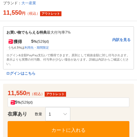
ブランド：
大一産業
11,550
円
（税込）
アウトレット
お買い物でもらえる特典
最大付与率7%
内訳を見る
5
獲得
%
(529pt)
うち4.5%は
利用先・期間限定
ログイン&全額PayPay支払いで獲得できます。原則として税抜金額に対し付与されます。
表示よりも実際の付与数、付与率が少ない場合があります。詳細は内訳からご確認くださ
い。
ログインはこちら
11,550
円
（税込）
アウトレット
5
%
(529pt)
在庫あり
1
数量
カートに入れる