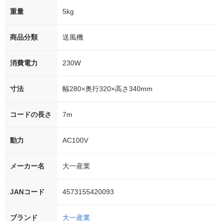
重量
5kg
商品分類
送風機
消費電力
230W
寸法
幅280×奥行320×高さ340mm
コードの長さ
7m
動力
AC100V
メーカー名
大一産業
JANコード
4573155420093
ブランド
大一産業