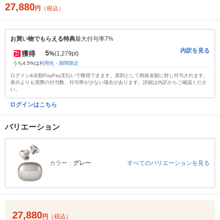
27,880
円
（税込）
お買い物でもらえる特典
最大付与率7%
内訳を見る
5
獲得
%
(1,279pt)
うち4.5%は
利用先・期間限定
ログイン&全額PayPay支払いで獲得できます。原則として税抜金額に対し付与されます。
表示よりも実際の付与数、付与率が少ない場合があります。詳細は内訳からご確認くださ
い。
ログインはこちら
バリエーション
カラー：
グレー
すべてのバリエーションを見る
27,880
円
（税込）