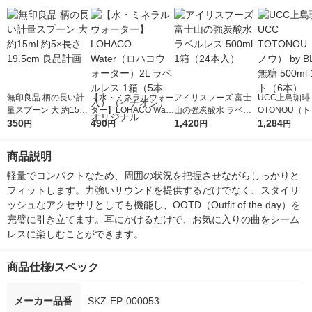
無印良品 柄の長い計
【水・ミネラルウォー
アイリスフーズ 富士
UCC上島珈琲 
量スプーン 大 約15ml
ター】LOHACO Wate
山の強炭酸水 ラベル
OTONOU（
約5×長さ19.5cm 良品
350
r（ロハコウォータ
490
レス 500ml 1箱（24
1,420
ウ） by BLAC
1,284
円
円
円
円
計画
ー）2L ラベルレス 1
本入）
00ml 1セッ
箱（5本入）（イチオ
商品説明
シ） オリジナル
軽量でコンパクトなため、周囲の状況を把握させながらしっかりと
フィットします。力強いサウンドを提供するだけでなく、スタイリ
ッシュなアクセサリとしても機能し、OOTD（Outfit of the day）を
完璧に引き立てます。耳にかけるだけで、お気に入りの曲をシーム
レスに楽しむことができます。
商品仕様/スペック
メーカー品番
SKZ-EP-000053