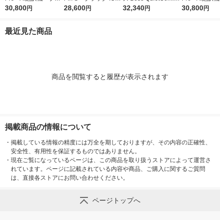
ック ICレコーダー CD
30,800
コーダー CPSBK1GX
28,600
Headphones ブラッ
32,340
バー ICレコー
30,800
円
円
円
円
TBK1GXXXXX01
XXXX01
ク HP BLK 1個
TSI1GXXXXX
最近見た商品
商品を閲覧すると履歴が表示されます
掲載商品の情報について
・
掲載している情報の精度には万全を期しておりますが、その内容の正確性、
安全性、有用性を保証するものではありません。
・
現在ご覧になっているページは、この商品を取り扱うストアによって運営さ
れています。ページに記載されている内容や商品、ご購入に関するご質問
は、直接各ストアにお問い合わせください。
ページトップへ