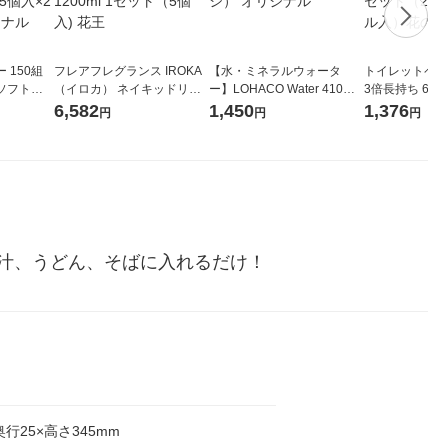
 150組
フレアフレグランス IROKA
【水・ミネラルウォータ
トイレットペー
ソフトパ
（イロカ） ネイキッドリリ
ー】LOHACO Water 410ml
3倍長持ち 6ロール 75
ィオナ オ
ーの香り 柔軟剤 詰め替え 超
1箱（20本入）ラベルレス
紙配合 スコッ
6,582
1,450
1,376
円
円
円
（10個：
特大 1200ml 1セット（5個
（イチオシ） オリジナル
パック 1セット
 オリジナ
入) 花王
ロール入）花の
汁、うどん、そばに入れるだけ！
奥行25×高さ345mm