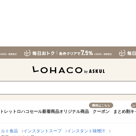
獲得はこちら
レ
トレット
ロハコセール
新着商品
オリジナル商品
クーポン
まとめ割
キ
トルト食品
インスタントスープ
インスタント味噌汁