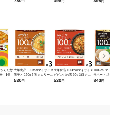
780
398
398
円
円
円
（1袋×2） 良品計画（イチ
1セット(2個入)
オシ）
でからだ想
大塚食品 100kcalマイサイズ
大塚食品 100kcalマイサイズ
100kcal マ
辛 1個
親子丼 150g 3個 カロリーコ
ビビンバの素 90g 3個 カロ
サポート 塩分1
テンフリ
ントロール レンジ調理 簡単
リーコントロール レンジ調
前 1セット（3
530
530
840
円
円
円
レトルト
便利
理 簡単 便利
レンジ対応