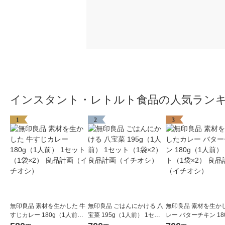
インスタント・レトルト食品の人気ラン
1
2
3
無印良品 素材を生かした 牛
無印良品 ごはんにかける 八
無印良品 素材を生か
すじカレー 180g（1人前）
宝菜 195g（1人前） 1セッ
レー バターチキン 18
1セット（1袋×2） 良品計画
ト（1袋×2） 良品計画（イ
人前） 1セット（1袋×