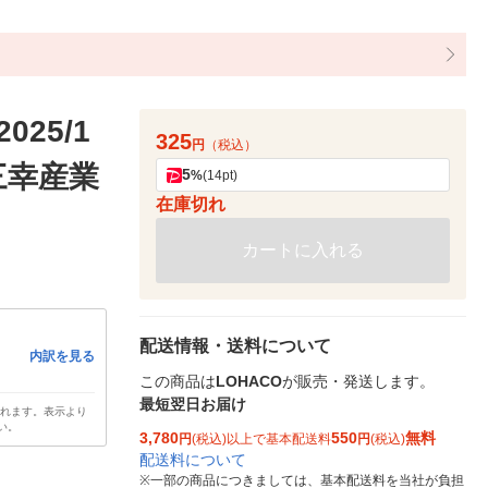
25/1
325
円
（税込）
 三幸産業
5
%
(14pt)
在庫切れ
カートに入れる
配送情報・送料について
内訳を見る
この商品は
LOHACO
が販売・発送します。
最短翌日お届け
されます。表示より
い。
3,780
550
無料
円
(税込)以上で基本配送料
円
(税込)
配送料について
※
一部の商品につきましては、基本配送料を当社が負担