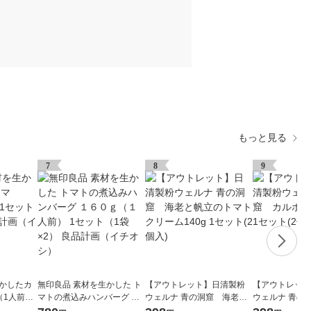
もっと見る
7
8
9
生かしたカ
無印良品 素材を生かした ト
【アウトレット】日清製粉
【アウトレット
g（1人前）
マトの煮込みハンバーグ １
ウェルナ 青の洞窟 海老と
ウェルナ 青の
 良品計画
６０ｇ（１人前） 1セット
帆立のトマトクリーム140g
ナーラ140g 1