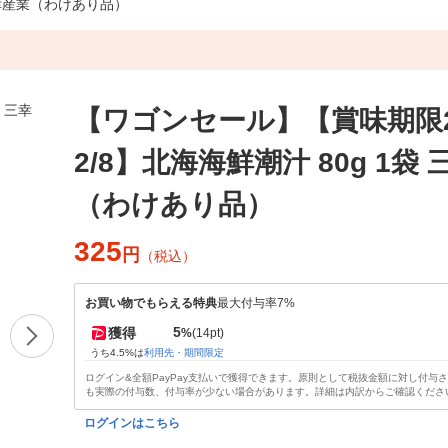
 三幸産業（わけあり品）
【ワゴンセール】【賞味期限20
2/8】北海海鮮潮汁 80g 1袋
（わけあり品）
325
円
（税込）
お買い物でもらえる特典
最大付与率7%
5
獲得
%
(14pt)
うち4.5%は
利用先・期間限定
ログイン&全額PayPay支払いで獲得できます。原則として税抜金額に対し付与
も実際の付与数、付与率が少ない場合があります。詳細は内訳からご確認くださ
ログインはこちら