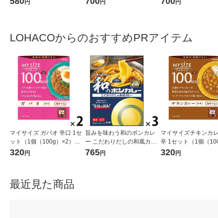
580
700
700
円
円
円
（イチオシ）
チオシ）
品計画（イチオシ）
LOHACOからのおすすめPRアイテム
マイサイズ ガパオ 辛口 1セ
旨みを味わう和のボンカレ
マイサイズチキンカレ
ット（1個（100g）×2） 1
ー こだわりだしの和風カレ
辛 1セット（1個（10
00kcal レンジ対応レトル
ー 中辛 1セット（1個（2
2） 100kcal レ
320
765
320
円
円
円
ト 大塚食品
10g）×3） レンジ対応 1セ
レトルト 大塚食品
ット（1個×3）
最近見た商品