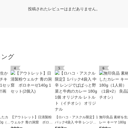
投稿されたレビューはまだありません。
キング
4
5
6
したカ
【アウトレット】日清製粉
【ロハコ・アスクル限定】1
無印良品 素材を
0g（1
ウェルナ 青の洞窟 ボロネ
パック4袋入 中辛 レンジで
レー キーマ 180
2） 良
ーゼ140g 1セット(2個入)
ぱぱっと野菜と牛肉のカレ
1セット（1袋×2）