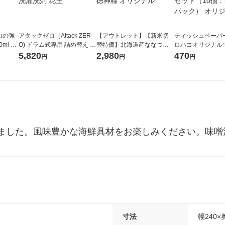
山の強
アタックゼロ（Attack ZER
【アウトレット】【新米切
ティッシュペーパー
ml 1
O) ドラム式専用 詰め替え メ
替特価】北海道産ななつぼ
ロハコオリジナル
ガジャンボ 2300g 1セット
し 無洗米 5kg 1袋 令和7年産
ックティッシュ フ
5,820
2,980
470
円
円
円
（2個入) 洗濯洗剤 花王
米 木徳神糧 オリジナル
リジナル 1セット
5個入×2パック）
ル
ました。風味豊かな海鮮具材をお楽しみください。味噌
寸法
幅240×