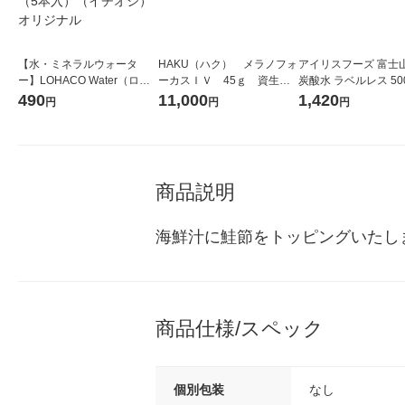
【水・ミネラルウォータ
HAKU（ハク） メラノフォ
アイリスフーズ 富士
ー】LOHACO Water（ロハ
ーカスＩＶ 45ｇ 資生
炭酸水 ラベルレス 500
コウォーター）2L ラベルレ
堂 おまけ付き
箱（24本入）
490
11,000
1,420
円
円
円
ス 1箱（5本入）（イチオ
シ） オリジナル
商品説明
海鮮汁に鮭節をトッピングいたし
商品仕様/スペック
個別包装
なし