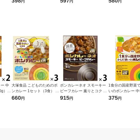
398
597
580
円
円
円
ー 180g 1個 オリジナル レト
（イチオシ）
ルト（イチオシ） オリジナ
ル
ー 中
大塚食品 こどものためのボ
ボンカレーネオ スモーキー
1食分の国産野菜
0g）×
ンカレー 1セット（3食） レ
ビーフカレー 薫りとコク 辛
いのボンカレー 中
ンジ対応
ンジ対応
口 1セット（1個（200g）×
（180g） グル
660
915
375
円
円
円
3） レンジ対応レトルト
ー レンジ対応
大塚食品
大塚食品