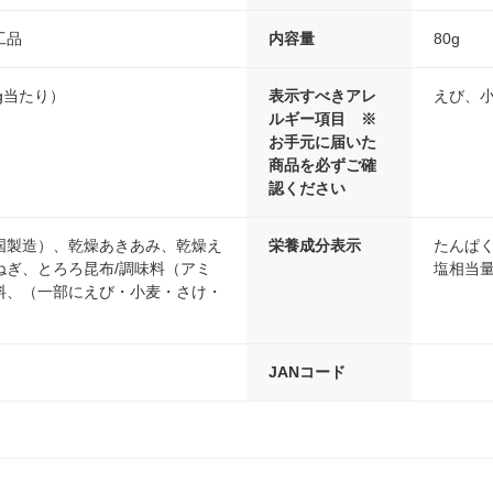
工品
内容量
80g
80g当たり）
表示すべきアレ
えび、
ルギー項目 ※
お手元に届いた
商品を必ずご確
認ください
国製造）、乾燥あきあみ、乾燥え
栄養成分表示
たんぱく質
ねぎ、とろろ昆布/調味料（アミ
塩相当量
料、（一部にえび・小麦・さけ・
JANコード