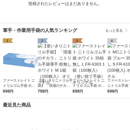
投稿されたレビューはまだありません。
軍手・作業用手袋の人気ランキング
もっと見る
1
2
3
4
ファーストレイト ニ
【使いきりニトリル手
ファーストレイト ニ
ファーストレイ
トリルゴム手袋 ホワ
袋】 「現場のチカ
トリルゴム手袋 ホワ
ニトリル手袋 
イト 35粉無し M FR-6
698
ラ」 ニトリル手袋薄
798
イト 35粉無し L FR-6
698
35粉なし S FR
698
円
円
円
円
302 1箱（100枚入）
手 粉無し ホワイト M
303 1箱（100枚入）
1箱(100枚入)
（使い捨て手袋） オ
1箱（100枚入） オリ
（使い捨て手袋） オ
ナル
最近見た商品
リジナル
ジナル
リジナル