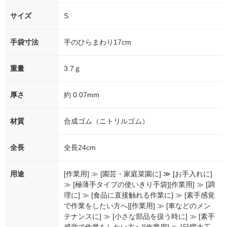
サイズ
S
手袋寸法
手のひらまわり17cm
重量
3.7ｇ
厚さ
約 0.07mm
材質
合成ゴム（ニトリルゴム）
全長
全長24cm
用途
[作業用] ≫ [園芸・家庭菜園に] ≫ [お手入れに]
≫ [極薄手タイプの使いきり手袋][作業用] ≫ [調
理に] ≫ [食品に直接触れる作業に] ≫ [素手感覚
で作業をしたい方へ][作業用] ≫ [車などのメン
テナンスに] ≫ [小さな部品を扱う時に] ≫ [素手