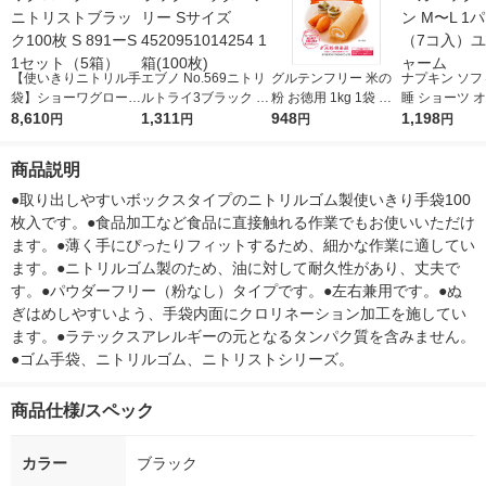
【使いきりニトリル手
エブノ No.569ニトリ
グルテンフリー 米の
ナプキン ソフ
袋】ショーワグローブ
ルトライ3ブラック パ
粉 お徳用 1kg 1袋 製
睡 ショーツ 
No.891ニトリストブ
8,610
ウダーフリー Sサイズ
1,311
菓材 お菓子作り 手作
948
ックコットン M
1,198
円
円
円
円
ラック100枚 S 891ー
4520951014254 1箱
り 米粉 共立食品
パック（7コ
S 1セット（5箱）
(100枚)
ニ・チャーム
商品説明
●取り出しやすいボックスタイプのニトリルゴム製使いきり手袋100
枚入です。●食品加工など食品に直接触れる作業でもお使いいただけ
ます。●薄く手にぴったりフィットするため、細かな作業に適してい
ます。●ニトリルゴム製のため、油に対して耐久性があり、丈夫で
す。●パウダーフリー（粉なし）タイプです。●左右兼用です。●ぬ
ぎはめしやすいよう、手袋内面にクロリネーション加工を施してい
ます。●ラテックスアレルギーの元となるタンパク質を含みません。
●ゴム手袋、ニトリルゴム、ニトリストシリーズ。
商品仕様/スペック
カラー
ブラック