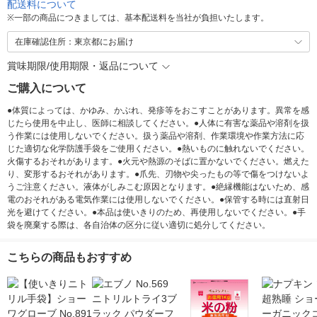
配送料について
※
一部の商品につきましては、基本配送料を当社が負担いたします。
在庫確認住所：東京都にお届け
賞味期限/使用期限・返品について
ご購入について
●体質によっては、かゆみ、かぶれ、発疹等をおこすことがあります。異常を感
じたら使用を中止し、医師に相談してください。●人体に有害な薬品や溶剤を扱
う作業には使用しないでください。扱う薬品や溶剤、作業環境や作業方法に応
じた適切な化学防護手袋をご使用ください。●熱いものに触れないでください。
火傷するおそれがあります。●火元や熱源のそばに置かないでください。燃えた
り、変形するおそれがあります。●爪先、刃物や尖ったもの等で傷をつけないよ
うご注意ください。液体がしみこむ原因となります。●絶縁機能はないため、感
電のおそれがある電気作業には使用しないでください。●保管する時には直射日
光を避けてください。●本品は使いきりのため、再使用しないでください。●手
袋を廃棄する際は、各自治体の区分に従い適切に処分してください。
こちらの商品もおすすめ