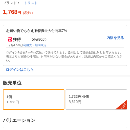
ブランド：
ニトリスト
1,768
円
（税込）
お買い物でもらえる特典
最大付与率7%
内訳を見る
5
獲得
%
(80pt)
うち4.5%は
利用先・期間限定
ログイン&全額PayPay支払いで獲得できます。原則として税抜金額に対し付与されます。
表示よりも実際の付与数、付与率が少ない場合があります。詳細は内訳からご確認くださ
い。
ログインはこちら
販売単位
1,722円×5個
1個
8,610円
1,768円
お得
バリエーション