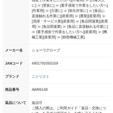
感覚で作業をしたい方へ][作業用] ≫ [日曜大工
に] ≫ [塗装に] ≫ [素手感覚で作業をしたい方へ]
[作業用] ≫ [介護に] ≫ [衛生対策に] ≫ [食品に
直接触れる作業に][産業用] ≫ [農業][産業用] ≫
[清掃・サービス業][産業用] ≫ [食品関連業][産業
用] ≫ [食品関連業] ≫ [食品に直接触れる作業に]
≫ [素手感覚で作業をしたい方へ][産業用] ≫ [機
械工業][産業用] ≫ [精密機械工業]
メーカー名
ショーワグローブ
JANコード
4901792050159
ブランド
ニトリスト
商品番号
AWR6148
返品について
返品可
ご購入の際は、ご利用ガイド「返品・交換につ