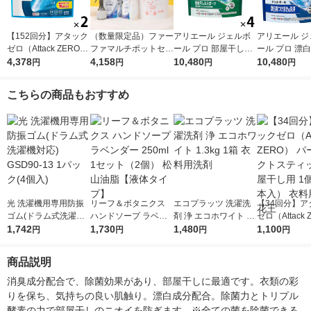
【152回分】アタック
（数量限定品）ファー
アリエール ジェルボ
アリエール ジ
ゼロ（Attack ZERO）
ファマルチポットセッ
ール プロ 部屋干し＆
ール プロ 漂
パーフェクトスティッ
4,378
ト 1個 衣料用洗濯洗
4,158
スポーツ 部屋干しで
10,480
おき級洗浄 清
10,480
円
円
円
円
ク 1セット（1個（76
剤 NSファーファ・ジ
もさわやかな香り 詰
わやかな香り 
本入）×2） 衣料用洗
ャパン株式会社
め替え テラジャンボ
え テラジャン
こちらの商品もおすすめ
剤 花王
1セット（89粒入×4
ズ 1セット（8
個） 洗濯洗剤 P＆G
4個） 洗濯洗剤
光 洗濯機用専用防振
リーフ＆ボタニクス
エコプラッツ 洗濯洗
【34回分】ア
ゴム(ドラム式洗濯機
ハンドソープ ラベン
剤 浄 エコホワイト 1.
ゼロ（Attack 
対応) GSD90-13 1パ
1,742
ダー 250ml 1セット
1,730
3kg 1箱 衣料用洗剤
1,480
パーフェクト
1,100
円
円
円
円
ック(4個入)
（2個） 松山油脂【液
ク 部屋干し用 
体タイプ】
4本入） 衣料
商品説明
花王
消臭成分配合で、除菌効果があり、部屋干しに最適です。衣類の彩
りを保ち、気持ちの良い肌触り。漂白成分配合。除菌力とトリプル
酵素の力で部屋干しのニオイを防ぎます。※全ての菌を除菌できる