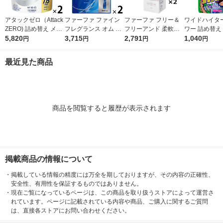
アタックゼロ（Attack
ファーファ ファイン
ファーファ フリー＆
ワイドハイタ
ZERO) 詰め替え メガ
フレグランス オム 詰
フリーアンド 柔軟剤
ワー 詰め替え 8
ジャンボ 2300g 1セッ
5,820
め替え 特大 2000mL
3,715
無香料 詰め替え 1500
2,791
1セット（2個入) 
1,040
円
円
円
円
ト（2個入) 洗濯洗剤
1セット(1個×2) 柔軟
ml 1セット（2個入）
漂白剤 花王
花王
剤 NSファーファ
柔軟剤 NSファーフ
最近見た商品
ァ・ジャパン
商品を閲覧すると履歴が表示されます
掲載商品の情報について
・
掲載している情報の精度には万全を期しておりますが、その内容の正確性、
安全性、有用性を保証するものではありません。
・
現在ご覧になっているページは、この商品を取り扱うストアによって運営さ
れています。ページに記載されている内容や商品、ご購入に関するご質問
は、直接各ストアにお問い合わせください。