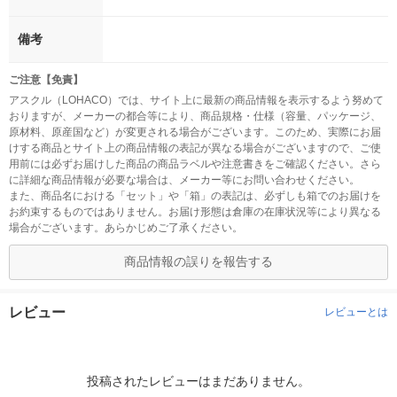
備考
ご注意【免責】
アスクル（LOHACO）では、サイト上に最新の商品情報を表示するよう努めて
おりますが、メーカーの都合等により、商品規格・仕様（容量、パッケージ、
原材料、原産国など）が変更される場合がございます。このため、実際にお届
けする商品とサイト上の商品情報の表記が異なる場合がございますので、ご使
用前には必ずお届けした商品の商品ラベルや注意書きをご確認ください。さら
に詳細な商品情報が必要な場合は、メーカー等にお問い合わせください。
また、商品名における「セット」や「箱」の表記は、必ずしも箱でのお届けを
お約束するものではありません。お届け形態は倉庫の在庫状況等により異なる
場合がございます。あらかじめご了承ください。
商品情報の誤りを報告する
レビュー
レビューとは
投稿されたレビューはまだありません。