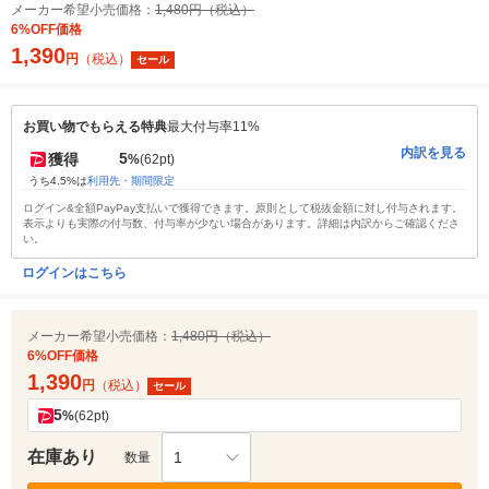
メーカー希望小売価格：
1,480円（税込）
6%OFF価格
1,390
円
（税込）
セール
お買い物でもらえる特典
最大付与率11%
内訳を見る
5
獲得
%
(62pt)
うち4.5%は
利用先・期間限定
ログイン&全額PayPay支払いで獲得できます。原則として税抜金額に対し付与されます。
表示よりも実際の付与数、付与率が少ない場合があります。詳細は内訳からご確認くださ
い。
ログインはこちら
メーカー希望小売価格：
1,480円（税込）
6%OFF価格
1,390
円
（税込）
セール
5
%
(62pt)
在庫あり
1
数量