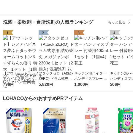
洗濯・柔軟剤・台所洗剤の人気ランキング
もっと見る
1
2
3
4
【アウトレット】レノ
アタックゼロ（Attack
キッチン泡ハイター
キッチン泡ハ
アハピネス夢ふわタッ
ZERO) ドラム式専用
ハンディスプレー 付
ハンディスプレ
チウォームコットン＆
796
詰め替え メガジャン
5,820
替用400mL 1セット
1,000
替用400mL 
506
円
円
円
円
すずらんの香り 特
ボ 2300g 1セット（2
（1個×4） 花王
（1個×2） 花
大 1セット（1個×
個入) 洗濯洗剤 花王
LOHACOからのおすすめPRアイテム
2） 柔軟剤 P＆Gジ
ャパン合同会社