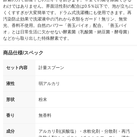
わけではありません。界面活性剤の配合は0.5％以下で、泡が立ちに
くくすすぎが大変簡単です。ドラム式洗濯機にも使用できます。再
汚染防止効果で洗濯液中の汚れから衣類をガード！無リン、無蛍
光、香料不使用。自然のパワー「善玉バイオ」配合。「善玉バイ
オ」とは日常生活に欠かせない酵素菌（乳酸菌・納豆菌・酵母菌）
などから取り出した特殊酵素です。
商品仕様/スペック
セット内容
計量スプーン
液性
弱アルカリ
形状
粉末
香り
無香料
成分
アルカリ剤(炭酸塩）・水軟化剤・分散剤・再汚