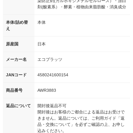
染防止剤(カルボキシメチルセルロース）・漂白
剤(酸素系）・酵素・植物由来脂肪酸・消臭成分
本体/詰め替
本体
え
原産国
日本
メーカー名
エコプラッツ
JANコード
4580241600154
商品番号
AWR3883
返品について
開封後返品不可
開封後はお客様のご都合による返品はお受けで
きません。返品については、ご利用ガイド「返
品・交換について」を必ずご確認の上、お申し
込みください。