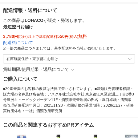
配送情報・送料について
この商品は
LOHACO
が販売・発送します。
最短翌日お届け
3,780
550
無料
円
(税込)以上で基本配送料
円
(税込)
配送料について
※
一部の商品につきましては、基本配送料を当社が負担いたします。
在庫確認住所：東京都にお届け
賞味期限/使用期限・返品について
ご購入について
■20歳未満のお客様の飲酒は法律で禁止されています。■酒類販売管理者標識・
販売場の名称及び所在地：アスクル株式会社本社 東京都江東区豊洲三丁目2番3
号豊洲キュービックガーデン11F・酒類販売管理者の氏名：堀口卓哉・酒類販
売管理研修受講年月日：2025/11/28・次回研修の受講期限：2028/11/27・研修
実施団体名：一社）酒類政策研究所
この商品と関連するおすすめPRアイテム