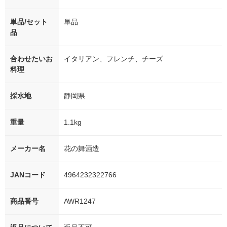
単品/セット
単品
品
合わせたいお
イタリアン、フレンチ、チーズ
料理
採水地
静岡県
重量
1.1kg
メーカー名
花の舞酒造
JANコード
4964232322766
商品番号
AWR1247