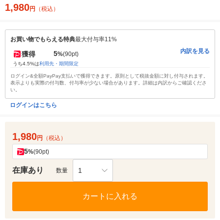
1,980
円
（税込）
お買い物でもらえる特典
最大付与率11%
内訳を見る
5
獲得
%
(90pt)
うち4.5%は
利用先・期間限定
ログイン&全額PayPay支払いで獲得できます。原則として税抜金額に対し付与されます。
表示よりも実際の付与数、付与率が少ない場合があります。詳細は内訳からご確認くださ
い。
ログインはこちら
1,980
円
（税込）
5
%
(90pt)
在庫あり
1
数量
カートに入れる