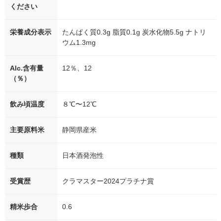
ください
栄養成分表示
たんぱく質0.3g 脂質0.1g 炭水化物5.5g ナトリ
ウム1.3mg
Alc.含有量
12％、12
（％）
飲み頃温度
８℃〜12℃
主要原料米
静岡県産米
種類
日本酒発泡性
受賞歴
クラマスター2024プラチナ賞
精米歩合
0.6