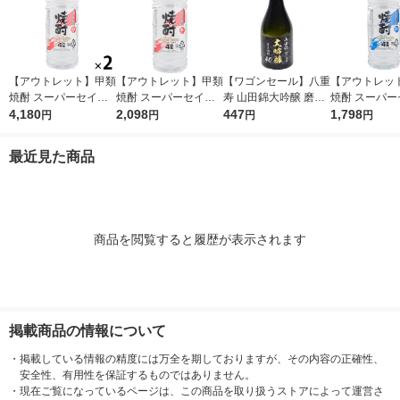
【アウトレット】甲類
【アウトレット】甲類
【ワゴンセール】八重
【アウトレッ
焼酎 スーパーセイカ
焼酎 スーパーセイカ
寿 山田錦大吟醸 磨き
焼酎 スーパー
25度 4L 1セット（2
4,180
25度 4L 1本 東亜酒造
2,098
四割 300ml 1本 八重
447
20度 4L 1
1,798
円
円
円
円
本） 東亜酒造
寿銘醸 日本酒
造
最近見た商品
商品を閲覧すると履歴が表示されます
掲載商品の情報について
・
掲載している情報の精度には万全を期しておりますが、その内容の正確性、
安全性、有用性を保証するものではありません。
・
現在ご覧になっているページは、この商品を取り扱うストアによって運営さ