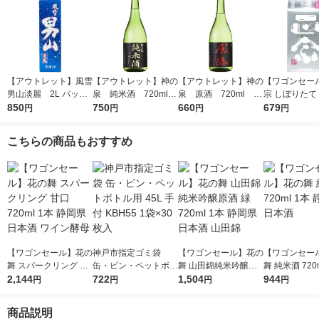
【アウトレット】風雪
【アウトレット】神の
【アウトレット】神の
【ワゴンセー
男山淡麗 2L パック
泉 純米酒 720ml 1
泉 原酒 720ml 1
宗 しぼりたて
850
1本 東亜酒造 日本酒
本 東亜酒造 日本酒
750
本 東亜酒造 日本酒
660
ック 900ml 
679
円
円
円
円
本 日本酒
こちらの商品もおすすめ
【ワゴンセール】花の
神戸市指定ゴミ袋
【ワゴンセール】花の
【ワゴンセー
舞 スパークリング 甘
缶・ビン・ペットボト
舞 山田錦純米吟醸原
舞 純米酒 720
口 720ml 1本 静岡県
2,144
ル用 45L 手付 KBH55
722
酒 緑 720ml 1本 静岡
1,504
静岡県 日本酒
944
円
円
円
円
日本酒 ワイン酵母
1袋×30枚入
県 日本酒 山田錦
商品説明