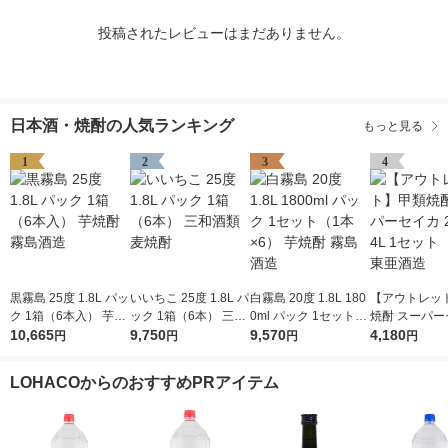
投稿されたレビューはまだありません。
日本酒・焼酎の人気ランキング
もっと見る
1
2
3
4
黒霧島 25度 1.8L パッ
いいちこ 25度 1.8L パ
白霧島 20度 1.8L 180
【アウトレッ
ク 1箱（6本入） 芋焼
ック 1箱（6本） 三和
0ml パック 1セット
焼酎 スーパー
酎 霧島酒造
10,665
酒類 麦焼酎
9,750
（1本×6） 芋焼酎 霧
9,570
25度 4L 1セ
4,180
円
円
円
円
島酒造
本） 東亜酒造
LOHACOからのおすすめPRアイテム