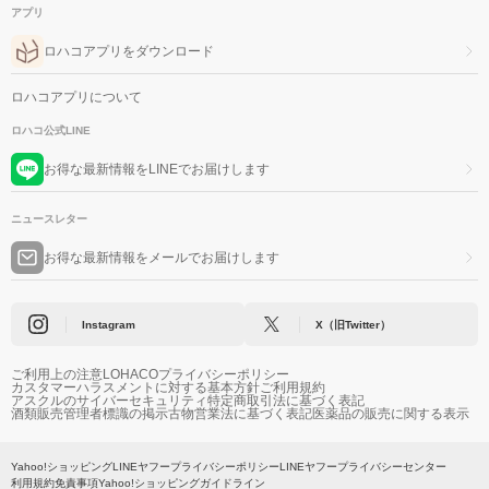
アプリ
ロハコアプリをダウンロード
ロハコアプリについて
ロハコ公式LINE
お得な最新情報をLINEでお届けします
ニュースレター
お得な最新情報をメールでお届けします
Instagram
X（旧Twitter）
ご利用上の注意
LOHACOプライバシーポリシー
カスタマーハラスメントに対する基本方針
ご利用規約
アスクルのサイバーセキュリティ
特定商取引法に基づく表記
酒類販売管理者標識の掲示
古物営業法に基づく表記
医薬品の販売に関する表示
Yahoo!ショッピング
LINEヤフープライバシーポリシー
LINEヤフープライバシーセンター
利用規約
免責事項
Yahoo!ショッピングガイドライン