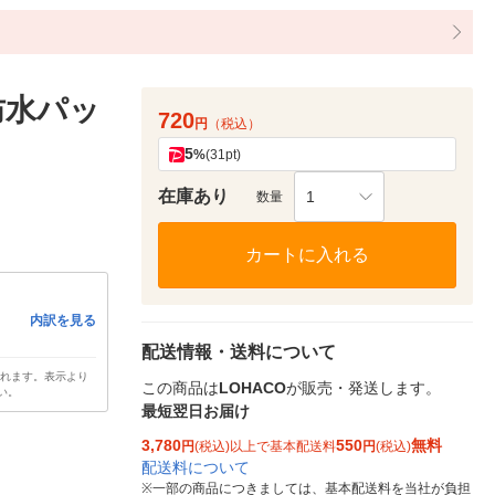
防水パッ
720
円
（税込）
5
%
(31pt)
在庫あり
1
数量
カートに入れる
内訳を見る
配送情報・送料について
されます。表示より
この商品は
LOHACO
が販売・発送します。
い。
最短翌日お届け
3,780
550
無料
円
(税込)以上で基本配送料
円
(税込)
配送料について
※
一部の商品につきましては、基本配送料を当社が負担