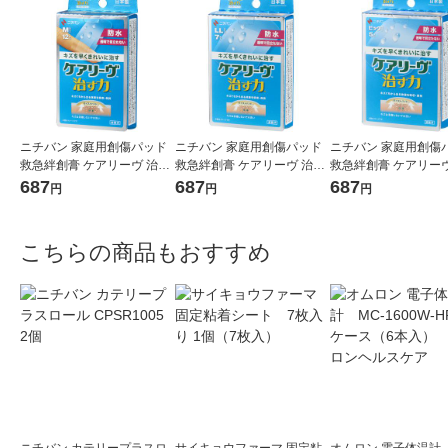
ニチバン 家庭用創傷パッド
ニチバン 家庭用創傷パッド
ニチバン 家庭用創傷
救急絆創膏 ケアリーヴ 治す
救急絆創膏 ケアリーヴ 治す
救急絆創膏 ケアリーヴ
力 防水タイプ Mサイズ 25m
力 防水タイプ LLサイズ 50m
力 防水タイプ ビッグ
687
687
687
円
円
円
m×70mm CNB12M 1箱（12
m×70mm CNB7LL 1箱（7枚
60mm×80mm CNB5B
枚入）
入）
（5枚入）
こちらの商品もおすすめ
ニチバン カテリープラスロ
サイキョウファーマ 固定粘
オムロン 電子体温計 