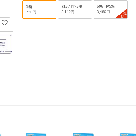
713.4円×3箱
696円×5箱
1箱
2,140円
3,480円
720円
お得