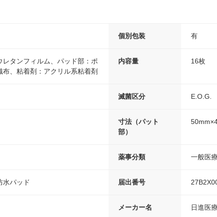
個別包装
有
ウレタンフィルム、パッド部：ポ
内容量
16枚
織布、粘着剤：アクリル系粘着剤
滅菌区分
E.O.G.
寸法（パット
50mm×
部）
薬事分類
一般医
防水パッド
届出番号
27B2X0
メーカー名
日進医