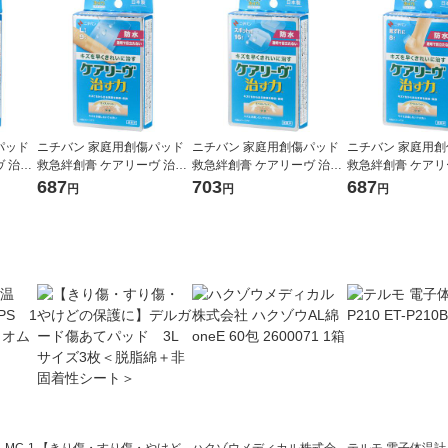
パッド
ニチバン 家庭用創傷パッド
ニチバン 家庭用創傷パッド
ニチバン 家庭用
 治す
救急絆創膏 ケアリーヴ 治す
救急絆創膏 ケアリーヴ 治す
救急絆創膏 ケアリ
サイズ
力 防水タイプ Lサイズ 30m
力 防水タイプ スポット用 22
力 防水タイプ 扇型
687
703
687
円
円
円
 1箱
m×72mm CNB9L 1箱（9枚
mm×27mm CNB16SP 1箱
mm×56mm CNB8
入）
（16枚入）
枚入）
MC-1
【きり傷・すり傷・やけど
ハクゾウメディカル株式会
テルモ 電子体温計 P