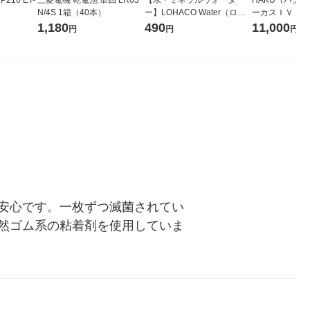
N/4S 1箱（40本）
ー】LOHACO Water（ロハ
ーカスＩＶ 4
コウォーター）2L ラベルレ
堂 おまけ付き
1,180
490
11,000
円
円
円
ス 1箱（5本入）（イチオ
シ） オリジナル
安心です。一枚ずつ滅菌されてい
然ゴム系の粘着剤を使用していま