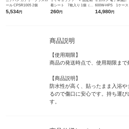
ール CPSR1005 2個
着シート 7枚入り 1個（7
600W-HPS 1ケー
枚入）
入） オムロンヘル
5,534
260
14,980
円
円
円
商品説明
【使用期限】

商品の発送時点で、使用期限まで残
【商品説明】

防水性が高く、貼ったまま入浴や
るので傷口に安心です。持ち運び
す。