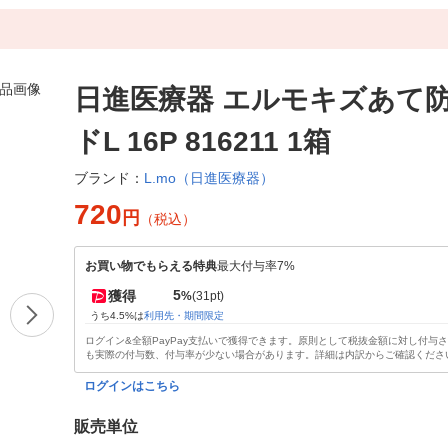
日進医療器 エルモキズあて
ドL 16P 816211 1箱
L.mo（日進医療器）
ブランド：
720
円
（税込）
お買い物でもらえる特典
最大付与率7%
5
獲得
%
(31pt)
うち4.5%は
利用先・期間限定
ログイン&全額PayPay支払いで獲得できます。原則として税抜金額に対し付与
も実際の付与数、付与率が少ない場合があります。詳細は内訳からご確認くださ
ログインはこちら
販売単位