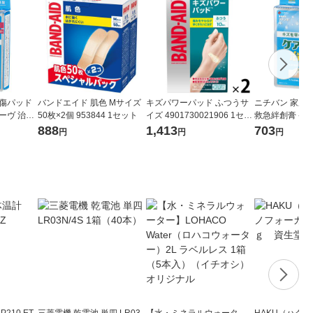
創傷パッド
バンドエイド 肌色 Mサイズ
キズパワーパッド ふつうサ
ニチバン 家庭
ーヴ 治す
50枚×2個 953844 1セット
イズ 4901730021906 1セッ
救急絆創膏 ケ
サイズ 37
ト(2箱)
力 防水タイプ
888
1,413
703
円
円
円
H 1箱（8
ズ 80mm×100m
箱（4枚入）
210 ET-
三菱電機 乾電池 単四 LR03
【水・ミネラルウォータ
HAKU（ハク