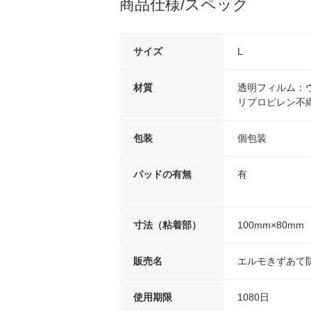
商品仕様/スペック
サイズ
L
材質
透明フィルム：
リプロピレン不
包装
個包装
パッドの有無
有
寸法（粘着部）
100mm×80mm
販売名
エルモきずあて
使用期限
1080日