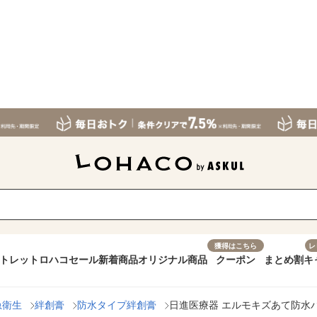
獲得はこちら
レ
トレット
ロハコセール
新着商品
オリジナル商品
クーポン
まとめ割
キ
急衛生
絆創膏
防水タイプ絆創膏
日進医療器 エルモキズあて防水パッドL