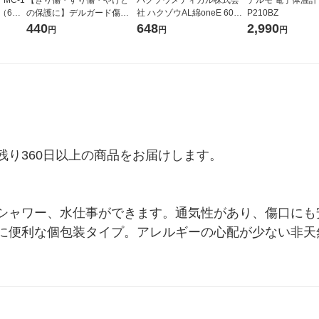
ス（6本
の保護に】デルガード傷あ
社 ハクゾウAL綿oneE 60包
P210BZ
スケア
てパッド 3Lサイズ3枚＜脱
2600071 1箱
440
648
2,990
円
円
円
脂綿＋非固着性シート＞
り360日以上の商品をお届けします。

シャワー、水仕事ができます。通気性があり、傷口にも
に便利な個包装タイプ。アレルギーの心配が少ない非天