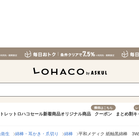
獲得はこちら
レ
トレット
ロハコセール
新着商品
オリジナル商品
クーポン
まとめ割
キ
急衛生
綿棒・耳かき・爪切り
綿棒
平和メディク 紙軸黒綿棒 3W紙包