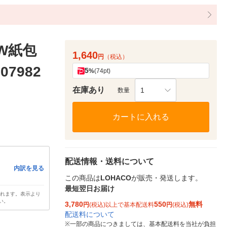
W紙包
1,640
円
（税込）
7982
5
%
(74pt)
在庫あり
1
数量
カートに入れる
配送情報・送料について
内訳を見る
この商品は
LOHACO
が販売・発送します。
最短翌日お届け
されます。表示より
い。
3,780
550
無料
円
(税込)以上で基本配送料
円
(税込)
配送料について
※
一部の商品につきましては、基本配送料を当社が負担