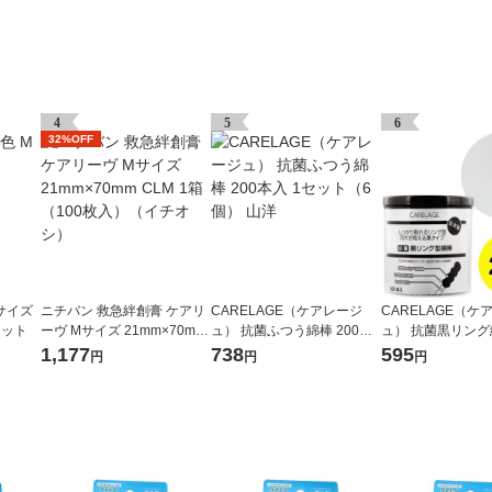
4
5
6
32%OFF
サイズ
ニチバン 救急絆創膏 ケアリ
CARELAGE（ケアレージ
CARELAGE（ケ
1セット
ーヴ Mサイズ 21mm×70mm
ュ） 抗菌ふつう綿棒 200本
ュ） 抗菌黒リング綿
CLM 1箱（100枚入）（イチ
入 1セット（6個） 山洋
本入 1セット（2個
1,177
738
595
円
円
円
オシ）