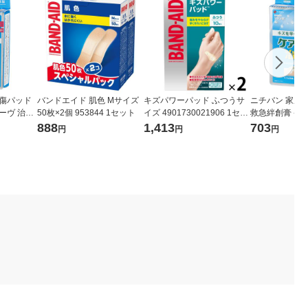
創傷パッド
バンドエイド 肌色 Mサイズ
キズパワーパッド ふつうサ
ニチバン 家庭
ーヴ 治す
50枚×2個 953844 1セット
イズ 4901730021906 1セッ
救急絆創膏 ケ
サイズ 37
ト(2箱)
力 防水タイプ
888
1,413
703
円
円
円
H 1箱（8
ズ 80mm×100m
箱（4枚入）