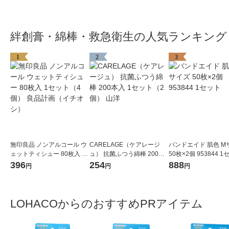
絆創膏・綿棒・救急衛生の人気ランキング
1
2
3
無印良品 ノンアルコール ウ
CARELAGE（ケアレージ
バンドエイド 肌色 M
ェットティシュー 80枚入 1
ュ） 抗菌ふつう綿棒 200本
50枚×2個 953844 
セット（4個） 良品計画（イ
入 1セット（2個） 山洋
396
254
888
円
円
円
チオシ）
LOHACOからのおすすめPRアイテム