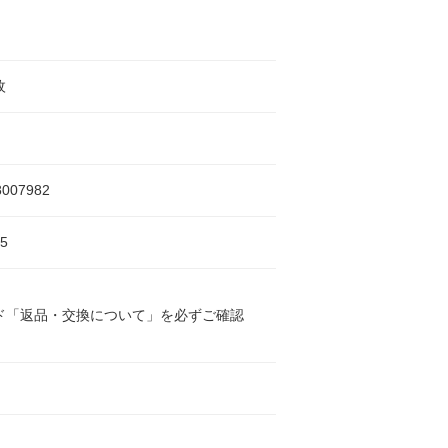
枚
8007982
5
ド「返品・交換について」を必ずご確認