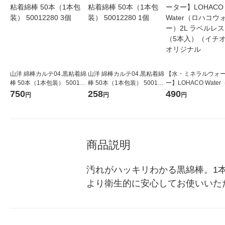
山洋 綿棒カルテ04.黒粘着綿
山洋 綿棒カルテ04.黒粘着綿
【水・ミネラルウォ
棒 50本（1本包装） 500122
棒 50本（1本包装） 500122
ー】LOHACO Wate
80 3個
80 1個
コウォーター）2L ラ
750
258
490
円
円
円
ス 1箱（5本入）（イ
シ） オリジナル
商品説明
汚れがハッキリわかる黒綿棒。1本
より衛生的に安心してお使いいた