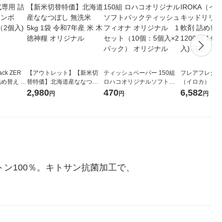
ck ZER
【アウトレット】【新米切
ティッシュペーパー 150組
フレアフレグラン
詰め替え メ
替特価】北海道産ななつぼ
ロハコオリジナルソフトパ
（イロカ） ネ
 1セット
し 無洗米 5kg 1袋 令和7年産
ックティッシュ フィオナ オ
ーの香り 柔軟剤
2,980
470
6,582
円
円
円
 花王
米 木徳神糧 オリジナル
リジナル 1セット（10個：
特大 1200ml
5個入×2パック） オリジナ
入) 花王
ル
ン100％。キトサン抗菌加工で、