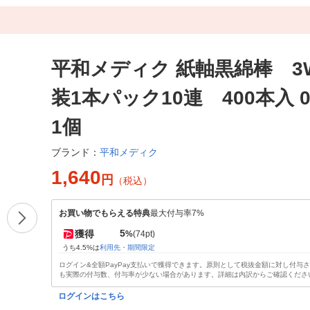
平和メディク 紙軸黒綿棒 3
装1本パック10連 400本入 00
1個
平和メディク
ブランド：
1,640
円
（税込）
お買い物でもらえる特典
最大付与率7%
5
獲得
%
(74pt)
うち4.5%は
利用先・期間限定
ログイン&全額PayPay支払いで獲得できます。原則として税抜金額に対し付与
も実際の付与数、付与率が少ない場合があります。詳細は内訳からご確認くださ
ログインはこちら