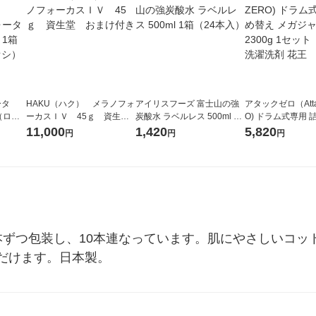
ータ
HAKU（ハク） メラノフォ
アイリスフーズ 富士山の強
アタックゼロ（Atta
r（ロハ
ーカスＩＶ 45ｇ 資生
炭酸水 ラベルレス 500ml 1
O) ドラム式専用 
ベルレ
堂 おまけ付き
箱（24本入）
ガジャンボ 2300g
11,000
1,420
5,820
円
円
円
チオ
（2個入) 洗濯洗剤
ずつ包装し、10本連なっています。肌にやさしいコット
だけます。日本製。