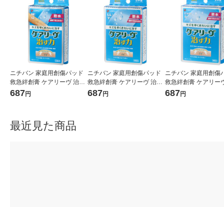
ニチバン 家庭用創傷パッド
ニチバン 家庭用創傷パッド
ニチバン 家庭用創傷
救急絆創膏 ケアリーヴ 治す
救急絆創膏 ケアリーヴ 治す
救急絆創膏 ケアリーヴ
力 防水タイプ Mサイズ 25m
力 防水タイプ LLサイズ 50m
力 防水タイプ ビッグ
687
687
687
円
円
円
m×70mm CNB12M 1箱（12
m×70mm CNB7LL 1箱（7枚
60mm×80mm CNB5B
枚入）
入）
（5枚入）
最近見た商品