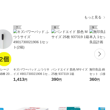
もっと見る
7
8
9
アレージ
キズパワーパッド ふつうサ
バンドエイド 肌色 Mサイズ
無印良品 綿棒 
棒 200
イズ 4901730021906 1セッ
25枚 937319 1箱
セット（1個×3
） 山洋
ト(2箱)
1,413
390
360
円
円
円