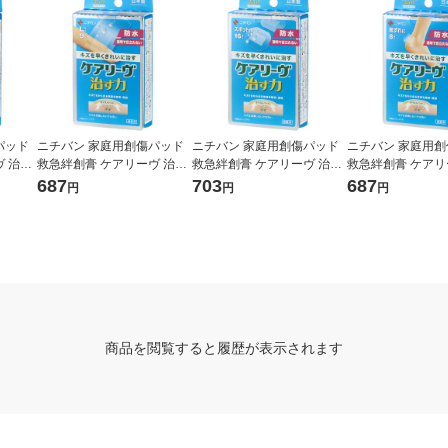
パッド
ニチバン 家庭用創傷パッド
ニチバン 家庭用創傷パッド
ニチバン 家庭用
 治す
救急絆創膏 ケアリーヴ 治す
救急絆創膏 ケアリーヴ 治す
救急絆創膏 ケアリ
サイズ
力 防水タイプ Lサイズ 30m
力 防水タイプ スポット用 22
力 防水タイプ 扇型
687
703
687
円
円
円
 1箱
m×72mm CNB9L 1箱（9枚
mm×27mm CNB16SP 1箱
mm×56mm CNB8
入）
（16枚入）
枚入）
商品を閲覧すると履歴が表示されます