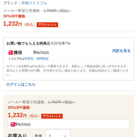
ブランド：
学研ステイフル
メーカー希望小売価格：
1,760円（税込）
30%OFF価格
1,232
円
（税込）
アウトレット
お買い物でもらえる特典
最大付与率7%
内訳を見る
5
獲得
%
(56pt)
うち4.5%は
利用先・期間限定
ログイン&全額PayPay支払いで獲得できます。原則として税抜金額に対し付与されます。
表示よりも実際の付与数、付与率が少ない場合があります。詳細は内訳からご確認くださ
い。
ログインはこちら
メーカー希望小売価格：
1,760円（税込）
30%OFF価格
1,232
円
（税込）
アウトレット
5
%
(56pt)
在庫あり
1
数量