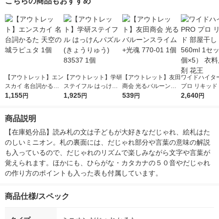
こちらの商品もおすすめ
【アウトレット】エン
【アウトレット】学研
【アウトレット】友田
ワイドハイター
スカイ 名台詞かるた
ステイフル はっけん
商会 光るバルーンス
プロ リキッド
天空の城ラピュタ 1個
1,155
パズル(きょうりゅう)
1,925
ライム+光魂 770-01 1
539
し 本体 560m
2,640
円
円
円
円
83537 1個
個
ト（1個×5）
白剤 花王
商品説明
【在庫処分品】読み札の文は子どもが大好きなだじゃれ、絵札はた
のしいミニオン。札の裏面には、だじゃれ部分や言葉の意味の解説
も入っているので、だじゃれのリズムで楽しみながら文字や言葉が
覚えられます。ほかにも、ひらがな・カタカナの５０音やだじゃれ
の作り方のポイントも入った表も付属しています。
商品仕様/スペック