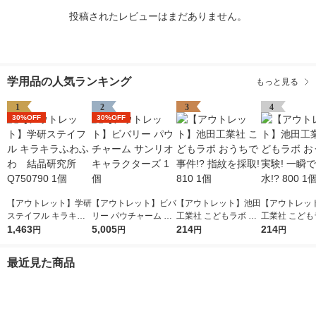
投稿されたレビューはまだありません。
学用品の人気ランキング
もっと見る
1
2
3
4
30%OFF
30%OFF
【アウトレット】学研
【アウトレット】ビバ
【アウトレット】池田
【アウトレッ
ステイフル キラキラ
リー パウチャーム サ
工業社 こどもラボ お
工業社 こども
ふわふわ 結晶研究所
1,463
ンリオキャラクターズ
5,005
うちで事件!? 指紋を
214
うちで実験! 
214
円
円
円
円
Q750790 1個
1個
採取! 810 1個
る水!? 800 1
最近見た商品