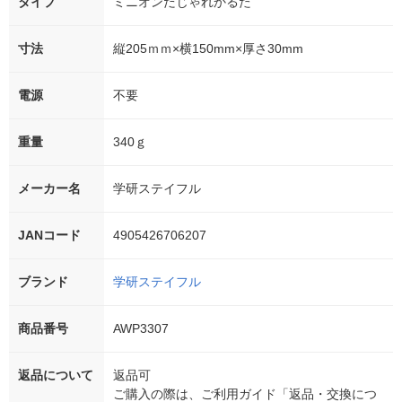
タイプ
ミニオンだじゃれかるた
寸法
縦205ｍｍ×横150mm×厚さ30mm
電源
不要
重量
340ｇ
メーカー名
学研ステイフル
JANコード
4905426706207
ブランド
学研ステイフル
商品番号
AWP3307
返品について
返品可
ご購入の際は、ご利用ガイド「返品・交換につ