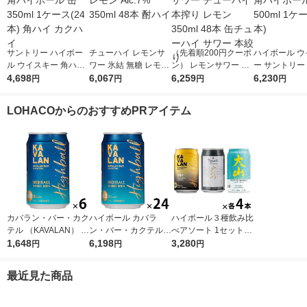
サントリー ハイボー
チューハイ レモンサ
（先着順200円クーポ
ハイボール ウ
ル ウイスキー 角ハイ
ワー 氷結 無糖 レモン
ン） レモンサワー チ
ー サントリー
ボール 缶 350ml 1ケ
4,698
Alc.7% 350ml 48本 酎
6,067
ューハイ 本搾り レモ
6,259
ボール 缶 500
6,230
円
円
円
円
ース(24本) 角ハイ カ
ハイ
ン 350ml 48本 缶チュ
ース(24本)
クハイ
ーハイ サワー 本絞り
LOHACOからのおすすめPRアイテム
カバラン・バー・カク
ハイボール カバラ
ハイボール３種飲み比
テル （KAVALAN） ハ
ン・バー・カクテル
べアソート 1セット(1
イボール 320ml×6本
1,648
(KAVALAN) ハイボー
6,198
2本) 限定
3,280
円
円
円
ル 320ml 1ケース(24
本)
最近見た商品