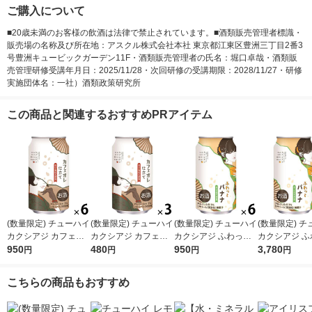
ご購入について
■20歳未満のお客様の飲酒は法律で禁止されています。■酒類販売管理者標識・
販売場の名称及び所在地：アスクル株式会社本社 東京都江東区豊洲三丁目2番3
号豊洲キュービックガーデン11F・酒類販売管理者の氏名：堀口卓哉・酒類販
売管理研修受講年月日：2025/11/28・次回研修の受講期限：2028/11/27・研修
実施団体名：一社）酒類政策研究所
この商品と関連するおすすめPRアイテム
(数量限定) チューハイ
(数量限定) チューハイ
(数量限定) チューハイ
(数量限定) 
カクシアジ カフェオ
カクシアジ カフェオ
カクシアジ ふわっと
カクシアジ ふ
レ仕立て 缶 350ml 6
950
レ仕立て 缶 350ml 3
480
バナナ 缶 350ml 6本
950
バナナ 缶 350
3,780
円
円
円
円
本
本
ース(24本)
こちらの商品もおすすめ