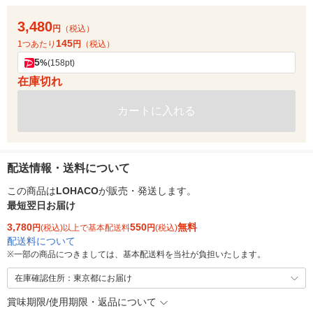
3,480
円
（税込）
145
1つあたり
円
（税込）
5
%
(158pt)
在庫切れ
カートに入れる
配送情報・送料について
この商品は
LOHACO
が販売・発送します。
最短翌日お届け
3,780
550
無料
円
(税込)以上で基本配送料
円
(税込)
配送料について
※
一部の商品につきましては、基本配送料を当社が負担いたします。
在庫確認住所：東京都にお届け
賞味期限/使用期限・返品について