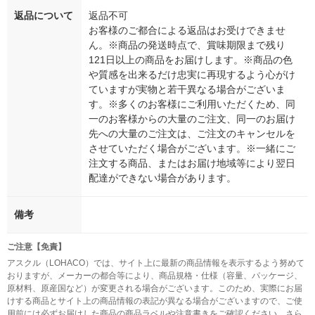
返品について
返品不可
お客様のご都合による返品はお受けできませ
ん。※商品の発送時点で、賞味期限まで残り
121日以上の商品をお届けします。※商品の色
や質感を出来るだけ忠実に再現するよう心がけ
ていますが実物と若干異なる場合がございま
す。※多くのお客様にご利用いただくため、同
一のお客様からの大量のご注文、同一のお届け
先への大量のご注文は、ご注文のキャンセルを
させていただく場合がございます。※一緒にご
注文する商品、またはお届け地域等により翌日
配達ができない場合があります。
備考
ご注意【免責】
アスクル（LOHACO）では、サイト上に最新の商品情報を表示するよう努めて
おりますが、メーカーの都合等により、商品規格・仕様（容量、パッケージ、
原材料、原産国など）が変更される場合がございます。このため、実際にお届
けする商品とサイト上の商品情報の表記が異なる場合がございますので、ご使
用前には必ずお届けした商品の商品ラベルや注意書きをご確認ください。さら