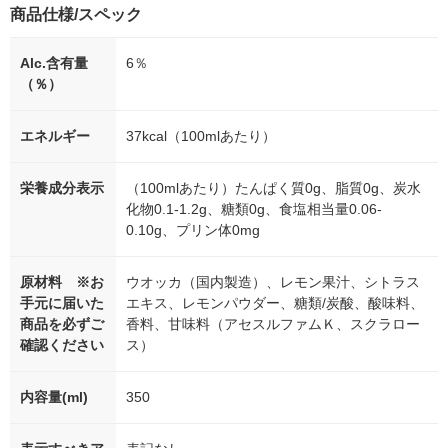
商品仕様/スペック
Alc.含有量
6％
（％）
エネルギー
37kcal（100mlあたり）
栄養成分表示
（100mlあたり）たんぱく質0g、脂質0g、炭水
化物0.1-1.2g、糖類0g、食塩相当量0.06-
0.10g、プリン体0mg
原材料 ※お
ウオッカ（国内製造）、レモン果汁、シトラス
手元に届いた
エキス、レモンパウダー、糖類/炭酸、酸味料、
商品を必ずご
香料、甘味料（アセスルファムＫ、スクラロー
確認ください
ス）
内容量(ml)
350