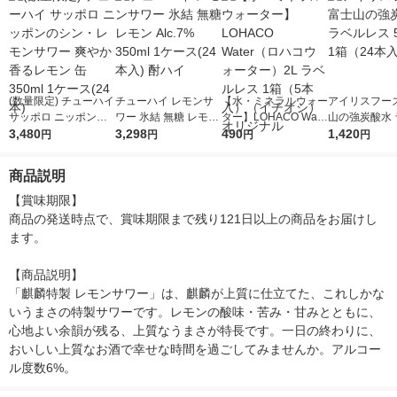
(数量限定) チューハイ
チューハイ レモンサ
【水・ミネラルウォー
アイリスフーズ
サッポロ ニッポンの
ワー 氷結 無糖 レモン
ター】LOHACO Wate
山の強炭酸水 
シン・レモンサワー
3,480
Alc.7% 350ml 1ケー
3,298
r（ロハコウォータ
490
レス 500ml 1
1,420
円
円
円
円
爽やか香るレモン 缶
ス(24本入) 酎ハイ
ー）2L ラベルレス 1
本入）
350ml 1ケース(24本)
箱（5本入）（イチオ
商品説明
シ） オリジナル
【賞味期限】

商品の発送時点で、賞味期限まで残り121日以上の商品をお届けし
ます。

【商品説明】

「麒麟特製 レモンサワー」は、麒麟が上質に仕立てた、これしかな
いうまさの特製サワーです。レモンの酸味・苦み・甘みとともに、
心地よい余韻が残る、上質なうまさが特長です。一日の終わりに、
おいしい上質なお酒で幸せな時間を過ごしてみませんか。アルコー
ル度数6%。