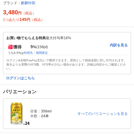
ブランド：
麒麟特製
3,480
円
（税込）
145
1つあたり
円
（税込）
お買い物でもらえる特典
最大付与率16%
内訳を見る
5
獲得
%
(158pt)
うち4.5%は
利用先・期間限定
ログイン&全額PayPay支払いで獲得できます。原則として税抜金額に対し付与されます。
表示よりも実際の付与数、付与率が少ない場合があります。詳細は内訳からご確認くださ
い。
ログインはこちら
バリエーション
容量：
350ml
すべてのバリエーションを見る
本数：
24本