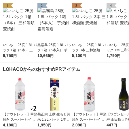
1
2
3
4
いいちこ 25度 1.8L パ
黒霧島 25度 1.8L パッ
いいちこ 25度 1.8L パ
いいちこ 25度 
ック 1箱（6本） 三和
ク 1箱（6本入） 芋焼
ック 3本 三和酒類 麦
ック 1本 三和
酒類 麦焼酎
9,750
酎 霧島酒造
10,665
焼酎
5,100
焼酎
1,790
円
円
円
円
LOHACOからのおすすめPRアイテム
【アウトレット】甲類
菊正宗 上撰 生もと純
【アウトレット】甲類
【ワゴンセー
焼酎 スーパーセイカ
米 1.8L パック 1本 日
焼酎 スーパーセイカ
寿 山田錦大吟
25度 4L 1セット（2
4,180
本酒
1,950
25度 4L 1本 東亜酒造
2,098
四割 300ml 
447
円
円
円
円