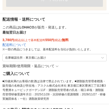
配送情報・送料について
この商品は
LOHACO
が販売・発送します。
最短翌日お届け
3,780
550
無料
円
(税込)以上で基本配送料
円
(税込)
配送料について
※
一部の商品につきましては、基本配送料を当社が負担いたします。
在庫確認住所：東京都にお届け
賞味期限/使用期限・返品について
ご購入について
■20歳未満のお客様の飲酒は法律で禁止されています。■酒類販売管理者標識・
販売場の名称及び所在地：アスクル株式会社本社 東京都江東区豊洲三丁目2番3
号豊洲キュービックガーデン11F・酒類販売管理者の氏名：堀口卓哉・酒類販
売管理研修受講年月日：2025/11/28・次回研修の受講期限：2028/11/27・研修
実施団体名：一社）酒類政策研究所