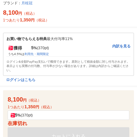
ブランド：
月桂冠
8,100
円
（税込）
1,350
1つあたり
円
（税込）
お買い物でもらえる特典
最大付与率11%
内訳を見る
5
獲得
%
(370pt)
うち4.5%は
利用先・期間限定
ログイン&全額PayPay支払いで獲得できます。原則として税抜金額に対し付与されます。
表示よりも実際の付与数、付与率が少ない場合があります。詳細は内訳からご確認くださ
い。
ログインはこちら
8,100
円
（税込）
1,350
1つあたり
円
（税込）
5
%
(370pt)
在庫切れ
カートに入れる