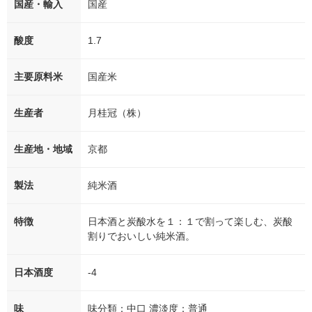
国産・輸入
国産
酸度
1.7
主要原料米
国産米
生産者
月桂冠（株）
生産地・地域
京都
製法
純米酒
特徴
日本酒と炭酸水を１：１で割って楽しむ、炭酸
割りでおいしい純米酒。
日本酒度
-4
味
味分類：中口 濃淡度：普通