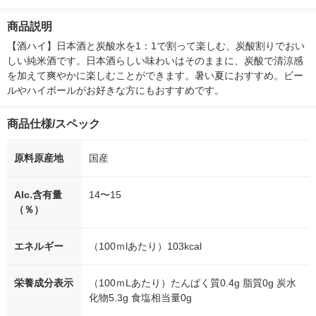
付き
ー）2L ラベルレス 1
ボ 2300g 1セット（2
柔軟剤 詰め替
箱（5本入）（イチオ
個入) 洗濯洗剤 花王
大 1200ml 
商品説明
シ） オリジナル
（5個入) 花王
【酒ハイ】日本酒と炭酸水を1：1で割って楽しむ、炭酸割りでおい
しい純米酒です。日本酒らしい味わいはそのままに、炭酸で清涼感
を加えて爽やかに楽しむことができます。暑い夏におすすめ。ビー
ルやハイボールがお好きな方にもおすすめです。
商品仕様/スペック
原料原産地
国産
Alc.含有量
14〜15
（％）
エネルギー
（100ｍlあたり）103kcal
栄養成分表示
（100ｍLあたり）たんぱく質0.4g 脂質0g 炭水
化物5.3g 食塩相当量0g