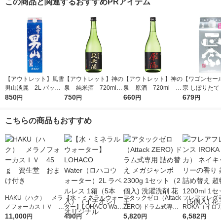
この商品と関連するおすすめPRアイテム
【アウトレット】風雪
【アウトレット】神の
【アウトレット】神の
【ワゴンセー
男山淡麗 2L パック
泉 純米酒 720ml 1
泉 原酒 720ml 1
宗 しぼりたて
850
1本 東亜酒造 日本酒
本 東亜酒造 日本酒
750
本 東亜酒造 日本酒
660
ック 900ml 
679
円
円
円
円
本 日本酒
こちらの商品もおすすめ
HAKU（ハク） メラ
【水・ミネラルウォー
アタックゼロ（Attack
フレアフレグラ
ノフォーカスＩＶ 4
ター】LOHACO Wate
ZERO) ドラム式専用
ROKA（イロ
5ｇ 資生堂 おまけ
11,000
r（ロハコウォータ
490
詰め替え メガジャン
5,820
イキッドリリ
6,582
円
円
円
円