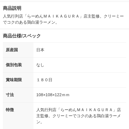
箱（5本入）（イチオ
商品説明
シ） オリジナル
人気行列店「らーめんＭＡＩＫＡＧＵＲＡ」店主監修。クリーミー
でコクのある鶏白湯ラーメン。
商品仕様/スペック
原産国
日本
個別包装
なし
賞味期限
１８０日
寸法
108×108×122ｍｍ
特徴
人気行列店「らーめんＭＡＩＫＡＧＵＲＡ」店
主監修。クリーミーでコクのある鶏白湯ラーメ
ン。