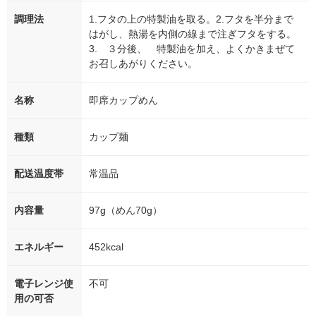
調理法
1.フタの上の特製油を取る。2.フタを半分まで
はがし、熱湯を内側の線まで注ぎフタをする。
3. ３分後、 特製油を加え、よくかきまぜて
お召しあがりください。
名称
即席カップめん
種類
カップ麺
配送温度帯
常温品
内容量
97g（めん70g）
エネルギー
452kcal
電子レンジ使
不可
用の可否