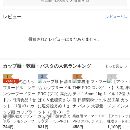
商品情報の誤りを報告する
レビュー
レビューとは
投稿されたレビューはまだありません。
カップ麺・乾麺・パスタの人気ランキング
もっと見る
1
2
3
4
7%OFF
(期間限定)カップヌー
カップ麺 日清食品 カ
業務用 マ・マー THE
【アウトレッ
ドル レモンシーフー
ップヌードルPRO (プ
PRO スパゲティ 1.6m
味噌ヌードル 1
ドヌードル 日清食品
744
ロ) 高たんぱく＆低糖
831
m 1kg 1個 日清製粉ウ
458
黒食品工業 カ
1,100
円
円
円
円