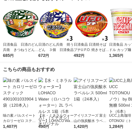
日清食品 日清のどん
日清のどん兵衛 焼う
日清食品 日清焼そば
日清食品 カッ
兵衛 きつねうどん
どん ３個 日清食品
プチU.F.O. 焼きそば 6
ドル カップ麺
（西日本版） 1セッ
685
672
3g 3個 カップ麺ミニ
492
ラーメン 1セ
1,365
円
円
円
円
ト（3食入）
カップ焼きそば
食）
こちらの商品もおすすめ
味の素 パルスイート
【水・ミネラルウォー
アイリスフーズ 富士
UCC上島珈琲 
カロリーゼロ スティ
ター】LOHACO Wate
山の強炭酸水 ラベル
OTONOU（
ック 4901001033904
1,407
r（ロハコウォータ
490
レス 500ml 1箱（24
1,420
ウ） by BLAC
1,284
円
円
円
円
1袋（120本入）
ー）2L ラベルレス 1
本入）
00ml 1セッ