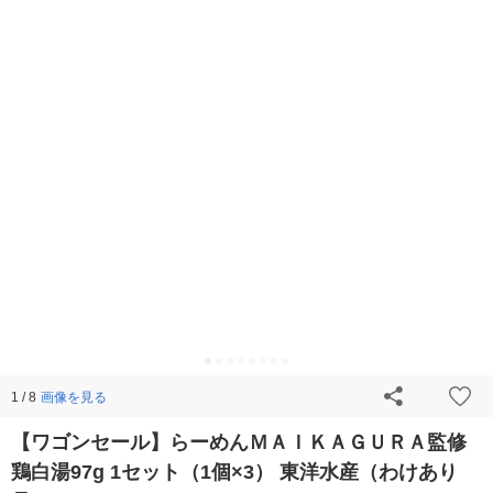
画像を見る
1 / 8
【ワゴンセール】らーめんＭＡＩＫＡＧＵＲＡ監修
鶏白湯97g 1セット（1個×3） 東洋水産（わけあり