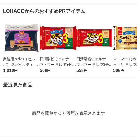
1セット（1個×3）カ
質さらに塩分控えめ 1
ェルナ パスタ 大容量
ーメン インス
ップ麺 カップラーメ
セット（1個×3） ラー
LOHACOからのおすすめPRアイテム
ン
メン
業務用 selva（セル
日清製粉ウェルナ
日清製粉ウェルナ
マ・マー なめ
バ） スパゲッティ 1.7
マ・マー 早ゆで3分ス
マ・マー 早ゆで3分ス
っちり 早ゆで
mm 1袋（3kg） ゆで
1,010
パゲティ2/3サイズ1.6
506
パゲティ 1.6mm チャ
558
ティ 2/3サイ
506
円
円
円
円
時間8分 朝日 パスタ
mm チャック付結束タ
ック付結束タイプ (50
ク付結束 400g
スパゲティ 大容量
イプ （400g） ×1個
0g) ×1個
清製粉ウェルナ
最近見た商品
タ
商品を閲覧すると履歴が表示されます