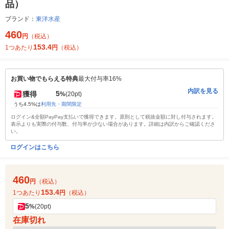
品）
ブランド：
東洋水産
460
円
（税込）
153.4
1つあたり
円
（税込）
お買い物でもらえる特典
最大付与率16%
内訳を見る
5
獲得
%
(20pt)
うち4.5%は
利用先・期間限定
ログイン&全額PayPay支払いで獲得できます。原則として税抜金額に対し付与されます。
表示よりも実際の付与数、付与率が少ない場合があります。詳細は内訳からご確認くださ
い。
ログインはこちら
460
円
（税込）
153.4
1つあたり
円
（税込）
5
%
(20pt)
在庫切れ