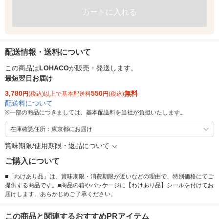
カートに入れる
配送情報・送料について
この商品は
LOHACO
が販売・発送します。
最短翌日お届け
3,780
550
無料
円
(税込)以上で基本配送料
円
(税込)
配送料について
※
一部の商品につきましては、基本配送料を当社が負担いたします。
在庫確認住所：東京都にお届け
賞味期限/使用期限・返品について
ご購入について
■「わけあり品」は、賞味期限・消費期限が近いなどの理由で、特別価格にてご
提供する商品です。■商品の箱やパッケージに【わけあり品】シールを付けてお
届けします。あらかじめご了承ください。
この商品と関連するおすすめPRアイテム