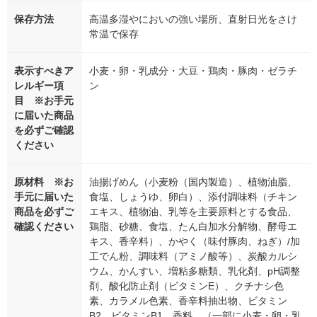
保存方法
高温多湿やにおいの強い場所、直射日光をさけ
常温で保存
表示すべきア
小麦・卵・乳成分・大豆・鶏肉・豚肉・ゼラチ
レルギー項
ン
目 ※お手元
に届いた商品
を必ずご確認
ください
原材料 ※お
油揚げめん（小麦粉（国内製造）、植物油脂、
手元に届いた
食塩、しょうゆ、卵白）、添付調味料（チキン
商品を必ずご
エキス、植物油、乳等を主要原料とする食品、
確認ください
鶏脂、砂糖、食塩、たん白加水分解物、酵母エ
キス、香辛料）、かやく（味付豚肉、ねぎ）/加
工でん粉、調味料（アミノ酸等）、炭酸カルシ
ウム、かんすい、増粘多糖類、乳化剤、pH調整
剤、酸化防止剤（ビタミンE）、クチナシ色
素、カラメル色素、香辛料抽出物、ビタミン
B2、ビタミンB1、香料、（一部に小麦・卵・乳