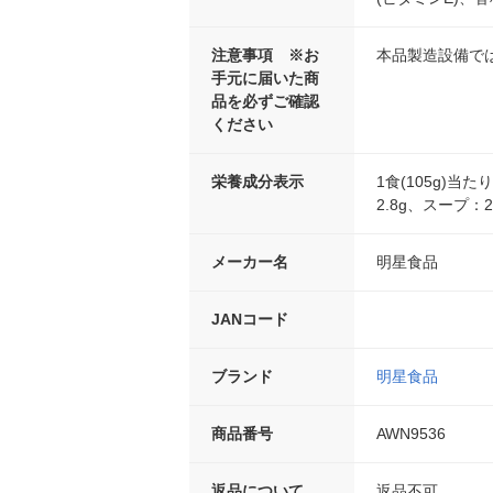
注意事項 ※お
本品製造設備で
手元に届いた商
品を必ずご確認
ください
栄養成分表示
1食(105g)当
2.8g、スープ：2
メーカー名
明星食品
JANコード
ブランド
明星食品
商品番号
AWN9536
返品について
返品不可