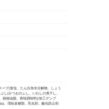
、スープ(食塩、たん白加水分解物、しょう
りぶし(かつおのふし、いわしの煮干し、
、植物油脂、香味調味料)/加工デンプ
(Na)、増粘多糖類、乳化剤、酸化防止剤