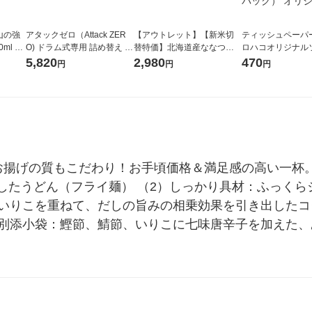
山の強
アタックゼロ（Attack ZER
【アウトレット】【新米切
ティッシュペーパー
ml 1
O) ドラム式専用 詰め替え メ
替特価】北海道産ななつぼ
ロハコオリジナル
ガジャンボ 2300g 1セット
し 無洗米 5kg 1袋 令和7年産
ックティッシュ フ
5,820
2,980
470
円
円
円
（2個入) 洗濯洗剤 花王
米 木徳神糧 オリジナル
リジナル 1セット
5個入×2パック）
ル
お揚げの質もこだわり！お手頃価格＆満足感の高い一杯。
たうどん（フライ麺） （2）しっかり具材：ふっくらジ
、いりこを重ねて、だしの旨みの相乗効果を引き出した
4）別添小袋：鰹節、鯖節、いりこに七味唐辛子を加えた