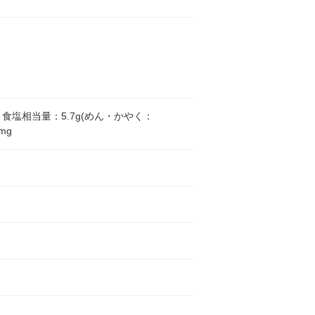
2g、食塩相当量：5.7g(めん・かやく：
mg