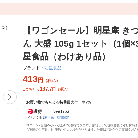
【ワゴンセール】明星庵 き
ん 大盛 105g 1セット（1個×
星食品（わけあり品）
明星食品
ブランド：
413
円
（税込）
137.7
1つあたり
円
（税込）
お買い物でもらえる特典
最大付与率7%
5
獲得
%
(18pt)
うち4.5%は
利用先・期間限定
ログイン&全額PayPay支払いで獲得できます。原則として税抜金額に対し付与
も実際の付与数、付与率が少ない場合があります。詳細は内訳からご確認くださ