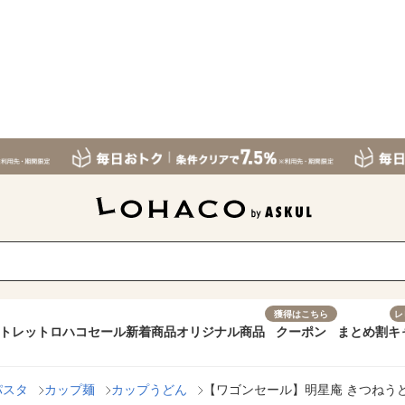
獲得はこちら
レ
トレット
ロハコセール
新着商品
オリジナル商品
クーポン
まとめ割
キ
パスタ
カップ麺
カップうどん
【ワゴンセール】明星庵 きつねうどん