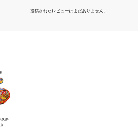
投稿されたレビューはまだありません。
記念缶
き 日
うどん
 計10