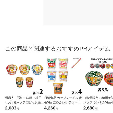
この商品と関連するおすすめPRアイテム
麺職人 醤油・味噌・柚子
日清食品 カップヌードル 定
（数量限定）50周年
しお 3種＋タテ型どん兵衛2
番5種 詰め合わせ アソート 2
バッジ ランダム5種付
種 各2食（計10食）セット
0食入（数量限定 割り箸20
清のどん兵衛 きつね
2,083
4,260
2,680
円
円
円
膳付き）
東・日清焼そばU.F.O.