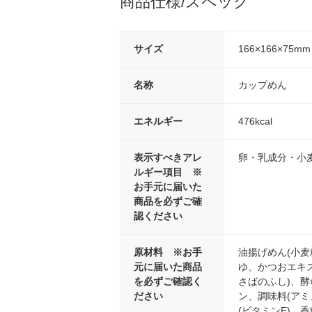
商品仕様/スペック
サイズ
166×166×75mm
名称
カップめん
エネルギー
476kcal
表示すべきアレ
卵・乳成分・小
ルギー項目 ※
お手元に届いた
商品を必ずご確
認ください
原材料 ※お手
油揚げめん(小麦
元に届いた商品
ゆ、かつおエキ
を必ずご確認く
さばのふし)、
ださい
ン、調味料(アミ
(ビタミンE)、