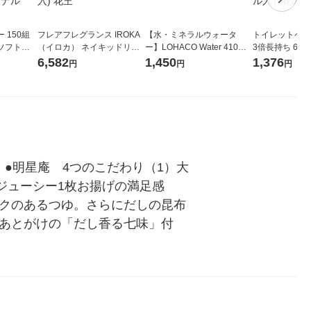
 150組
フレアフレグランス IROKA
【水・ミネラルウォータ
トイレットペー
ソフトパ
（イロカ） ネイキッドリリ
ー】LOHACO Water 410ml
3倍長持ち 6ロール 75
ィオナ オ
ーの香り 柔軟剤 詰め替え 超
1箱（20本入）ラベルレス
紙配合 スコッ
6,582
1,450
1,376
円
円
円
（10個：
特大 1200ml 1セット（5個
（イチオシ） オリジナル
パック 1セット
 オリジナ
入) 花王
ロール入）花の
●明星庵　4つのこだわり（1）大
ューシー1枚お揚げの満足感 
コクのあるつゆ。さらにだしの昆布
、あとがけの「だし香る七味」付