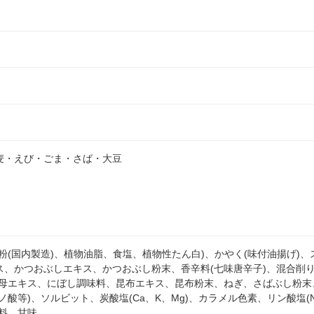
麦・えび・ごま・さば・大豆
粉(国内製造)、植物油脂、食塩、植物性たん白)、かやく(味付油揚げ)
ス、かつおぶしエキス、かつおぶし粉末、香辛料(七味唐辛子)、混合削
酵母エキス、にぼし調味料、昆布エキス、昆布粉末、ねぎ、さばぶし粉末
ノ酸等)、ソルビット、炭酸塩(Ca、K、Mg)、カラメル色素、リン酸塩
香料、甘味