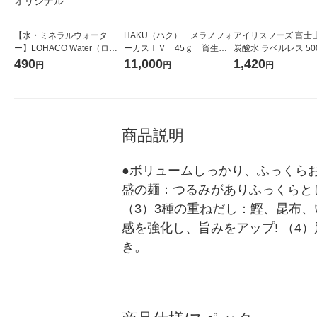
【水・ミネラルウォータ
HAKU（ハク） メラノフォ
アイリスフーズ 富士
ー】LOHACO Water（ロハ
ーカスＩＶ 45ｇ 資生
炭酸水 ラベルレス 500
コウォーター）2L ラベルレ
堂 おまけ付き
箱（24本入）
490
11,000
1,420
円
円
円
ス 1箱（5本入）（イチオ
シ） オリジナル
商品説明
●ボリュームしっかり、ふっくら
盛の麺：つるみがありふっくらとし
（3）3種の重ねだし：鰹、昆布
感を強化し、旨みをアップ! （
き。