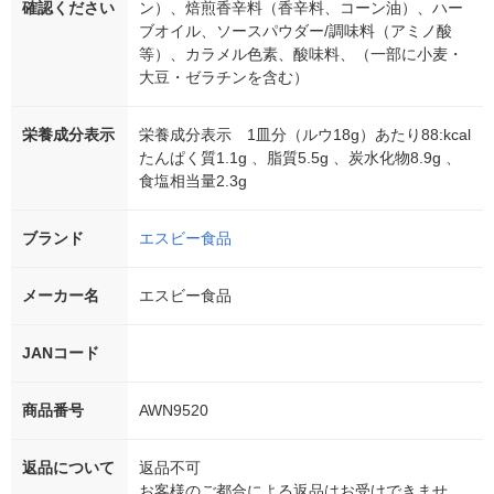
確認ください
ン）、焙煎香辛料（香辛料、コーン油）、ハー
ブオイル、ソースパウダー/調味料（アミノ酸
等）、カラメル色素、酸味料、（一部に小麦・
大豆・ゼラチンを含む）
栄養成分表示
栄養成分表示 1皿分（ルウ18g）あたり88:kcal
たんぱく質1.1g 、脂質5.5g 、炭水化物8.9g 、
食塩相当量2.3g
ブランド
エスビー食品
メーカー名
エスビー食品
JANコード
商品番号
AWN9520
返品について
返品不可
お客様のご都合による返品はお受けできませ