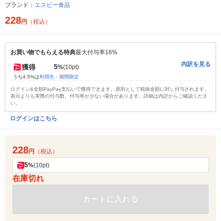
ブランド：
エスビー食品
228
円
（税込）
お買い物でもらえる特典
最大付与率16%
内訳を見る
5
獲得
%
(10pt)
うち4.5%は
利用先・期間限定
ログイン&全額PayPay支払いで獲得できます。原則として税抜金額に対し付与されます。
表示よりも実際の付与数、付与率が少ない場合があります。詳細は内訳からご確認くださ
い。
ログインはこちら
228
円
（税込）
5
%
(10pt)
在庫切れ
カートに入れる