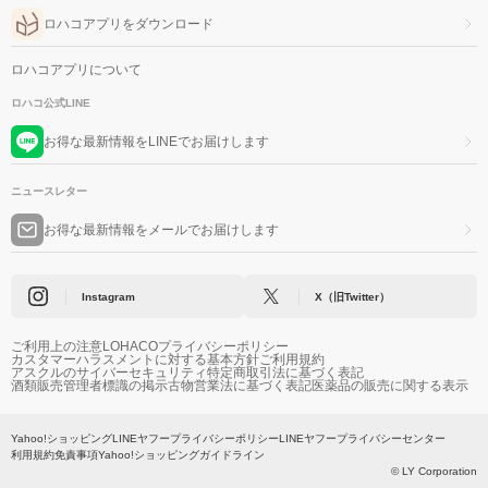
ロハコアプリをダウンロード
ロハコアプリについて
ロハコ公式LINE
お得な最新情報をLINEでお届けします
ニュースレター
お得な最新情報をメールでお届けします
Instagram
X（旧Twitter）
ご利用上の注意
LOHACOプライバシーポリシー
カスタマーハラスメントに対する基本方針
ご利用規約
アスクルのサイバーセキュリティ
特定商取引法に基づく表記
酒類販売管理者標識の掲示
古物営業法に基づく表記
医薬品の販売に関する表示
Yahoo!ショッピング
LINEヤフープライバシーポリシー
LINEヤフープライバシーセンター
利用規約
免責事項
Yahoo!ショッピングガイドライン
© LY Corporation