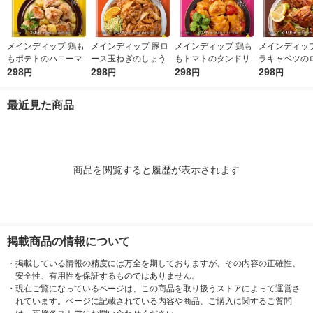
メインディップ 鶏も
メインディップ 豚ロ
メインディップ 鶏も
メインディップ
もポテトのハニーマス
ース玉ねぎのしょうが
もトマトのタンドリー
ラキャベツの
タード 1個（2〜3人
298
焼き 1個（2〜3人前）
298
1個（2〜3人前） (冷
298
ガーリック炒め
298
円
円
円
円
前） (冷凍ストックし
(冷凍ストックしてお
凍ストックしてお肉に
（2〜3人前）
てお肉にしみ込む調味
肉にしみ込む調味料)
しみ込む調味料) 時短
トックしてお
最近見た商品
料) 時短 大塚食品
時短 大塚食品
大塚食品
込む調味料 時
塚食品
商品を閲覧すると履歴が表示されます
掲載商品の情報について
・
掲載している情報の精度には万全を期しておりますが、その内容の正確性、
安全性、有用性を保証するものではありません。
・
現在ご覧になっているページは、この商品を取り扱うストアによって運営さ
れています。ページに記載されている内容や商品、ご購入に関するご質問