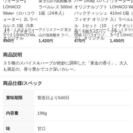
【水・ミネラルウォー
アイリスフーズ 富士
ティッシュペーパー 1
【水・ミネラ
ター】LOHACO Wate
山の強炭酸水 ラベル
50組 ロハコオリジナ
ター】LOHACO
r（ロハコウォータ
490
レス 500ml 1箱（24
1,420
ルソフトパックティッ
470
r 410ml 1箱
1,450
円
円
円
円
ー）2L ラベルレス 1
本入）
シュ フィオナ オリジ
入）ラベルレ
箱（5本入）（イチオ
ナル 1セット（10
オシ） オリジ
商品説明
シ） オリジナル
個：5個入×2パック）
オリジナル
３５種のスパイス＆ハーブが絶妙に調和した「黄金の香り」。大人
も満足の、香り豊かでコク深いカレー。
商品仕様/スペック
賞味期限
製造日より540日
内容量
198g
味
甘口