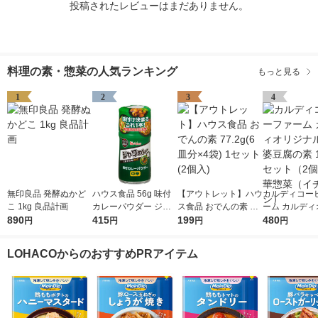
投稿されたレビューはまだありません。
料理の素・惣菜の人気ランキング
もっと見る
1
2
3
4
無印良品 発酵ぬかど
ハウス食品 56g 味付
【アウトレット】ハウ
カルディコー
こ 1kg 良品計画
カレーパウダー ジャ
ス食品 おでんの素 77.
ーム カルディ
890
ワカレー味 1個 【お
415
2g(6皿分×4袋) 1セッ
199
ナル 黒麻婆豆
480
円
円
円
円
弁当、ポテトサラダ、
ト(2個入)
100g 1セッ
お肉】ハウス
中華惣菜（イ
LOHACOからのおすすめPRアイテム