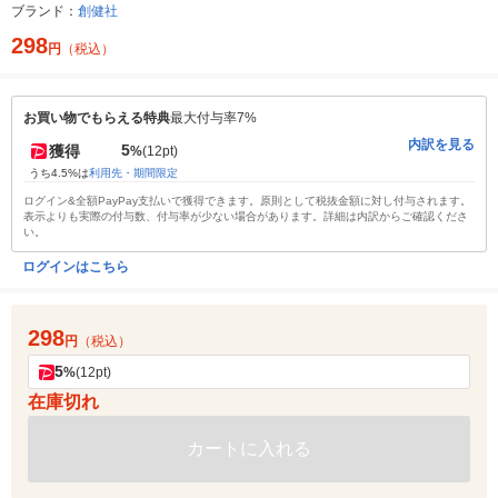
ブランド：
創健社
298
円
（税込）
お買い物でもらえる特典
最大付与率7%
内訳を見る
5
獲得
%
(12pt)
うち4.5%は
利用先・期間限定
ログイン&全額PayPay支払いで獲得できます。原則として税抜金額に対し付与されます。
表示よりも実際の付与数、付与率が少ない場合があります。詳細は内訳からご確認くださ
い。
ログインはこちら
298
円
（税込）
5
%
(12pt)
在庫切れ
カートに入れる