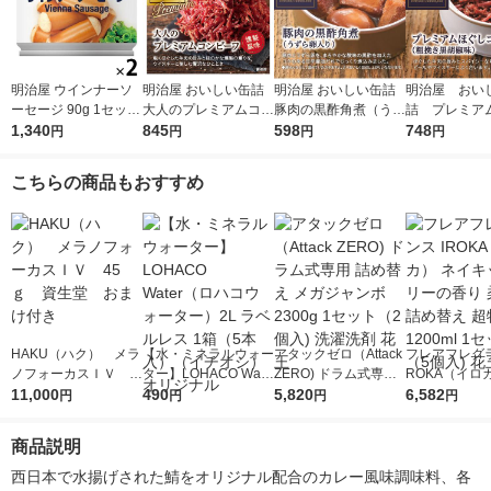
明治屋 ウインナーソ
明治屋 おいしい缶詰
明治屋 おいしい缶詰
明治屋 おい
ーセージ 90g 1セット
大人のプレミアムコン
豚肉の黒酢角煮（うず
詰 プレミア
（1個×2）缶詰
1,340
ビーフ 燻製風味 1個
845
ら卵入り） 1個
598
コンビーフ 
748
円
円
円
円
こちらの商品もおすすめ
HAKU（ハク） メラ
【水・ミネラルウォー
アタックゼロ（Attack
フレアフレグラ
ノフォーカスＩＶ 4
ター】LOHACO Wate
ZERO) ドラム式専用
ROKA（イロ
5ｇ 資生堂 おまけ
11,000
r（ロハコウォータ
490
詰め替え メガジャン
5,820
イキッドリリ
6,582
円
円
円
円
付き
ー）2L ラベルレス 1
ボ 2300g 1セット（2
柔軟剤 詰め替
箱（5本入）（イチオ
個入) 洗濯洗剤 花王
大 1200ml 
商品説明
シ） オリジナル
（5個入) 花王
西日本で水揚げされた鯖をオリジナル配合のカレー風味調味料、各