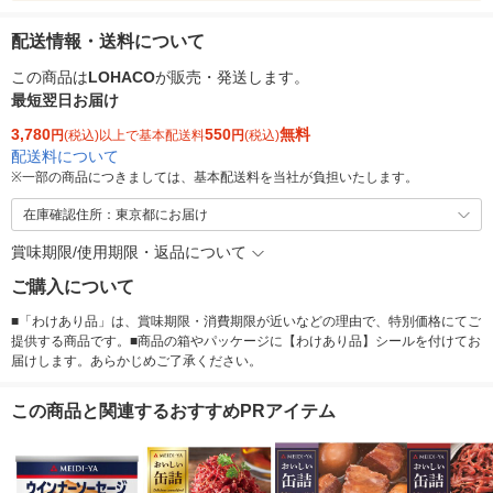
配送情報・送料について
この商品は
LOHACO
が販売・発送します。
最短翌日お届け
3,780
550
無料
円
(税込)以上で基本配送料
円
(税込)
配送料について
※
一部の商品につきましては、基本配送料を当社が負担いたします。
在庫確認住所：東京都にお届け
賞味期限/使用期限・返品について
ご購入について
■「わけあり品」は、賞味期限・消費期限が近いなどの理由で、特別価格にてご
提供する商品です。■商品の箱やパッケージに【わけあり品】シールを付けてお
届けします。あらかじめご了承ください。
この商品と関連するおすすめPRアイテム