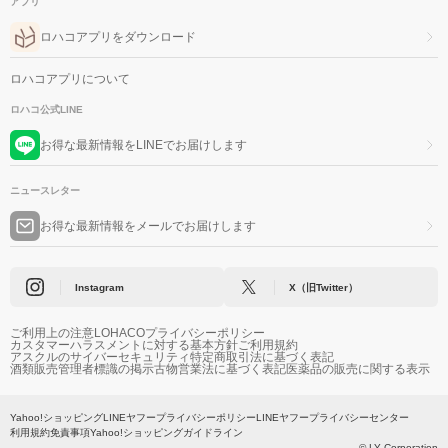
アプリ
ロハコアプリをダウンロード
ロハコアプリについて
ロハコ公式LINE
お得な最新情報をLINEでお届けします
ニュースレター
お得な最新情報をメールでお届けします
Instagram
X（旧Twitter）
ご利用上の注意
LOHACOプライバシーポリシー
カスタマーハラスメントに対する基本方針
ご利用規約
アスクルのサイバーセキュリティ
特定商取引法に基づく表記
酒類販売管理者標識の掲示
古物営業法に基づく表記
医薬品の販売に関する表示
Yahoo!ショッピング
LINEヤフープライバシーポリシー
LINEヤフープライバシーセンター
利用規約
免責事項
Yahoo!ショッピングガイドライン
© LY Corporation