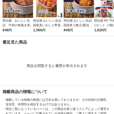
明治屋 おいしい缶
明治屋 おいしい缶詰
明治屋 おいしい缶詰
明治屋 MY 
詰 牛肉の粗挽き黒胡
国産真いわしと野菜の
国産炙り帆立(醤油味)
1セット（3個
椒味 1缶
648
トマト煮 1セット（3
1,566
425529 1缶
848
1,620
円
円
円
円
缶）
最近見た商品
商品を閲覧すると履歴が表示されます
掲載商品の情報について
・
掲載している情報の精度には万全を期しておりますが、その内容の正確性、
安全性、有用性を保証するものではありません。
・
現在ご覧になっているページは、この商品を取り扱うストアによって運営さ
れています。ページに記載されている内容や商品、ご購入に関するご質問