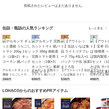
投稿されたレビューはまだありません。
缶詰・瓶詰の人気ランキング
もっと見る
1
2
3
4
デルモンテ ギュッと
デルモンテ 完熟カッ
【アウトレット】缶詰
【アウトレッ
濃縮 うらごしトマト
トトマト 紙パック 38
いなば食品 ライトツ
日本のさば 味
200g 1セット（1個×
266
8g 南欧産完熟トマト
690
ナフレーク 70g 4缶入
538
国内さば国内製
498
円
円
円
円
2）キッコーマン 紙パ
使用 1セット（1個×
×1パック ツナ缶 油漬
90g 1セット
ック
3）キッコーマン 素材
まぐろ缶
2） さば缶 サ
LOHACOからのおすすめPRアイテム
缶詰 トマト
缶 魚介缶詰 素