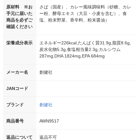
原材料 ※お
さば（国産）、カレー風味調味料（砂糖、カレ
手元に届いた
ー粉、酵母エキス（大豆・小麦を含む）、食
商品を必ずご
塩、粉末野菜、香辛料、粉末醤油）
確認ください
栄養成分表示
エネルギー226kcal,たんぱく質31.9g,脂質8.6g,
炭水化物5.3g,食塩相当量2.3g,カルシウム
287mg,DHA 1824mg,EPA 684mg
メーカー名
創健社
JANコード
ブランド
創健社
商品番号
AWN9517
返品について
返品不可