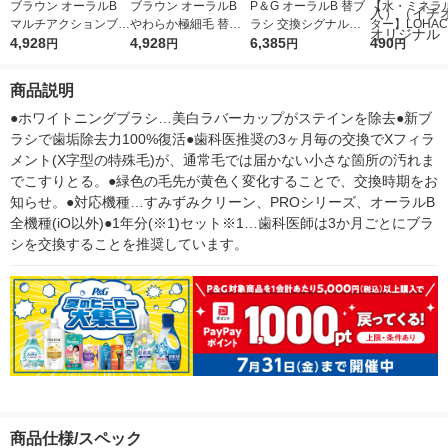
ブラウン オーラルB
ブラウン オーラルB
P＆G オーラルB 替ブ
【水・ミネラ
マルチアクションブラ
やわらか極細毛 替え
ラシ 交換シグナル付
ター】LOHACO
シ交換 シグナル付 4
4,928
ブラシ4本入 P＆G ジ
4,928
マルチアクション EB
6,385
r（ロハコウォ
490
円
円
円
円
本入 P＆G ジレット
レット
50RBー8EL EB50RB-
ー）2L ラベル
8 EL 1個
箱（5本入）
商品説明
シ） オリジナ
●ホワイトニングブラシ…美白ラバーカップがステインを除去●新ブ
ラシで歯垢除去力100%復活●歯科医推奨の3ヶ月毎の交換でXフィラ
メント(X字型の特殊毛)が、通常毛では届かない小さな箇所の汚れま
でこすりとる。●緑色の毛先が黄色く変化することで、交換時期をお
知らせ。●対応機種…すみずみクリーン、PROシリーズ、オーラルB
全機種(iO以外)●1年分(※1)セット※1…歯科医師は3か月ごとにブラ
シを交換することを推奨しています。
商品仕様/スペック