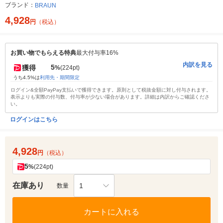
ブランド：
BRAUN
4,928
円
（税込）
お買い物でもらえる特典
最大付与率16%
内訳を見る
5
獲得
%
(224pt)
うち4.5%は
利用先・期間限定
ログイン&全額PayPay支払いで獲得できます。原則として税抜金額に対し付与されます。
表示よりも実際の付与数、付与率が少ない場合があります。詳細は内訳からご確認くださ
い。
ログインはこちら
4,928
円
（税込）
5
%
(224pt)
在庫あり
1
数量
カートに入れる