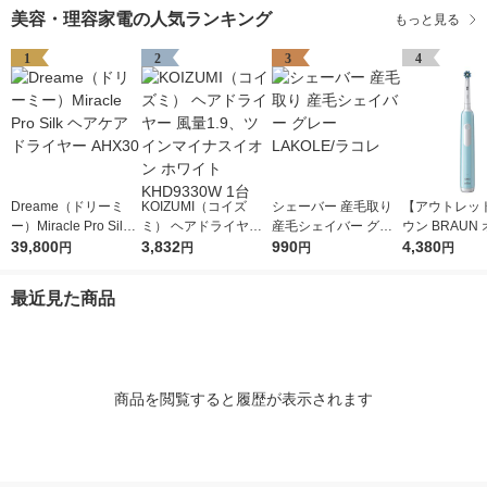
美容・理容家電の人気ランキング
もっと見る
1
2
3
4
Dreame（ドリーミ
KOIZUMI（コイズ
シェーバー 産毛取り
【アウトレッ
ー）Miracle Pro Silk
ミ） ヘアドライヤー
産毛シェイバー グレ
ウン BRAUN
ヘアケアドライヤー A
39,800
風量1.9、ツインマイ
3,832
ー LAKOLE/ラコレ
990
ルB 電動歯ブラ
4,380
円
円
円
円
HX30
ナスイオン ホワイト
O1 カリビアン 
KHD9330W 1台
133CB P＆G
最近見た商品
商品を閲覧すると履歴が表示されます