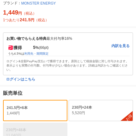
ブランド：
MONSTER ENERGY
1,449
円
（税込）
241.5
1つあたり
円
（税込）
お買い物でもらえる特典
最大付与率16%
内訳を見る
5
獲得
%
(66pt)
うち4.5%は
利用先・期間限定
ログイン&全額PayPay支払いで獲得できます。原則として税抜金額に対し付与されます。
表示よりも実際の付与数、付与率が少ない場合があります。詳細は内訳からご確認くださ
い。
ログインはこちら
販売単位
230円×24本
241.5円×6本
5,520円
1,449円
お得
230円×48本
11,040円