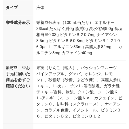
タイプ
液体
栄養成分表示
栄養成分表示（100mL当たり） エネルギー
36kcal たんぱく質0g 脂質0g 炭水化物9.0g 食塩
相当量0.03g ビタミンＢ２0.7mg ナイアシン
8.5mg ビタミンＢ６0.8mg ビタミンＢ１２1.0-
6.0μg Ｌ-アルギニン53mg 高麗人参82mg Ｌ-カ
ルニチン3mg カフェイン40mg
原材料 ※お
果実（りんご（輸入）、パッションフルーツ、
手元に届いた
パインアップル、グァバ、オレンジ、レモ
商品を必ずご
ン）、砂糖類（砂糖、ぶどう糖）、高麗人参根
確認ください
エキス、Ｌ-カルニチンＬ-酒石酸塩、ガラナ種
子エキス/香料、炭酸、クエン酸、クエン酸Ｋ、
Ｌ-アルギニン、クエン酸Ｎａ、カフェイン、ビ
タミンＣ、甘味料（スクラロース）、ナイアシ
ン、カラメル色素、イノシトール、ビタミンＢ
６、ビタミンＢ２、ビタミンＢ１２