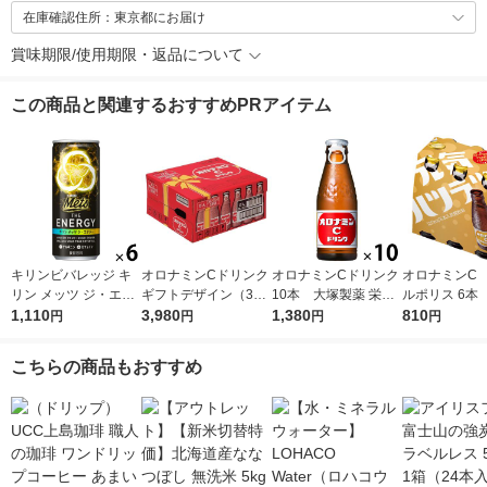
在庫確認住所：東京都にお届け
賞味期限/使用期限・返品について
この商品と関連するおすすめPRアイテム
キリンビバレッジ キ
オロナミンCドリンク
オロナミンCドリンク
オロナミンC
リン メッツ ジ・エナ
ギフトデザイン（30
10本 大塚製薬 栄養
ルポリス 6本
ジー 250ml 1セット
1,110
本入）1箱 大塚製薬
3,980
ドリンク（イチオシ）
1,380
薬 栄養ドリ
810
円
円
円
円
（6缶）
こちらの商品もおすすめ