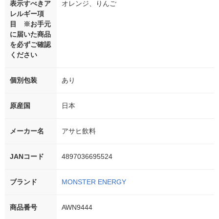
表示すべきア
オレンジ、りんご
レルギー項
目 ※お手元
に届いた商品
を必ずご確認
ください
個別包装
あり
原産国
日本
メーカー名
アサヒ飲料
JANコード
4897036695524
ブランド
MONSTER ENERGY
商品番号
AWN9444