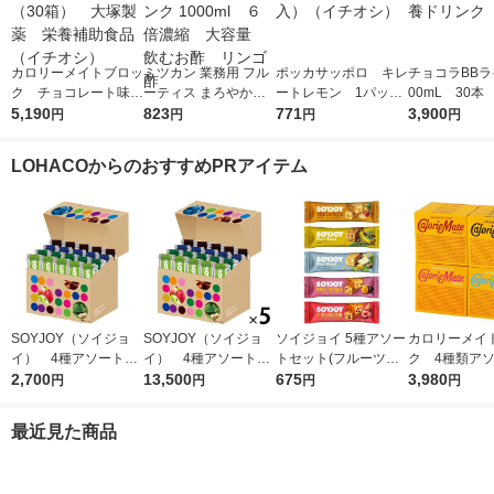
カロリーメイトブロッ
ミツカン 業務用 フル
ポッカサッポロ キレ
チョコラBBラ
ク チョコレート味
ーティス まろやかり
ートレモン 1パック
00mL 30本
1セット（30箱） 大
5,190
んご酢ドリンク 1000
823
（6本入）（イチオ
771
イ 栄養ドリ
3,900
円
円
円
円
塚製薬 栄養補助食品
ml ６倍濃縮 大容
シ）
（イチオシ）
量 飲むお酢 リンゴ
LOHACOからのおすすめPRアイテム
酢
SOYJOY（ソイジョ
SOYJOY（ソイジョ
ソイジョイ 5種アソー
カロリーメイ
イ） 4種アソートセ
イ） 4種アソート
トセット(フルーツ＆
ク 4種類ア
ット 1箱（20本入）
2,700
1セット（1箱（20本
13,500
ベイクドチーズ・バナ
675
（チーズ・チ
3,980
円
円
円
円
大塚製薬
入）×5） 大塚製薬
ナ・ホワイトチョコ＆
ープル・バニラ
レモン・サツマイモ・
箱） 20 箱
最近見た商品
イチジク＆レーズン
薬 栄養補助食
各1本)