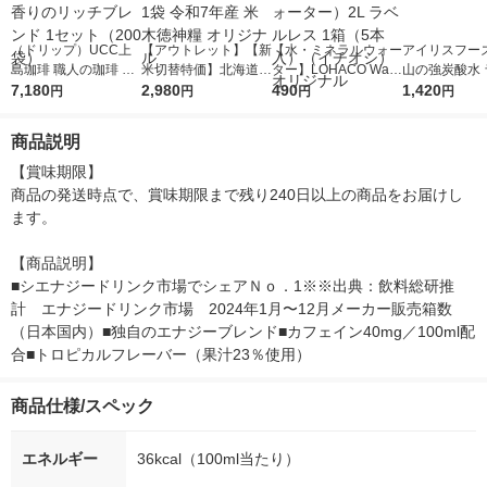
（ドリップ）UCC上
【アウトレット】【新
【水・ミネラルウォー
アイリスフーズ
島珈琲 職人の珈琲 ワ
米切替特価】北海道産
ター】LOHACO Wate
山の強炭酸水 
ンドリップコーヒー
7,180
ななつぼし 無洗米 5k
2,980
r（ロハコウォータ
490
レス 500ml 1
1,420
円
円
円
円
あまい香りのリッチブ
g 1袋 令和7年産 米 木
ー）2L ラベルレス 1
本入）
レンド 1セット（200
徳神糧 オリジナル
箱（5本入）（イチオ
商品説明
袋）
シ） オリジナル
【賞味期限】

商品の発送時点で、賞味期限まで残り240日以上の商品をお届けし
ます。

【商品説明】

■シエナジードリンク市場でシェアＮｏ．1※※出典：飲料総研推
計　エナジードリンク市場　2024年1月〜12月メーカー販売箱数
（日本国内）■独自のエナジーブレンド■カフェイン40mg／100ml配
合■トロピカルフレーバー（果汁23％使用）
商品仕様/スペック
エネルギー
36kcal（100ml当たり）