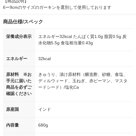
【商品説明】

6ー9cmのサイズのガーキンを選別して使用しております
商品仕様/スペック
栄養成分表示
エネルギー32kcal たんぱく質1.0g 脂質0.5g 炭
水化物5.5g 食塩相当量0.43g
エネルギー
32kcal
原材料 ※お
きゅうり、漬け原材料（醸造酢、砂糖、食塩、
手元に届いた
ディルウィード、玉ねぎ、赤ピーマン、マスタ
商品を必ずご
ードシード）/塩化Ca
確認ください
原産国
インド
内容量
680g