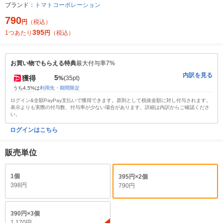
ブランド：
トマトコーポレーション
790
円
（税込）
395
1つあたり
円
（税込）
お買い物でもらえる特典
最大付与率7%
内訳を見る
5
獲得
%
(35pt)
うち4.5%は
利用先・期間限定
ログイン&全額PayPay支払いで獲得できます。原則として税抜金額に対し付与されます。
表示よりも実際の付与数、付与率が少ない場合があります。詳細は内訳からご確認くださ
い。
ログインはこちら
販売単位
1個
395円×2個
398円
790円
390円×3個
1,170円