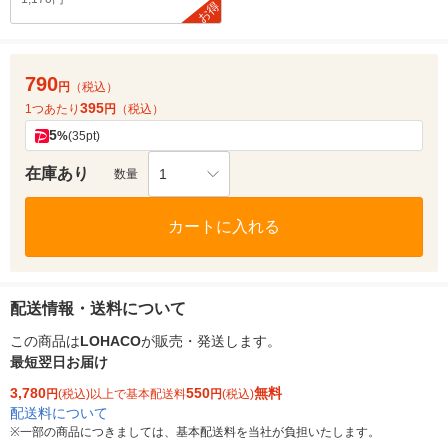
お得
790
円
（税込）
395
1つあたり
円
（税込）
5
%
(35pt)
在庫あり
1
数量
カートに入れる
配送情報・送料について
この商品は
LOHACO
が販売・発送します。
最短翌日お届け
3,780
550
無料
円
(税込)以上で基本配送料
円
(税込)
配送料について
※
一部の商品につきましては、基本配送料を当社が負担いたします。