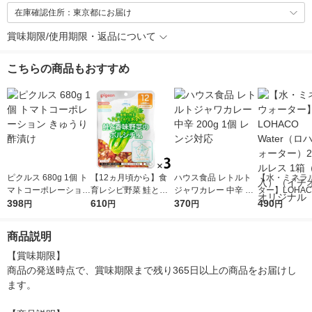
在庫確認住所：東京都にお届け
賞味期限/使用期限・返品について
こちらの商品もおすすめ
ピクルス 680g 1個 ト
【12ヵ月頃から】食
ハウス食品 レトルト
【水・ミネラ
マトコーポレーション
育レシピ野菜 鮭と香
ジャワカレー 中辛 20
ター】LOHACO
きゅうり酢漬け
398
味野菜のボルシチ風 1
610
0g 1個 レンジ対応
370
r（ロハコウォ
490
円
円
円
円
00g 3個 ピジョン 離
ー）2L ラベル
乳食 ベビーフード
箱（5本入）
商品説明
シ） オリジナ
【賞味期限】

商品の発送時点で、賞味期限まで残り365日以上の商品をお届けし
ます。
