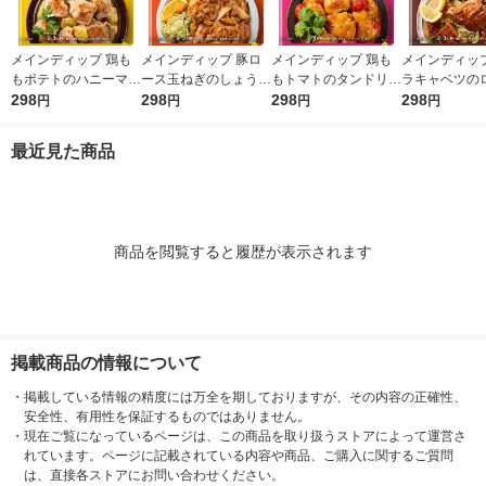
メインディップ 鶏も
メインディップ 豚ロ
メインディップ 鶏も
メインディップ
もポテトのハニーマス
ース玉ねぎのしょうが
もトマトのタンドリー
ラキャベツの
タード 1個（2〜3人
298
焼き 1個（2〜3人前）
298
1個（2〜3人前） (冷
298
ガーリック炒め
298
円
円
円
円
前） (冷凍ストックし
(冷凍ストックしてお
凍ストックしてお肉に
（2〜3人前）
てお肉にしみ込む調味
肉にしみ込む調味料)
しみ込む調味料) 時短
トックしてお
最近見た商品
料) 時短 大塚食品
時短 大塚食品
大塚食品
込む調味料 時
塚食品
商品を閲覧すると履歴が表示されます
掲載商品の情報について
・
掲載している情報の精度には万全を期しておりますが、その内容の正確性、
安全性、有用性を保証するものではありません。
・
現在ご覧になっているページは、この商品を取り扱うストアによって運営さ
れています。ページに記載されている内容や商品、ご購入に関するご質問
は、直接各ストアにお問い合わせください。