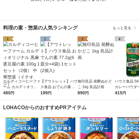
料理の素・惣菜の人気ランキング
もっと見る
1
2
3
4
カルディコーヒーファ
【アウトレット】ハウ
無印良品 発酵ぬかど
ハウス食品 56
ーム カルディオリジ
ス食品 おでんの素 77.
こ 1kg 良品計画
カレーパウダー
ナル 黒麻婆豆腐の素
480
2g(6皿分×4袋) 1セッ
199
890
ワカレー味 1
415
円
円
円
円
100g 1セット（2個）
ト(2個入)
弁当、ポテト
中華惣菜（イチオシ）
お肉】ハウス
LOHACOからのおすすめPRアイテム