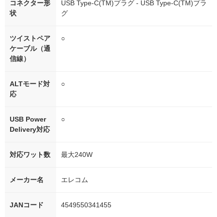
コネクター形
USB Type-C(TM)プラグ - USB Type-C(TM)プラ
状
グ
ツイストペア
○
ケーブル（通
信線）
ALTモード対
○
応
USB Power
○
Delivery対応
対応ワット数
最大240W
メーカー名
エレコム
JANコード
4549550341455