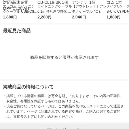
エレコム ライトニン
ライトニングケーブル
【アウトレット】アン
タイプCケーブル
グケーブル USB(C)[オ
0.1m 持ち運び特化 U
テナケーブル 4C (ス
B-C to C) P
ス]-Lightning[オス] 2m
1,880
SB（C）[オス] - Light
2,280
トレート形-Ｌ形) 黒 4
2,040
W 高耐久 30c
1,880
円
円
円
円
ホワイト USB PD対
ning[オス] CB-CL16-B
JW8SLSB(B) DXアン
A-CCS03PN
応/高速充電 MPA-CL2
K 1個
テナ 1個
コム 1本
最近見た商品
0WH
商品を閲覧すると履歴が表示されます
掲載商品の情報について
・
掲載している情報の精度には万全を期しておりますが、その内容の正確性、
安全性、有用性を保証するものではありません。
・
現在ご覧になっているページは、この商品を取り扱うストアによって運営さ
れています。ページに記載されている内容や商品、ご購入に関するご質問
は、直接各ストアにお問い合わせください。