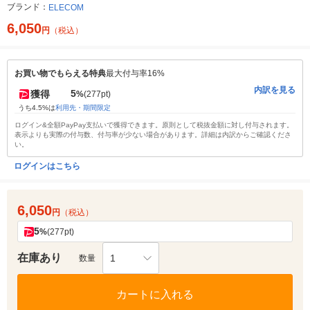
ブランド：
ELECOM
6,050
円
（税込）
お買い物でもらえる特典
最大付与率16%
内訳を見る
5
獲得
%
(277pt)
うち4.5%は
利用先・期間限定
ログイン&全額PayPay支払いで獲得できます。原則として税抜金額に対し付与されます。
表示よりも実際の付与数、付与率が少ない場合があります。詳細は内訳からご確認くださ
い。
ログインはこちら
6,050
円
（税込）
5
%
(277pt)
在庫あり
1
数量
カートに入れる