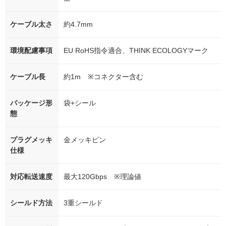
ケーブル太さ
約4.7mm
環境配慮事項
EU RoHS指令適合、THINK ECOLOGYマーク
ケーブル長
約1m ※コネクター含む
パッケージ形
袋+シール
態
プラグメッキ
金メッキピン
仕様
対応転送速度
最大120Gbps ※理論値
シールド方法
3重シールド