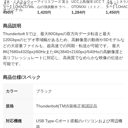
【水・ミネラルウォー
アイリスフーズ 富士
UCC上島珈琲 UCC T
【水・ミネラ
ター】LOHACO Wate
山の強炭酸水 ラベル
OTONOU（トトノ
ター】LOHACO
r（ロハコウォータ
490
レス 500ml 1箱（24
1,420
ウ） by BLACK無糖 5
1,284
r 410ml 1箱
1,450
円
円
円
円
ー）2L ラベルレス 1
本入）
00ml 1セット（6本）
入）ラベルレ
箱（5本入）（イチオ
オシ） オリジ
商品説明
シ） オリジナル
Thunderbolt 5では、最大80Gbpsの双方向データ転送と最大
120Gbpsのビデオ帯域幅があるため、高解像度の動画や3Dモデルな
どの大容量ファイルも、超高速での同期・転送が可能です。 最大
8K(7680x4320px)/60Hzまた4K(3840×2160px)/540Hzの高解像度と
高リフレッシュレートに対応し、高画質でなめらかな映像の伝送が
可能です。
商品仕様/スペック
カラー
ブラック
規格
Thunderbolt(TM)5規格正規認証品
対応機種
USB Type-Cポート搭載のパソコンおよび周辺機
器