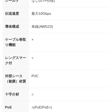
シールド
なし(UTP仕様)
伝送速度
最大10Gbps
導体構成
単線(AWG23)
ケーブル巻取
×
り機能
レングスマー
○
ク付
外部シース
PVC
（被膜）材質
十字介材
○
PoE
○(PoE/PoE+)