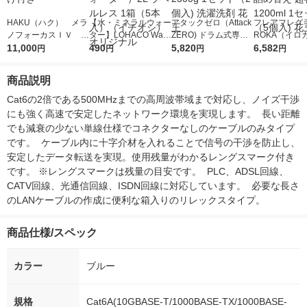
HAKU（ハク） メラ
【水・ミネラルウォー
アタックゼロ（Attack
フレアフレグラ
ノフォーカスＩＶ 4
ター】LOHACO Wate
ZERO) ドラム式専用
ROKA（イロ
5ｇ 資生堂 おまけ
11,000
r（ロハコウォータ
490
詰め替え メガジャン
5,820
イキッドリリ
6,582
円
円
円
円
付き
ー）2L ラベルレス 1
ボ 2300g 1セット（2
柔軟剤 詰め替
箱（5本入）（イチオ
個入) 洗濯洗剤 花王
大 1200ml 
商品説明
シ） オリジナル
（5個入) 花王
Cat6の2倍である500MHzまでの高周波帯域まで対応し、ノイズ干渉
にも強く高速で安定したネットワーク環境を実現します。  長い距離
でも減衰の少ない単線仕様でコネクターなしのケーブルのみタイプ
です。  ケーブル内に十字介材を入れることで信号の干渉を防止し、
安定したデータ転送を実現。使用残量がわかるレングスマーク付き
です。 ※レングスマークは残量の目安です。  PLC、ADSL回線、
CATV回線、光通信回線、ISDN回線に対応しています。  必要な長さ
のLANケーブルの作成に便利な箱入りのリレックスタイプ。
商品仕様/スペック
カラー
ブルー
規格
Cat6A(10GBASE-T/1000BASE-TX/1000BASE-