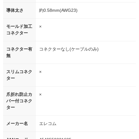
導体太さ
約0.58mm(AWG23)
モールド加工
×
コネクター
コネクター有
コネクターなし(ケーブルのみ)
無
スリムコネク
×
ター
爪折れ防止カ
×
バー付コネク
ター
メーカー名
エレコム