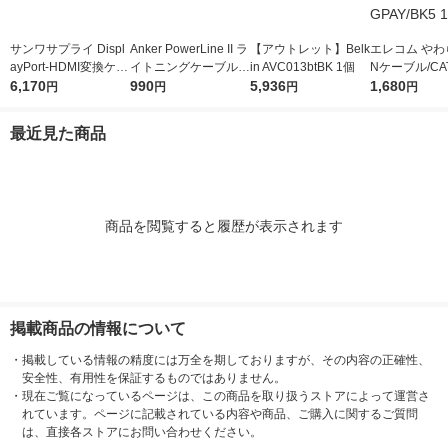
サンワサプライ Displ
Anker PowerLine II ラ
【アウトレット】Belk
エレコム やわ
ayPort-HDMI変換ケー
イトニングケーブル
in AVC013btBK 1個
Nケーブル/CAT
ブル 3m KC-DPHDA3
6,170
0.3m
990
5,936
m/ブラック LD
1,680
円
円
円
円
0 1本
BK5 1個
最近見た商品
商品を閲覧すると履歴が表示されます
掲載商品の情報について
・
掲載している情報の精度には万全を期しておりますが、その内容の正確性、
安全性、有用性を保証するものではありません。
・
現在ご覧になっているページは、この商品を取り扱うストアによって運営さ
れています。ページに記載されている内容や商品、ご購入に関するご質問
は、直接各ストアにお問い合わせください。