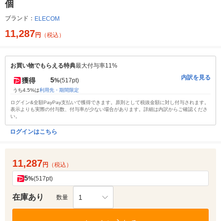
個
ブランド：
ELECOM
11,287
円
（税込）
お買い物でもらえる特典
最大付与率11%
内訳を見る
5
獲得
%
(517pt)
うち4.5%は
利用先・期間限定
ログイン&全額PayPay支払いで獲得できます。原則として税抜金額に対し付与されます。
表示よりも実際の付与数、付与率が少ない場合があります。詳細は内訳からご確認くださ
い。
ログインはこちら
11,287
円
（税込）
5
%
(517pt)
在庫あり
1
数量