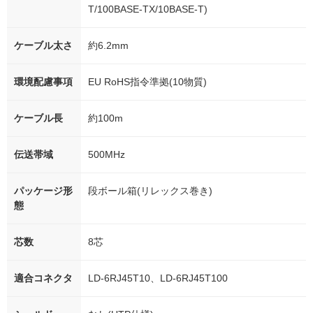
T/100BASE-TX/10BASE-T)
ケーブル太さ
約6.2mm
環境配慮事項
EU RoHS指令準拠(10物質)
ケーブル長
約100m
伝送帯域
500MHz
パッケージ形
段ボール箱(リレックス巻き)
態
芯数
8芯
適合コネクタ
LD-6RJ45T10、LD-6RJ45T100