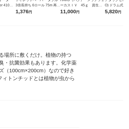
r 410ml
3倍長持ち 6ロール 75m 再生
ーカスＩＶ 45ｇ 資生
O) ドラム式専
ベルレス
紙配合 スコッティフラワー
堂 おまけ付き
ガジャンボ 230
1,376
11,000
5,820
円
円
円
リジナル
パック 1セット（2パック12
（2個入) 洗濯
ロール入）花の香り
る場所に敷くだけ。植物の持つ
臭・抗菌効果もあります。化学薬
00cm×200cm）なので好き
フィトンチッドとは植物が虫から