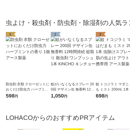
虫よけ・殺虫剤・防虫剤・除湿剤の人気ラ
1
2
3
防虫剤 衣類 クローゼットに
蚊がいなくなるスプレー 20
蚊 トコジラミ マダニ
おくだけ防虫力 ハーブミン
0回 デザイン缶 無香料 12時
も ミスト 200mL 1
トの香り 1個 アース製薬
間持続 蚊取り 殺虫剤 ワンプ
スプレー お肌の虫よけ
598
1,050
698
円
円
円
ッシュ 1本 KINCHO キンチ
トドア 携帯用 アース
ョー
LOHACOからのおすすめPRアイテム