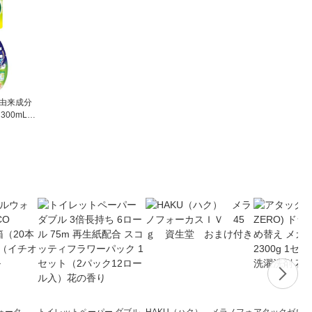
然由来成分
300mL
1本 KIN
ォータ
トイレットペーパー ダブル
HAKU（ハク） メラノフォ
アタックゼロ（At