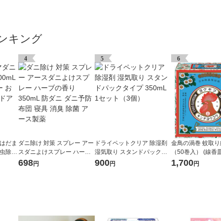
ンキング
4
5
6
 はだま
ダニ除け 対策 スプレー アー
ドライペットクリア 除湿剤
金鳥の渦巻 蚊取り
本 虫除け
スダニよけスプレー ハーブ
湿気取り スタンドパックタ
（50巻入） (線香
 アウ
の香り 350mL 防ダニ ダニ予
イプ 350mL 1セット（3個）
香立1個入) 約7時
698
900
1,700
円
円
円
製薬
防 布団 寝具 消臭 除菌 アー
駆除剤 KINCHO
ス製薬