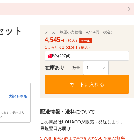
セット
メーカー希望小売価格：
4,554円（税込）
4,545
円
（税込）
セール
1,515
1つあたり
円
（税込）
5
%
(207pt)
在庫あり
1
数量
カートに入れる
内訳を見る
配送情報・送料について
されます。表示より
い。
この商品は
LOHACO
が販売・発送します。
最短翌日お届け
3,780
550
無料
円
(税込)以上で基本配送料
円
(税込)