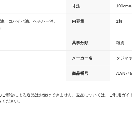
寸法
100cm×
バ油、コパイバ油、ベチバー油、
内容量
1枚
カ
薬事分類
雑貨
メーカー名
タジマ
商品番号
AWN745
のご都合による返品はお受けできません。返品については、ご利用ガイ
みください。