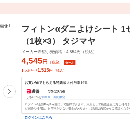
フィトンαダニよけシート 1
（1枚×3） タジマヤ
メーカー希望小売価格：
4,554円（税込）
4,545
円
（税込）
セール
1,515
1つあたり
円
（税込）
お買い物でもらえる特典
最大付与率16%
5
獲得
%
(207pt)
うち4.5%は
利用先・期間限定
ログイン&全額PayPay支払いで獲得できます。原則として税抜金額に対し付与
も実際の付与数、付与率が少ない場合があります。詳細は内訳からご確認くださ
ログインはこちら