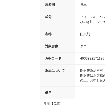
原産国
日本
成分
フィトンα、ヒ
ひのき油、シリ
名称
防虫剤
対象害虫
ダニ
JANコード
4938922171125
返品について
開封後返品不可
開封後はお客様
の上、お申し込
備考
ご注意【免責】