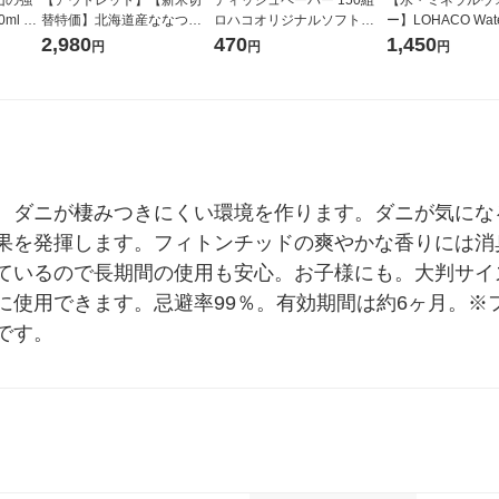
ml 1
替特価】北海道産ななつぼ
ロハコオリジナルソフトパ
ー】LOHACO Wate
し 無洗米 5kg 1袋 令和7年産
ックティッシュ フィオナ オ
1箱（20本入）ラ
2,980
470
1,450
円
円
円
米 木徳神糧 オリジナル
リジナル 1セット（10個：
（イチオシ） オ
5個入×2パック） オリジナ
ル
、ダニが棲みつきにくい環境を作ります。ダニが気にな
果を発揮します。フィトンチッドの爽やかな香りには消
いるので長期間の使用も安心。お子様にも。大判サイズ（1
に使用できます。忌避率99％。有効期間は約6ヶ月。※
です。