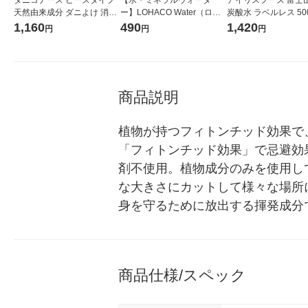
天然由来成分 ダニよけ 消臭
ー】LOHACO Water（ロハ
炭酸水 ラベルレス 500
60日 無臭 1セット（2個） K
コウォーター）2L ラベルレ
箱（24本入）
1,160
490
1,420
円
円
円
INCHO キンチョー
ス 1箱（5本入）（イチオ
シ） オリジナル
商品説明
植物が持つフィトンチッド効果で
「フィトンチッド効果」で忌避効
剤不使用。植物成分のみを使用して
な大きさにカットして様々な場所
身を守るために放出する揮発成分
商品仕様/スペック