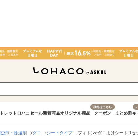
獲得はこちら
レ
トレット
ロハコセール
新着商品
オリジナル商品
クーポン
まとめ割
キ
防虫剤・除湿剤
ダニ
シートタイプ
フィトンαダニよけシート 1セ