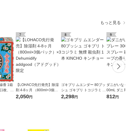
もっと見る
7
8
9
線香 1箱
【LOHACO先行発売】除湿
ゴキブリ ムエンダー 80プッ
ダニがいなくな
皿1枚、線
剤 4-8ヶ月 （800ml×3個パ
シュ ゴキブリ トコジラミ 無
00mL ダニ 駆
間有効 蚊
ック）×3 Dehumidify addgo
煙 殺虫剤 1本 KINCHO キン
虫剤 対策 ソー
2,050
2,298
812
円
円
円
 キンチョー
od（アドグッド） 限定
チョー
KINCHO キン