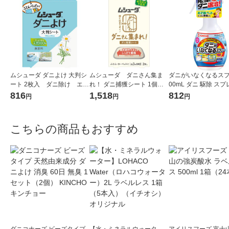
ムシューダ ダニよけ 大判シ
ムシューダ ダニさん集ま
ダニがいなくなるスプ
ート 2枚入 ダニ除け エス
れ！ ダニ捕獲シート 1個（2
00mL ダニ 駆除 スプ
テー
枚入） エステー
虫剤 対策 ソープの香
816
1,518
812
円
円
円
KINCHO キンチョー
こちらの商品もおすすめ
ダニコナーズ ビーズタイプ
【水・ミネラルウォータ
アイリスフーズ 富士