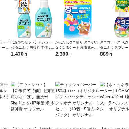
レー 3
【お得なセット】ムシュー
かんたんダニ捕り ダニがい
ダニコナーズ 天
レー 殺
ダ ダニよけ 無香料 本体 220
なくなるシート 殺虫成分不
ダニよけ スプレー 
り 1本
ml 1個 + つけかえ用 220ml 1
使用 1箱（6枚入） KINCHO
（殺虫成分不使用） 
1,470
2,380
889
円
円
円
個 ダニ除け エステー
キンチョー
CHO キンチョー
山の強
【アウトレット】【新米切
ティッシュペーパー 150組
【水・ミネラルウ