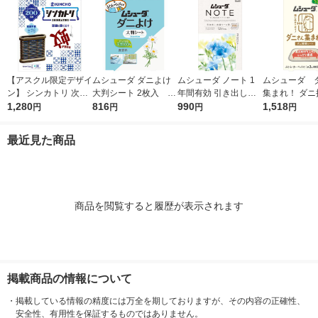
【アスクル限定デザイ
ムシューダ ダニよけ
ムシューダ ノート 1
ムシューダ 
ン】 シンカトリ 次世
大判シート 2枚入 ダ
年間有効 引き出し・
集まれ！ ダニ
代型 屋内蚊取り 電源
1,280
ニ除け エステー
816
衣装ケース用 フリー
990
ート 1個（2枚
1,518
円
円
円
円
不要 ブラウン容器 20
ジア 1箱（24個入）
ステー
0日 無臭 蚊 駆除 玄関
エステー
最近見た商品
KINCHO キンチョー 1
セット 限定
商品を閲覧すると履歴が表示されます
掲載商品の情報について
・
掲載している情報の精度には万全を期しておりますが、その内容の正確性、
安全性、有用性を保証するものではありません。