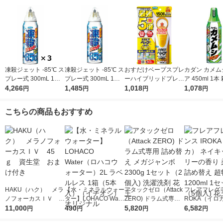
凍殺ジェット -85℃ ス
凍殺ジェット -85℃ ス
おすだけベープスプレ
カダン カメム
プレー式 300mL 1セ
プレー式 300mL 1本
ーハイブリッドプレミ
ア 450ml 1
ット（3本） 殺虫剤
4,266
殺虫剤 フマキラー
1,485
アム 150回分 不快害
1,018
フマキラー
1,078
円
円
円
円
フマキラー
虫用 フマキラー株式
会社
こちらの商品もおすすめ
HAKU（ハク） メラ
【水・ミネラルウォー
アタックゼロ（Attack
フレアフレグラ
ノフォーカスＩＶ 4
ター】LOHACO Wate
ZERO) ドラム式専用
ROKA（イロ
5ｇ 資生堂 おまけ
11,000
r（ロハコウォータ
490
詰め替え メガジャン
5,820
イキッドリリ
6,582
円
円
円
円
付き
ー）2L ラベルレス 1
ボ 2300g 1セット（2
柔軟剤 詰め替