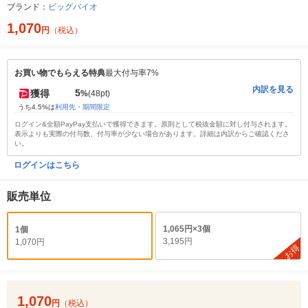
ブランド：
ビッグバイオ
1,070
円
（税込）
お買い物でもらえる特典
最大付与率7%
内訳を見る
5
獲得
%
(48pt)
うち4.5%は
利用先・期間限定
ログイン&全額PayPay支払いで獲得できます。原則として税抜金額に対し付与されます。
表示よりも実際の付与数、付与率が少ない場合があります。詳細は内訳からご確認くださ
い。
ログインはこちら
販売単位
1,065円×3個
1個
3,195円
1,070円
お得
1,070
円
（税込）