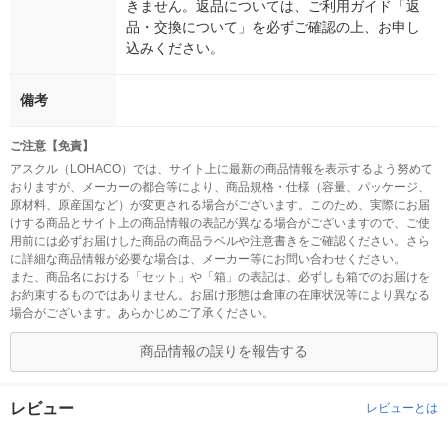
きません。返品については、ご利用ガイド「返
品・交換について」を必ずご確認の上、お申し
込みください。
備考
ご注意【免責】
アスクル（LOHACO）では、サイト上に最新の商品情報を表示するよう努めて
おりますが、メーカーの都合等により、商品規格・仕様（容量、パッケージ、
原材料、原産国など）が変更される場合がございます。このため、実際にお届
けする商品とサイト上の商品情報の表記が異なる場合がございますので、ご使
用前には必ずお届けした商品の商品ラベルや注意書きをご確認ください。さら
に詳細な商品情報が必要な場合は、メーカー等にお問い合わせください。
また、商品名における「セット」や「箱」の表記は、必ずしも箱でのお届けを
お約束するものではありません。お届け形態は倉庫の在庫状況等により異なる
場合がございます。あらかじめご了承ください。
商品情報の誤りを報告する
レビュー
レビューとは