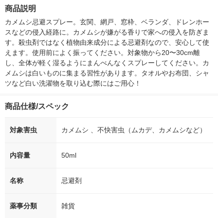
箱（5本入）（イチオ
個入) 洗濯洗剤 花王
大 1200ml 
商品説明
シ） オリジナル
（5個入) 花王
カメムシ忌避スプレー。玄関、網戸、窓枠、ベランダ、ドレンホー
スなどの侵入経路に。カメムシが嫌がる香りで家への侵入を防ぎま
す。殺虫剤ではなく植物由来成分による忌避剤なので、安心して使
えます。使用前によく振ってください。対象物から20〜30cm離
し、全体が軽く湿るようにまんべんなくスプレーしてください。カ
メムシは白いものに集まる習性があります。タオルやお布団、シャ
ツなど白い洗濯物を取り込む際にはご用心！
商品仕様/スペック
対象害虫
カメムシ 、不快害虫（ムカデ、カメムシなど）
内容量
50ml
名称
忌避剤
薬事分類
雑貨