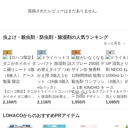
投稿されたレビューはまだありません。
虫よけ・殺虫剤・防虫剤・除湿剤の人気ランキング
もっと見る
1
2
3
4
【ロハコ限定】ダニが
ドライペットコンパク
蚊がいなくなるスプレ
ドライ＆ドライ
ホイホイ ダニ捕りシ
ト 除湿剤 詰め替えタ
ー 200回 デザイン缶
気とり 除湿剤 
ート 1個（6枚入） ア
2,100
イプ つめかえ用 3個
2,118
無香料 12時間持続 蚊
1,050
ねこ 1000ml
1,095
円
円
円
円
ース製薬 限定
入 1セット（15個:3個
取り 殺虫剤 ワンプッ
（4個入） 白
入×5パック）
シュ 1本 KINCHO キ
LOHACOからのおすすめPRアイテム
ンチョー