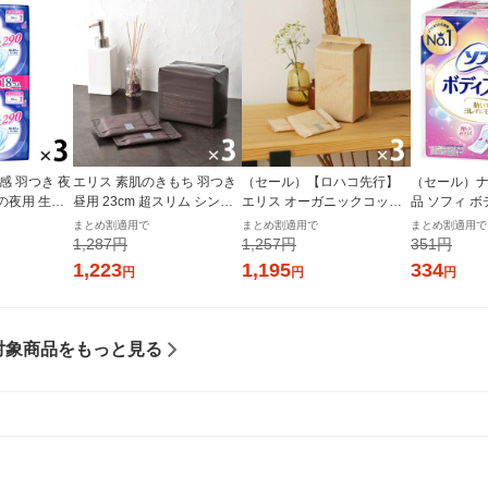
感 羽つき 夜
エリス 素肌のきもち 羽つき
（セール）【ロハコ先行】
（セール）ナ
日の夜用 生理
昼用 23cm 超スリム シンプ
エリス オーガニックコット
品 ソフィ 
ット（18枚×
ルデザイン 3個(20枚×3) ナ
ン 羽つき 21cm 多い昼〜ふ
つうの日用 羽な
まとめ割適用で
まとめ割適用で
まとめ割適用で
製紙 エリエ
プキン 大王製紙 エリエール
つうの日用（22枚×3個）素
m) 1パック (
1,287円
1,257円
351円
生理用品
肌のきもち ナチュラルシリ
ニ・チャー
1,223
1,195
334
円
円
円
ーズ 生理用品
対象商品をもっと見る