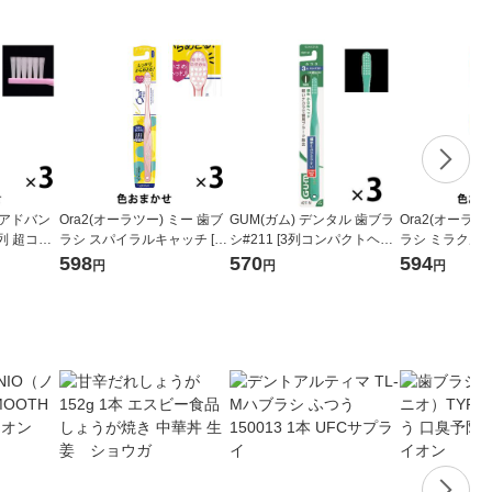
カアドバン
Ora2(オーラツー) ミー 歯ブ
GUM(ガム) デンタル 歯ブラ
Ora2(オーラツ
列 超コン
ラシ スパイラルキャッチ [コ
シ#211 [3列コンパクトヘッ
ラシ ミラクルキ
 虫歯予防
ンパクトヘッド ふつう] 1セ
ド ふつう 先細毛] 1セット(3
パクトヘッド ふ
598
570
594
円
円
円
（3本）ラ
ット(3本)
本)
ト(3本)