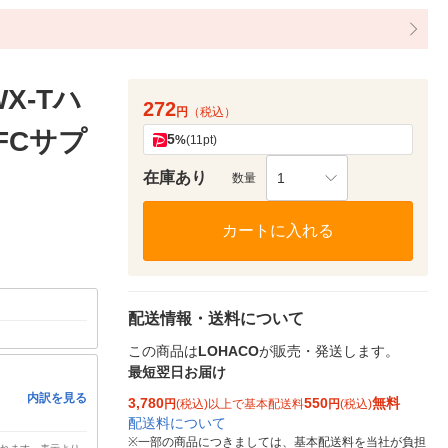
X-Tハ
272
円
（税込）
UFCサプ
5
%
(11pt)
在庫あり
1
数量
カートに入れる
配送情報・送料について
この商品は
LOHACO
が販売・発送します。
最短翌日お届け
内訳を見る
3,780
550
無料
円
(税込)以上で基本配送料
円
(税込)
配送料について
※
一部の商品につきましては、基本配送料を当社が負担