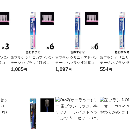
ドバン
歯ブラシ クリニカアドバン
歯ブラシ クリニカアドバン
歯ブラシ クリニ
 超コン
テージ ハブラシ 4列 超コン
テージ ハブラシ 4列 超コン
テージ ハブラシ 4
防 歯垢
パクト ふつう 虫歯予防 歯垢
パクト やわらかめ 虫歯予防
パクト やわらかめ
1,085
1,097
554
円
円
円
ライオ
除去 1セット（6本）ライオ
歯垢除去 1セット（6本）ラ
歯垢除去 1セット
ン
イオン
イオン