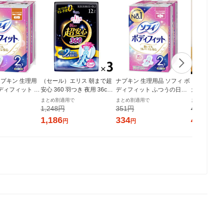
プキン 生理用
（セール）エリス 朝まで超
ナプキン 生理用品 ソフィ ボ
【ロハコ
ボディフィット ふ
安心 360 羽つき 夜用 36cm
ディフィット ふつうの日用
ガニックコ
し (210/21c
特に多い日の夜用 ナプキン
羽つき (210/21cm) 1パック
cm 多い
まとめ割適用で
まとめ割適用で
まとめ割適
28枚×2個) ユ
3個（12枚×3）大王製紙 生
(20枚×2個) ユニ・チャーム
個（22枚
1,248円
351円
432円
ム
理用品
チュラル
1,186
334
411
円
円
円