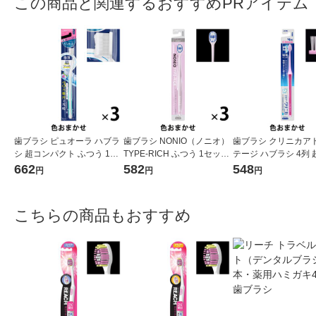
この商品と関連するおすすめPRアイテム
歯ブラシ ピュオーラ ハブラ
歯ブラシ NONIO（ノニオ）
歯ブラシ クリニカア
シ 超コンパクト ふつう 1セ
TYPE-RICH ふつう 1セット
テージ ハブラシ 4列
ット（3本）花王
（3本）口臭予防 歯垢除去
パクト ふつう 虫歯予
662
582
548
円
円
円
ライオン
除去 1セット（3本）
ン
こちらの商品もおすすめ