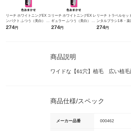
リーチ ホワイトニングEX コ
リーチ ホワイトニングEX レ
リーチ トラベルセッ
ンパクト ふつう（美白） 歯
ギュラー ふつう（美白） 歯
ンタルブラシ1本・薬
ブラシ
ブラシ
ガキ40g） 歯ブラシ
274
274
274
円
円
円
商品説明
ワイドな【61穴】植毛　広い植
商品仕様/スペック
メーカー品番
000462