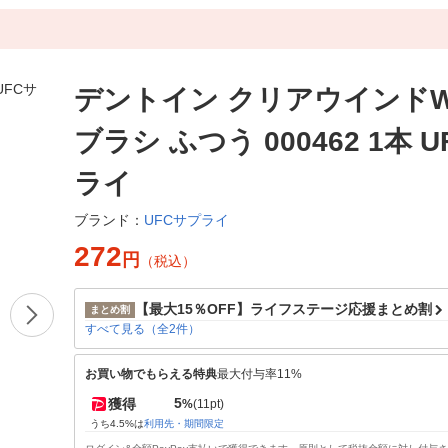
デントイン クリアウインドW
ブラシ ふつう 000462 1本 
ライ
UFCサプライ
ブランド：
272
円
（税込）
【最大15％OFF】ライフステージ応援まとめ割
まとめ割
すべて見る（全2件）
お買い物でもらえる特典
最大付与率11%
5
獲得
%
(11pt)
うち4.5%は
利用先・期間限定