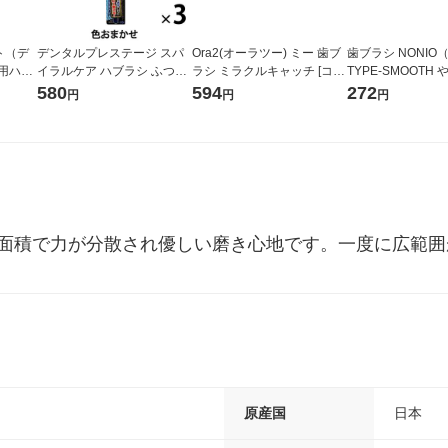
ト（デ
デンタルプレステージ スパ
Ora2(オーラツー) ミー 歯ブ
歯ブラシ NONIO
用ハミ
イラルケア ハブラシ ふつう
ラシ ミラクルキャッチ [コン
TYPE-SMOOTH
1セット（3本） create（ク
パクトヘッド ふつう] 1セッ
ライオン
580
594
272
円
円
円
リエイト） 歯ブラシ
ト(3本)
毛面積で力が分散され優しい磨き心地です。一度に広範
原産国
日本