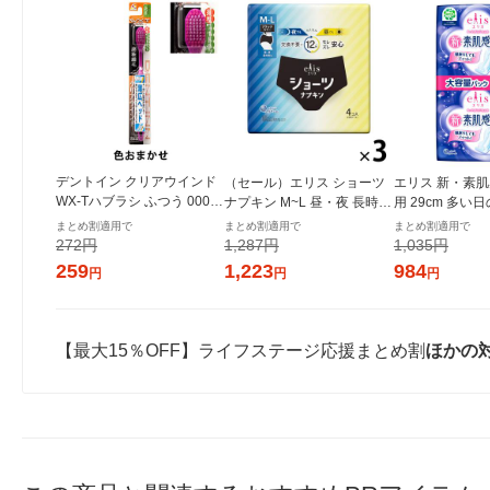
デントイン クリアウインド
（セール）エリス ショーツ
エリス 新・素肌
WX-Tハブラシ ふつう 00046
ナプキン M~L 昼・夜 長時間
用 29cm 多い
2 1本 UFCサプライ
用 ブラックカラー 1セット
用ナプキン 1セ
まとめ割適用で
まとめ割適用で
まとめ割適用で
（4枚入×3パック） 大王製
3パック） 大王
272円
1,287円
1,035円
紙
ール 生理用品
259
1,223
984
円
円
円
【最大15％OFF】ライフステージ応援まとめ割
ほかの