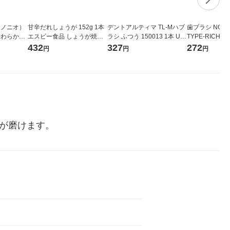
（ノニオ）
甘辛だれしょうが 152g 1本
デントアルティマ TL-Mハブ
歯ブラシ NON
 やわらかめ
エスビー食品 しょうが焼き
ラシ ふつう 150013 1本 UF
TYPE-RICH
中華丼 生姜 ショウガ
Cサプライ
歯垢除去 ライ
432
327
272
円
円
円
囲が磨けます。