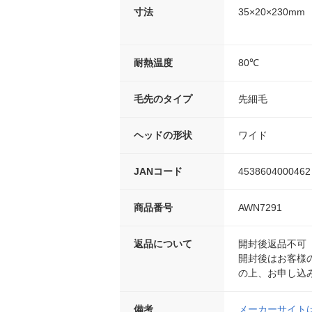
寸法
35×20×230mm
耐熱温度
80℃
毛先のタイプ
先細毛
ヘッドの形状
ワイド
JANコード
4538604000462
商品番号
AWN7291
返品について
開封後返品不可
開封後はお客様
の上、お申し込
備考
メーカーサイト