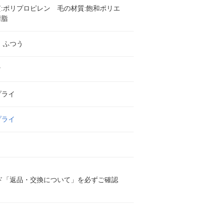
:ポリプロピレン 毛の材質:飽和ポリエ
樹脂
、ふつう
け
プライ
プライ
ド「返品・交換について」を必ずご確認