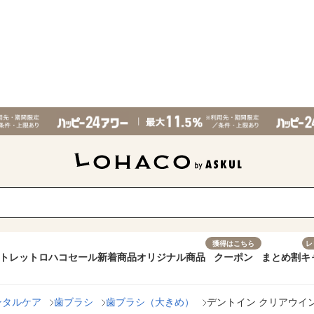
獲得はこちら
レ
トレット
ロハコセール
新着商品
オリジナル商品
クーポン
まとめ割
キ
ンタルケア
歯ブラシ
歯ブラシ（大きめ）
デントイン クリアウインド