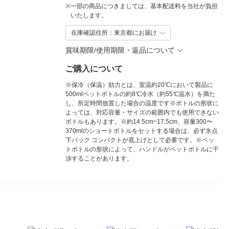
※
一部の商品につきましては、基本配送料を当社が負担
いたします。
在庫確認住所：東京都にお届け
賞味期限/使用期限・返品について
ご購入について
※保冷（保温）効力とは、室温約20℃において製品に
500mlペットボトルの約8℃冷水（約55℃温水）を満た
し、所定時間放置した場合の温度です※ボトルの形状に
よっては、対応容量・サイズの範囲内でも使用できない
ボトルもあります。※約14.5cm~17.5cm、容量300〜
370mlのショートボトルをセットする場合は、必ず氷点
下パック コンパクトが底上げとして必要です。※ペッ
トボトルの形状によって、ハンドルがペットボトルに干
渉することがあります。