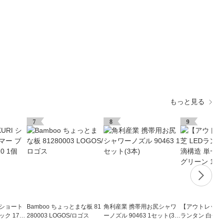
もっと見る
7
8
9
I ショート
Bamboo ちょっとまな板 81
角利産業 携帯用お尻シャワ
【アウトレット】
ク 1776
280003 LOGOS/ロゴス
ーノズル 90463 1セット(3
ランタン 白色 