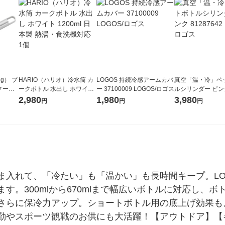
ng） プ
HARIO（ハリオ）冷水筒 カ
LOGOS 持続冷感アームカバ
真空「温・冷」ペ
クープ
ークボトル 水出し ホワイト
ー 37100009 LOGOS/ロゴス
ルシリンダー ピンク
リング
1200ml 日本製 熱湯・食洗機
642 LOGOS/ロゴ
2,980
1,980
3,980
円
円
円
対応 1個
ま入れて、「冷たい」も「温かい」も長時間キープ。LO
す。300mlから670mlまで幅広いボトルに対応し、
さらに保冷力アップ。ショートボトル用の底上げ効果も
勤やスポーツ観戦のお供にも大活躍！【アウトドア】【