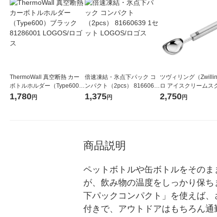
ThermoWall 真空断熱 カー
倍速凍結・氷点下パック コ
ツヴィリング（Zwilli
ボトルホルダー（Type600）
ンパクト（2pcs） 8166063
ロ アイスクリームス
ブラック 81286001 LOGOS/
9 1セット LOGOS/ロゴス
スプーン 1個 ツヴィ
1,780
1,375
2,750
円
円
円
ロゴス
J.A. ヘンケルス
商品説明
ペットボトルや缶ボトルをそのま
が、飲み物の温度をしっかり保ちま
下パックコンパクト」を使えば、
付きで、アウトドアはもちろん通