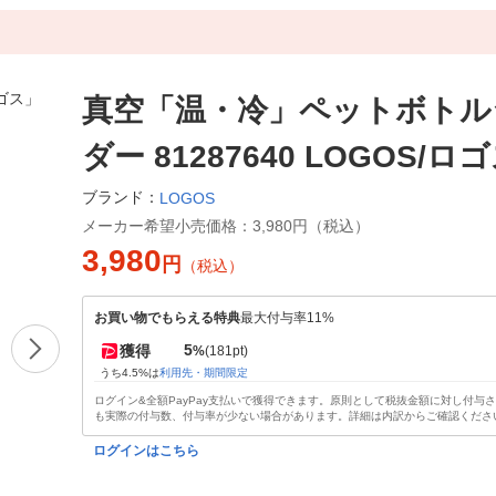
真空「温・冷」ペットボトル
ダー 81287640 LOGOS/ロ
ブランド：
LOGOS
メーカー希望小売価格：
3,980円（税込）
3,980
円
（税込）
お買い物でもらえる特典
最大付与率11%
5
獲得
%
(181pt)
うち4.5%は
利用先・期間限定
ログイン&全額PayPay支払いで獲得できます。原則として税抜金額に対し付与
も実際の付与数、付与率が少ない場合があります。詳細は内訳からご確認くださ
ログインはこちら