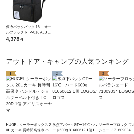
保冷バックパック 16Ｌ オー
ルブラック RFP-016 ALB 1
個 保冷バッグ リュック サー
4,378
円
モス
アウトドア・キャンプの人気ランキング
1
2
3
HUGEL クーラーボックス 2
氷点下パックGTー16℃・ハ
ソーラーブロック フ
0L カーキ 長時間高保冷 ハン
ード600g 81660612 1個 LO
シェード 71809034 L