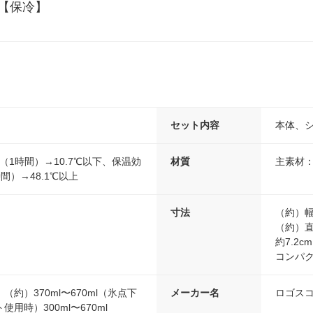
【保冷】
セット内容
本体、
（1時間）→10.7℃以下、保温効
材質
主素材：
間）→48.1℃以上
寸法
（約）幅1
（約）直
約7.2c
コンパク
約）370ml〜670ml（氷点下
メーカー名
ロゴス
用時）300ml〜670ml