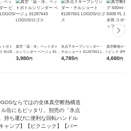
ットボト
真空「温・冷」ペットボト
氷点下キープシリンダー・
真空断熱ケータイ
 81287
ルシリンダー ベージュ 8128
チルショート 81287601 LO
l ピンク JPF-50
ス
7643 LOGOS/ロゴス
GOS/ロゴス
温・保冷 水筒
3,980
4,785
4,680
円
円
円
可 ミッフィー 
GOSならではの全体真空断熱構造
ボトル缶にもピッタリ。別売の「氷点
。持ち運びに便利な回転ハンドル
キャンプ】【ピクニック】【バー