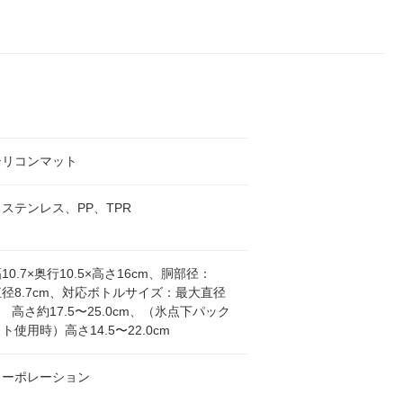
シリコンマット
ステンレス、PP、TPR
0.7×奥行10.5×高さ16cm、胴部径：
径8.7cm、対応ボトルサイズ：最大直径
m 高さ約17.5〜25.0cm、（氷点下パック
ト使用時）高さ14.5〜22.0cm
コーポレーション