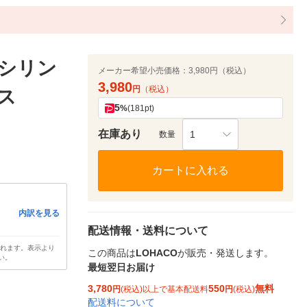
シリン
メーカー希望小売価格：
3,980円（税込）
3,980
円
（税込）
ゴス
5
%
(181pt)
在庫あり
1
数量
カートに入れる
内訳を見る
配送情報・送料について
されます。表示より
この商品は
LOHACO
が販売・発送します。
い。
最短翌日お届け
3,780
550
無料
円
(税込)以上で基本配送料
円
(税込)
配送料について