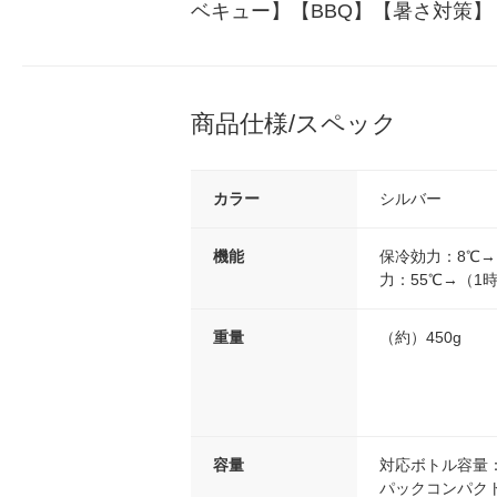
ベキュー】【BBQ】【暑さ対策】
商品仕様/スペック
カラー
シルバー
機能
保冷効力：8℃→
力：55℃→（1時
重量
（約）450g
容量
対応ボトル容量：（
パックコンパクト使