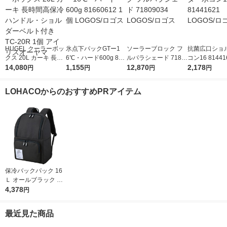
HUGEL クーラーボッ
氷点下パックGTー1
ソーラーブロック フ
抗菌広口ショ
クス 20L カーキ 長時
6℃・ハード600g 816
ルパラシェード 7180
コン16 81441
間高保冷 ハンドル・
14,080
60612 1個 LOGOS/ロ
1,155
9034 LOGOS/ロゴス
12,870
GOS/ロゴス
2,178
円
円
円
円
ショルダーベルト付き
ゴス
TC-20R 1個 アイリス
LOHACOからのおすすめPRアイテム
オーヤマ
保冷バックパック 16
Ｌ オールブラック RF
P-016 ALB 1個 保冷バ
4,378
円
ッグ リュック サーモ
ス
最近見た商品