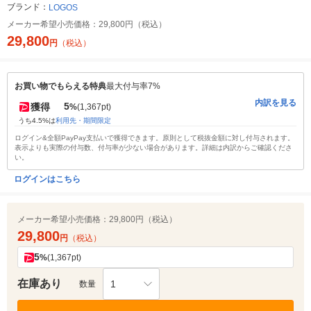
ブランド：
LOGOS
メーカー希望小売価格：
29,800円（税込）
29,800
円
（税込）
お買い物でもらえる特典
最大付与率7%
内訳を見る
5
獲得
%
(1,367pt)
うち4.5%は
利用先・期間限定
ログイン&全額PayPay支払いで獲得できます。原則として税抜金額に対し付与されます。
表示よりも実際の付与数、付与率が少ない場合があります。詳細は内訳からご確認くださ
い。
ログインはこちら
メーカー希望小売価格：
29,800円（税込）
29,800
円
（税込）
5
%
(1,367pt)
在庫あり
1
数量