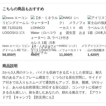
こちらの商品もおすすめ
neos エーコン リビン
【水・ミネラルウォー
HAKU（ハク） メラ
アイリスフーズ
グドーム L-BE 71201
ター】LOHACO Wate
ノフォーカスＩＶ 4
山の強炭酸水 
191 LOGOS/ロゴス
58,850
r（ロハコウォータ
490
5ｇ 資生堂 おまけ
11,000
レス 500ml 1
1,420
円
円
円
円
ー）2L ラベルレス 1
付き
本入）
箱（5本入）（イチオ
商品説明
シ） オリジナル
2から3人用のテント。バイクも収納できる広々とした前室は、耐久
性のあるアルミフレーム構造で、くつろげる居住空間に。サイドド
ア付きで出入りもスムーズで通気性もアップ。防水、難燃、UVカッ
トと、あらゆる自然環境に対応する安心設計。コンパクトに収納で
きる点も嬉しい。旅を楽しむあなたの、頼れる拠点です。【アウト
ドア】【キャンプ】【防災用にも】