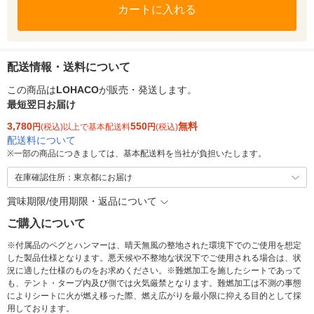
カートに入れる
配送情報・送料について
この商品は
LOHACO
が販売・発送します。
最短翌日お届け
3,780
550
無料
円
(税込)以上で基本配送料
円
(税込)
配送料について
※
一部の商品につきましては、基本配送料を当社が負担いたします。
在庫確認住所：東京都にお届け
賞味期限/使用期限・返品について
ご購入について
※付属品のペグとハンマーは、晴天無風の整地された環境下でのご使用を想定
した製品仕様となります。悪天候や不整地な状況下でご使用される場合は、状
況に適した仕様のものをお求めください。※難燃加工を施したシートであって
も、テント・タープ内及び側では火気厳禁となります。難燃加工は不測の事態
によりシートに火が燃え移った際、燃え広がりを最小限に抑える目的として採
用しております。