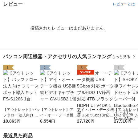
レビュー
レビューとは
投稿されたレビューはまだありません。
パソコン周辺機器・アクセサリの人気ランキング
もっと見る
1
2
3
4
5%OFF
【アウトレット】バッ
【アウトレット】ア
アイ・オー・データ機
【アウトレッ
ファロー 法人向け フ
イ・オー・データ機器
器 USB 5Gbps 対応
OKZ 骨伝導
リースポット導入キッ
18,863
USB接続ビデオキャ
6,554
ポータブルHDD TV録
27,720
スヘッドセット 
27,916
円
円
円
円
ト FS-S1266 1台
プチャー GV-USB2 1
画対応 4TB ブラック
Cレシーバー付 B
個
HDPH-UTV4DK 1台
oth5.4 オフ
最近見た商品
OpenMeet