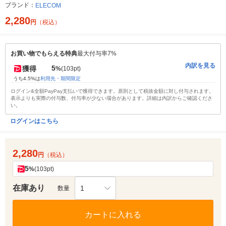
ブランド：
ELECOM
2,280
円
（税込）
お買い物でもらえる特典
最大付与率7%
内訳を見る
5
獲得
%
(103pt)
うち4.5%は
利用先・期間限定
ログイン&全額PayPay支払いで獲得できます。原則として税抜金額に対し付与されます。
表示よりも実際の付与数、付与率が少ない場合があります。詳細は内訳からご確認くださ
い。
ログインはこちら
2,280
円
（税込）
5
%
(103pt)
在庫あり
1
数量
カートに入れる