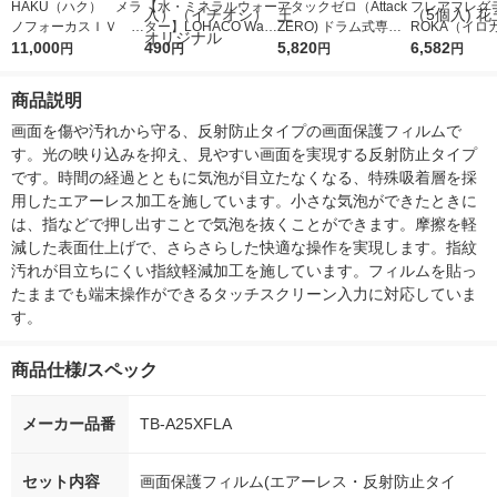
HAKU（ハク） メラ
【水・ミネラルウォー
アタックゼロ（Attack
フレアフレグラ
ノフォーカスＩＶ 4
ター】LOHACO Wate
ZERO) ドラム式専用
ROKA（イロ
5ｇ 資生堂 おまけ
11,000
r（ロハコウォータ
490
詰め替え メガジャン
5,820
イキッドリリ
6,582
円
円
円
円
付き
ー）2L ラベルレス 1
ボ 2300g 1セット（2
柔軟剤 詰め替
箱（5本入）（イチオ
個入) 洗濯洗剤 花王
大 1200ml 
商品説明
シ） オリジナル
（5個入) 花王
画面を傷や汚れから守る、反射防止タイプの画面保護フィルムで
す。光の映り込みを抑え、見やすい画面を実現する反射防止タイプ
です。時間の経過とともに気泡が目立たなくなる、特殊吸着層を採
用したエアーレス加工を施しています。小さな気泡ができたときに
は、指などで押し出すことで気泡を抜くことができます。摩擦を軽
減した表面仕上げで、さらさらした快適な操作を実現します。指紋
汚れが目立ちにくい指紋軽減加工を施しています。フィルムを貼っ
たままでも端末操作ができるタッチスクリーン入力に対応していま
す。
商品仕様/スペック
メーカー品番
TB-A25XFLA
セット内容
画面保護フィルム(エアーレス・反射防止タイ