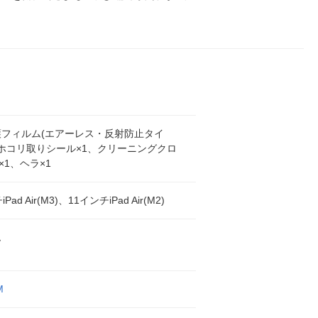
護フィルム(エアーレス・反射防止タイ
、ホコリ取りシール×1、クリーニングクロ
×1、ヘラ×1
Pad Air(M3)、11インチiPad Air(M2)
ム
M