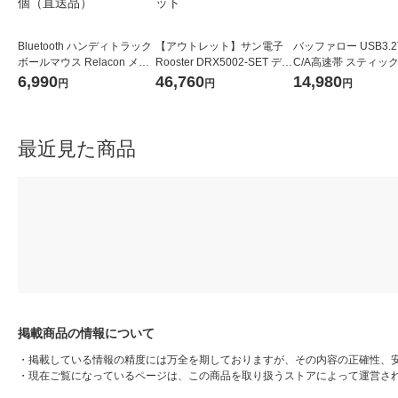
Bluetooth ハンディトラック
【アウトレット】サン電子
バッファロー USB3.2
ボールマウス Relacon メデ
Rooster DRX5002-SET デュ
C/A高速帯 スティック
ィアコントロールボタン M-
アルSIM対応ルータ+ACアダ
D 250GB ブラック S
6,990
46,760
14,980
円
円
円
RT1BRXBK エレコム 1個
プタ 11SDRX50ST1 1セッ
H250U3-BA 1個
（直送品）
ト
最近見た商品
掲載商品の情報について
・
掲載している情報の精度には万全を期しておりますが、その内容の正確性、
・
現在ご覧になっているページは、この商品を取り扱うストアによって運営さ