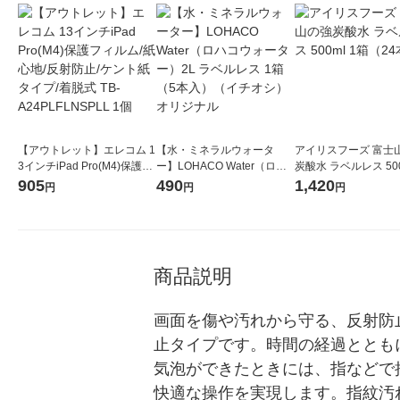
【アウトレット】エレコム 1
【水・ミネラルウォータ
アイリスフーズ 富士
3インチiPad Pro(M4)保護フ
ー】LOHACO Water（ロハ
炭酸水 ラベルレス 500
ィルム/紙心地/反射防止/ケン
コウォーター）2L ラベルレ
箱（24本入）
905
490
1,420
円
円
円
ト紙タイプ/着脱式 TB-A24P
ス 1箱（5本入）（イチオ
LFLNSPLL 1個
シ） オリジナル
商品説明
画面を傷や汚れから守る、反射防
止タイプです。時間の経過ととも
気泡ができたときには、指などで
快適な操作を実現します。指紋汚