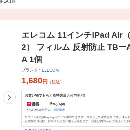
FLA 1個
エレコム 11インチiPad Air（
2） フィルム 反射防止 TBーA
A 1個
ブランド：
ELECOM
1,680
円
（税込）
お買い物でもらえる特典
最大付与率7%
5
獲得
%
(76pt)
うち4.5%は
利用先・期間限定
ログイン&全額PayPay支払いで獲得できます。原則として税抜金額に対し付与
も実際の付与数、付与率が少ない場合があります。詳細は内訳からご確認くださ