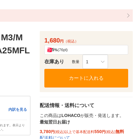
M3/M
1,680
円
（税込）
25MFL
5
%
(76pt)
在庫あり
1
数量
カートに入れる
配送情報・送料について
内訳を見る
この商品は
LOHACO
が販売・発送します。
最短翌日お届け
されます。表示より
い。
3,780
550
無料
円
(税込)以上で基本配送料
円
(税込)
配送料について