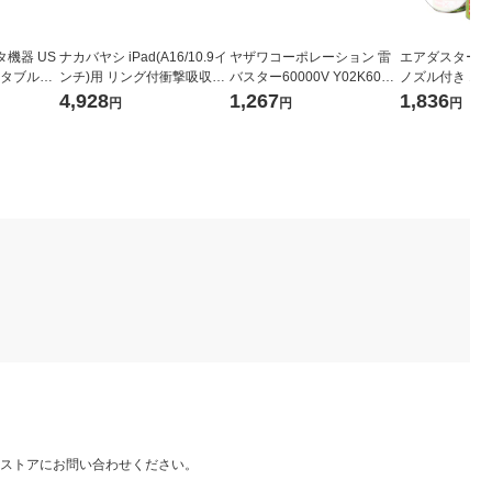
機器 US
ナカバヤシ iPad(A16/10.9イ
ヤザワコーポレーション 雷
エアダスター 
ポータブルHD
ンチ)用 リング付衝撃吸収ケ
バスター60000V Y02K60W
ノズル付き エコ
B ネイビー
ース ブラック TBC-IP2502B
H 1個
フロン) 逆さ使用
4,928
1,267
1,836
円
円
円
1台
K 1個
OMT エレコム
入）
ストアにお問い合わせください。