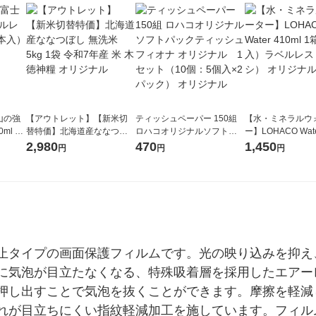
山の強
【アウトレット】【新米切
ティッシュペーパー 150組
【水・ミネラルウ
ml 1
替特価】北海道産ななつぼ
ロハコオリジナルソフトパ
ー】LOHACO Wate
し 無洗米 5kg 1袋 令和7年産
ックティッシュ フィオナ オ
1箱（20本入）ラ
2,980
470
1,450
円
円
円
米 木徳神糧 オリジナル
リジナル 1セット（10個：
（イチオシ） オ
5個入×2パック） オリジナ
ル
止タイプの画面保護フィルムです。光の映り込みを抑え
に気泡が目立たなくなる、特殊吸着層を採用したエアー
押し出すことで気泡を抜くことができます。摩擦を軽減
れが目立ちにくい指紋軽減加工を施しています。フィル