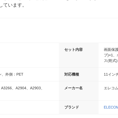
しています。
セット内容
画面保
プ)×1
ス(乾式)
、外側：PET
対応機種
11インチi
、A3266、A2904、A2903、
メーカー名
エレコ
ブランド
ELECO