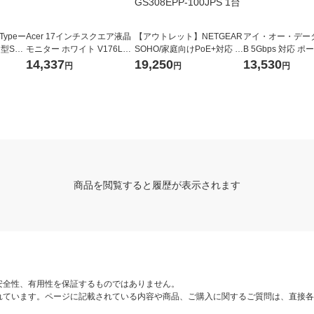
Typeー
Acer 17インチスクエア液晶
【アウトレット】NETGEAR
アイ・オー・データ
型SS
モニター ホワイト V176Lw
SOHO/家庭向けPoE+対応 (1
B 5Gbps 対応 
SD-SD
mf テレワーク 在宅 リモート
23W) ギガビット8ポートア
D TV録画対応 1T
14,337
19,250
13,530
円
円
円
ンマネージプラススイッチ
HDPH-UTV1NV 
GS308EPP-100JPS 1台
商品を閲覧すると履歴が表示されます
安全性、有用性を保証するものではありません。
れています。ページに記載されている内容や商品、ご購入に関するご質問は、直接各