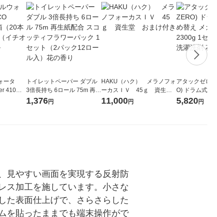
ォータ
トイレットペーパー ダブル
HAKU（ハク） メラノフォ
アタックゼロ（At
r 410ml
3倍長持ち 6ロール 75m 再生
ーカスＩＶ 45ｇ 資生
O) ドラム式専
ベルレス
紙配合 スコッティフラワー
堂 おまけ付き
ガジャンボ 230
1,376
11,000
5,820
円
円
円
リジナル
パック 1セット（2パック12
（2個入) 洗濯
ロール入）花の香り
、見やすい画面を実現する反射防
レス加工を施しています。小さな
した表面仕上げで、さらさらした
ムを貼ったままでも端末操作がで