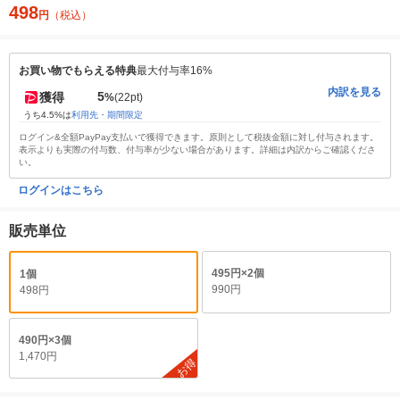
498
円
（税込）
お買い物でもらえる特典
最大付与率16%
内訳を見る
5
獲得
%
(22pt)
うち4.5%は
利用先・期間限定
ログイン&全額PayPay支払いで獲得できます。原則として税抜金額に対し付与されます。
表示よりも実際の付与数、付与率が少ない場合があります。詳細は内訳からご確認くださ
い。
ログインはこちら
販売単位
495円×2個
1個
990円
498円
490円×3個
1,470円
お得