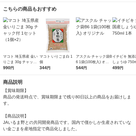
こちらの商品もおすすめ
マコト 埼玉県産 金い
マコト いりごま白 1
アスクル チャック袋B
イチビキ 無添
りごま 30g チャック
個
6 1袋(100枚入) オリ
しょうゆ 750m
付 1セット（1個×2）
990
344
ジナル
544
499
円
円
円
円
商品説明
【賞味期限】

商品の発送時点で、賞味期限まで残り80日以上の商品をお届けしま
す。

【商品説明】

JAいるま野との共同開発商品です。国内で僅かしか生産されていな
い金ごまを産地指定で商品化しました。