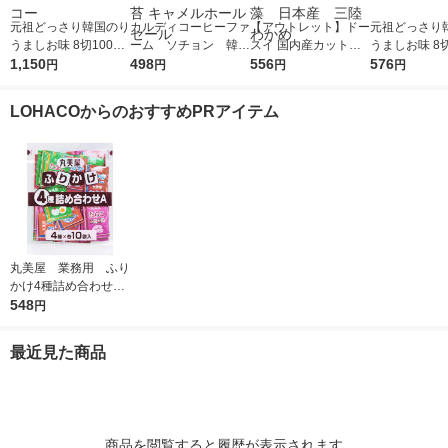
元祖どっさり韓国のり
カルディコーヒーファ
【アウトレット】ドー
元祖どっさり
うましお味 8切100枚
ーム ソチョン 韓国
スイ 国内産カットわ
うましお味 8切
チャック付き 1セット
1,150
伝統味付のり 9P（8
498
かめ 1セット（10g×2
556
チャック付き 
576
円
円
円
円
（1個×2）オリオンジ
枚×9P) 1袋 韓国海苔
袋） 若布 海藻 日
リオンジャコ
ャコー
キャメルホールセール
本産 三陸わかめ
LOHACOからのおすすめPRアイテム
丸美屋 業務用 ふり
かけ4種詰め合わせ
1個（2.5g×40袋) 4
548
円
種アソート各10袋入
最近見た商品
商品を閲覧すると履歴が表示されます