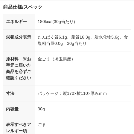
商品仕様/スペック
エネルギー
180kcal(30g当たり)
栄養成分表示
たんぱく質6.1g、脂質16.3g、炭水化物5.6g、食
塩相当量0.0g 30g当たり
原材料 ※お
金ごま（埼玉県産）
手元に届いた
商品を必ずご
確認ください
寸法
パッケージ：縦170×横110×厚みｍｍ
内容量
30g
表示すべきア
ごま
レルギー項