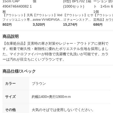
【アウトレット】天馬
【アウトレット】Vod
【アウトレット】ヒサ
【アウトレッ
フィッツユニット専用
aview VV-MDPVGA-
ゴ チェーンストア統
芸用品】カワ
棚 15cm CAP 490474
802
W-DO 1個
3,520
一伝票(II型) BP1702 1
15,274
ポレーション 
686
円
円
円
円
6440082 1枚
箱(1000セット)
ート 1×5ｍ 6
1個
商品説明
【在庫処分品】災害時の寒さ対策やレジャー・アウトドアに便利で
す。軽量で耐久性・耐熱性に優れたポリエステル生地を採用しまし
た。マイクロファイバーが特徴で洗濯機で丸洗いが可能です。カラ
ーは汚れが目立ちにくいブラウンです。
商品仕様/スペック
カラー
ブラウン
サイズ
約幅1400×奥行1900ｍｍ
その他
火気のそばでは使用しないでください。