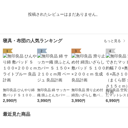
投稿されたレビューはまだありません。
寝具・布団の人気ランキング
もっと見る
1
2
3
4
無印良品 ひんやり綿
無印良品 綿 サッカー
無印良品 滑り止め付
無印良品 空気
敷パッド Ｓ １００×
織 掛ふとんカバー Ｓ
綿洗いざらし 敷パッ
たマットレス 
２００ｃｍ ライトブ
2,990
１５０×２１０ｃｍ用
3,990
ド Ｓ １００×２００
3,990
０×奥行１９６
6,990
円
円
円
円
ルー 良品計画
ベージュ 良品計画
ｃｍ 生成 良品計画
１０ｃｍ（ま
約高さ１５ｃｍ
最近見た商品
品計画