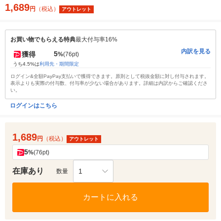
1,689
円
（税込）
アウトレット
お買い物でもらえる特典
最大付与率16%
内訳を見る
5
獲得
%
(76pt)
うち4.5%は
利用先・期間限定
ログイン&全額PayPay支払いで獲得できます。原則として税抜金額に対し付与されます。
表示よりも実際の付与数、付与率が少ない場合があります。詳細は内訳からご確認くださ
い。
ログインはこちら
1,689
円
（税込）
アウトレット
5
%
(76pt)
在庫あり
1
数量
カートに入れる