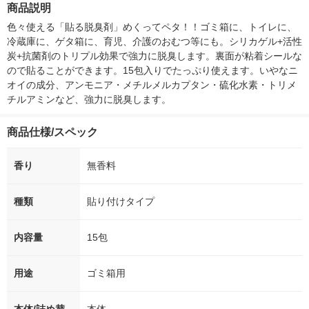
商品説明
シ） オリジナル
（5個入) 花王
色々使える「貼る脱臭剤」めくってペタ！！ゴミ箱に、トイレに、
冷蔵庫に、ゲタ箱に、育児、介護のおむつ等にも。シリカゲル+活性
炭+抗菌剤のトリプル効果で強力に脱臭します。裏面が粘着シールな
ので貼ることができます。15包入りでたっぷり使えます。いやなニ
オイの成分、アンモニア・メチルメルカプタン・硫化水素・トリメ
チルアミンなど、強力に脱臭します。
商品仕様/スペック
香り
無香料
種類
貼り付けタイプ
内容量
15包
用途
ゴミ箱用