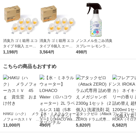
消臭力 ゴミ箱用 エコ
消臭力 ゴミ箱用 エコ
ノンスメル生ごみ消臭
タイプ 6個入 エール
タイプ 6個入 エール
スプレー レモンライ
ズ おむつゴミ箱用 1
1,198
ズ おむつゴミ箱用 1
3,564
ムの香り 300mL 1本
498
円
円
円
箱 エステー 限定
セット（1箱×3） エス
白元アース
テー 限定
こちらの商品もおすすめ
HAKU（ハク） メラ
【水・ミネラルウォー
アタックゼロ（Attack
フレアフレグラ
ノフォーカスＩＶ 4
ター】LOHACO Wate
ZERO) ドラム式専用
ROKA（イロ
5ｇ 資生堂 おまけ
11,000
r（ロハコウォータ
490
詰め替え メガジャン
5,820
イキッドリリ
6,582
円
円
円
円
付き
ー）2L ラベルレス 1
ボ 2300g 1セット（2
柔軟剤 詰め替
箱（5本入）（イチオ
個入) 洗濯洗剤 花王
大 1200ml 