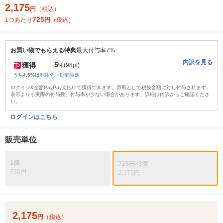
2,175
円
（税込）
725
1つあたり
円
（税込）
お買い物でもらえる特典
最大付与率7%
内訳を見る
5
獲得
%
(98pt)
うち4.5%は
利用先・期間限定
ログイン&全額PayPay支払いで獲得できます。原則として税抜金額に対し付与されます。
表示よりも実際の付与数、付与率が少ない場合があります。詳細は内訳からご確認くださ
い。
ログインはこちら
販売単位
1個
725円×3個
730円
2,175円
2,175
円
（税込）