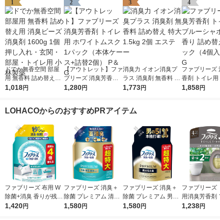
1
2
3
4
ドでか無香空間 部屋
【アウトレット】ファ
消臭力 イオン消臭プ
ファブリーズ 
用 無香料 詰め替え用
ブリーズ 消臭芳香剤
ラス 消臭剤 無香料 詰
香剤 トイレ用
消臭ビーズ 消臭剤 16
1,018
トイレ用 ホワイトム
1,280
め替え 特大 1.5kg 2個
1,773
シャボンの香り
1,858
円
円
円
円
00g 1個 押し入れ・玄
スク 1パック（本体ケ
エステー
替え 1パック
関・部屋・トイレ用
ース+詰替2個） P＆G
入） P＆G
LOHACOからのおすすめPRアイテム
小林製薬
ファブリーズ 布用 W
ファブリーズ 消臭＋
ファブリーズ 消臭＋
ファブリーズ 
除菌+消臭 香りが残ら
除菌 プレミアム 清潔
除菌 プレミアム 男の
用消臭芳香剤 
ない 詰め替え 特大 12
1,420
なランドリーの香り
1,580
5大臭クールアクア 詰
1,580
スト＆シダー
1,238
円
円
円
円
80mL 消臭スプレー P
詰め替え 1240mL 1
め替え 1240mL 1個
香り 6.3mL 