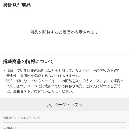
＆G
個 P＆Gジャパン合
P＆Gジャパン合同会
（本体+詰替1
最近見た商品
同会社
社
＆G
商品を閲覧すると履歴が表示されます
掲載商品の情報について
・
掲載している情報の精度には万全を期しておりますが、その内容の正確性、
安全性、有用性を保証するものではありません。
・
現在ご覧になっているページは、この商品を取り扱うストアによって運営さ
れています。ページに記載されている内容や商品、ご購入に関するご質問
は、直接各ストアにお問い合わせください。
ページトップへ
関連サイト・ヘルプ・その他
お知らせ