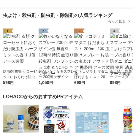
虫よけ・殺虫剤・防虫剤・除湿剤の人気ランキング
もっと見る
1
2
3
4
防虫剤 衣類 クローゼ
蚊がいなくなるスプレ
蚊 トコジラミ マダニ
ダニ除け 対策
ットにおくだけ防虫力
ー 200回 デザイン缶
はだまも ミスト 200
ー アースダニ
ハーブミントの香り 1
598
無香料 12時間持続 蚊
1,050
mL 1本 虫除けスプレ
698
プレー ハーブ
698
円
円
円
円
個 アース製薬
取り 殺虫剤 ワンプッ
ー お肌の虫よけ アウ
350mL 防ダ
シュ 1本 KINCHO キ
トドア 携帯用 アース
防 布団 寝具 
LOHACOからのおすすめPRアイテム
ンチョー
製薬
アース製薬