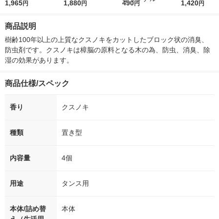
マブロック 1セット
1,965
ブタ with Cinnamoroll
1,880
r（ロハコウォータ
490
レス 500ml 1
1,420
円
円
円
円
（1袋（4個入）×3）
60日セット 1個 液体
ー）2L ラベルレス 1
本入）
蚊取り 置き型 殺虫剤
箱（5本入）（イチオ
商品説明
アース製薬
シ） オリジナル
樹齢100年以上の上質なクスノキをカットしたブロック状の消臭、
防虫剤です。クスノキは樟脳の原料となる木の為、防虫、消臭、除
湿の効果があります。
商品仕様/スペック
香り
クスノキ
種類
置き型
内容量
4個
用途
タンス用
本体/詰め替
本体