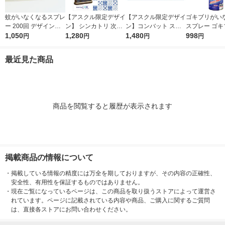
蚊がいなくなるスプレ
【アスクル限定デザイ
【アスクル限定デザイ
ゴキブリがい
ー 200回 デザイン缶
ン】 シンカトリ 次世
ン】コンバット スマ
スプレー ゴキ
無香料 12時間持続 蚊
1,050
代型 屋内蚊取り 電源
1,280
ート ゴキブリ駆除剤
1,480
コジラミ 駆除 
998
円
円
円
円
取り 殺虫剤 ワンプッ
不要 ブラウン容器 20
1年用 1箱（20個入）
防 1ヵ月寄り
シュ 1本 KINCHO キ
0日 無臭 蚊 駆除 玄関
シーンで選べるシール
200mL KINC
最近見た商品
ンチョー
KINCHO キンチョー 1
付き 殺虫剤 置き型 KI
チョー（イチ
セット 限定
NCHO キンチョー 限
定
商品を閲覧すると履歴が表示されます
掲載商品の情報について
・
掲載している情報の精度には万全を期しておりますが、その内容の正確性、
安全性、有用性を保証するものではありません。
・
現在ご覧になっているページは、この商品を取り扱うストアによって運営さ
れています。ページに記載されている内容や商品、ご購入に関するご質問
は、直接各ストアにお問い合わせください。