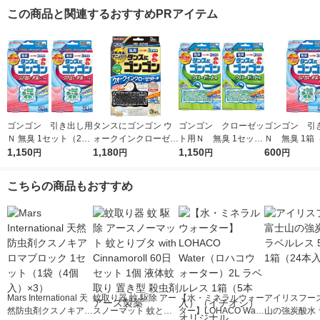
この商品と関連するおすすめPRアイテム
ゴンゴン 引き出し用
タンスにゴンゴン ウ
ゴンゴン クローゼッ
ゴンゴン 引
Ｎ 無臭 1セット（24
ォークインクローゼッ
ト用Ｎ 無臭 1セット
Ｎ 無臭 1箱
個入×2箱） KINCHO
1,150
ト用 衣類用 防虫剤 ダ
1,180
（3個入×2箱） KINC
1,150
入） KINCH
600
円
円
円
円
キンチョー（イチオ
ニよけ 吊り下げ 無臭
HO キンチョー（イチ
ョー（イチオ
シ）
1箱（3個入） KINCH
オシ）
こちらの商品もおすすめ
O キンチョー
Mars International 天
蚊取り器 蚊 駆除 アー
【水・ミネラルウォー
アイリスフーズ
然防虫剤クスノキアロ
スノーマット 蚊とり
ター】LOHACO Wate
山の強炭酸水 