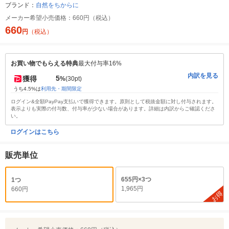
ブランド：
自然をちからに
メーカー希望小売価格：
660円（税込）
660
円
（税込）
お買い物でもらえる特典
最大付与率16%
内訳を見る
5
獲得
%
(30pt)
うち4.5%は
利用先・期間限定
ログイン&全額PayPay支払いで獲得できます。原則として税抜金額に対し付与されます。
表示よりも実際の付与数、付与率が少ない場合があります。詳細は内訳からご確認くださ
い。
ログインはこちら
販売単位
655円×3つ
1つ
1,965円
660円
お得