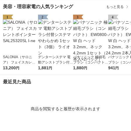
美容・理容家電の人気ランキング
もっと見る
1
2
3
4
SALONIA（サロニ
デンターシステマ 電
パナソニック 極細毛
パナソニック 
ア） フェイスカレン
動アシストブラシ付替
ブラシ（コンパクト）
ブラシ（コン
トポインター SAL253
13,200
システマやわらかめ 1
1,881
EW0800-W 白 ヘッド
1,880
EW0800-W 
941
円
円
円
円
20SL I-ne
セット（3個） ライオ
3.2mm、ネック4.2m
3.2mm、ネック
ン
m 1セット（2本入×2
m 2本入り
最近見た商品
パック）
商品を閲覧すると履歴が表示されます