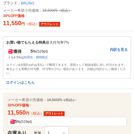
ブランド：
BRUNO
メーカー希望小売価格：
16,500円（税込）
30%OFF価格
11,550
円
（税込）
アウトレット
お買い物でもらえる特典
最大付与率7%
内訳を見る
5
獲得
%
(529pt)
うち4.5%は
利用先・期間限定
ログイン&全額PayPay支払いで獲得できます。原則として税抜金額に対し付与されます。
表示よりも実際の付与数、付与率が少ない場合があります。詳細は内訳からご確認くださ
い。
ログインはこちら
メーカー希望小売価格：
16,500円（税込）
30%OFF価格
11,550
円
（税込）
アウトレット
5
%
(529pt)
在庫あり
1
数量