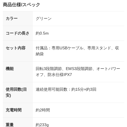
商品仕様/スペック
カラー
グリーン
コードの長さ
約0.5m
セット内容
付属品：専用USBケーブル、専用スタンド、収
納袋
機能
回転3段階調節、EMS3段階調節、オートパワー
オフ、防水仕様IPX7
使用回数(目
連続使用可能回数：約15分×約3回
安)
充電時間
約2時間
重量
約233g