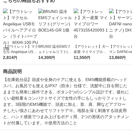
こちらの商品もおすすめ
【アウトレット】マク
BRUNO 温冷EMSフ
【アウトレット】大一
【アウトレッ
セル Angelique USB
ェイシャルリフト(グ
産業 マイマイブロワ
マン DAFNI n
モバイルヘアアイロン
2,814
リーン) BOE145-GR
14,300
ー 4573155420093 1
11,550
フニ ナノ) DH1
13,860
円
円
円
円
（ライトパープル）
1個
台
台
MXHI-100.PU 1個
商品説明
【在庫処分品】頭皮や全身のケアに使える、EMS機能搭載のヘッド
スパ。お風呂でも使えるIPX7（防水）仕様で、洗髪中に目を閉じた
ままでも簡単に操作できる、ボタン2つのシンプル設計です。疲れに
くい超軽量＆コンパクトサイズで女性の手にもしっかりフィットし
ます。3段階のEMS機能で、頭皮に加え、首、肩、脚などアプロー
チしたい強さにあわせてリフトケア※。地肌を深く刺激する頭皮用
と、ハンド感覚でつまみ上げるボディ用、2つの形状のアタッチメン
トが付属しています。※使用方法のこと