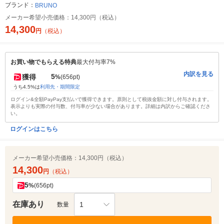
ブランド：
BRUNO
メーカー希望小売価格：
14,300円（税込）
14,300
円
（税込）
お買い物でもらえる特典
最大付与率7%
内訳を見る
5
獲得
%
(656pt)
うち4.5%は
利用先・期間限定
ログイン&全額PayPay支払いで獲得できます。原則として税抜金額に対し付与されます。
表示よりも実際の付与数、付与率が少ない場合があります。詳細は内訳からご確認くださ
い。
ログインはこちら
メーカー希望小売価格：
14,300円（税込）
14,300
円
（税込）
5
%
(656pt)
在庫あり
1
数量