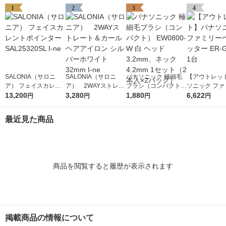
1
2
3
4
SALONIA（サロニ
SALONIA（サロニ
パナソニック 極細毛
【アウトレッ
ア） フェイスカレン
ア） 2WAYストレー
ブラシ（コンパクト）
ソニック ファ
トポインター SAL253
13,200
ト＆カールヘアアイロ
3,280
EW0800-W 白 ヘッド
1,880
ヘアカッター E
6,622
円
円
円
円
20SL I-ne
ン シルバーホワイト
3.2mm、ネック4.2m
2-S 1台
32mm I-ne
m 1セット（2本入×2
最近見た商品
パック）
商品を閲覧すると履歴が表示されます
掲載商品の情報について