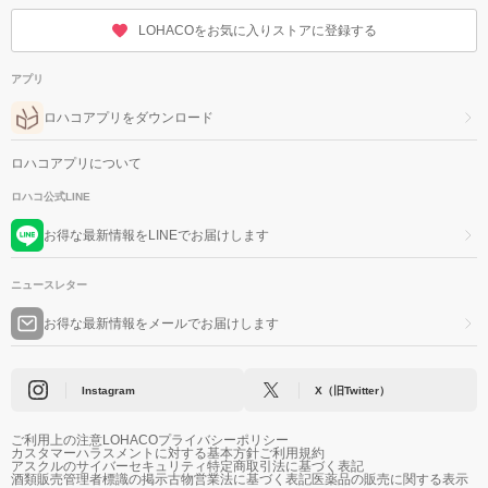
LOHACOをお気に入りストアに登録する
アプリ
ロハコアプリをダウンロード
ロハコアプリについて
ロハコ公式LINE
お得な最新情報をLINEでお届けします
ニュースレター
お得な最新情報をメールでお届けします
Instagram
X（旧Twitter）
ご利用上の注意
LOHACOプライバシーポリシー
カスタマーハラスメントに対する基本方針
ご利用規約
アスクルのサイバーセキュリティ
特定商取引法に基づく表記
酒類販売管理者標識の掲示
古物営業法に基づく表記
医薬品の販売に関する表示