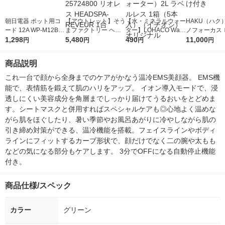
朝日電器 ポット用コ
【アウトレット】そう
【水・ミネラルウォー
HAKU（ハク
ード 12A WP-M12B(B
まファクトリー ヘッ
ター】LOHACO Wate
ノフォーカス
K) 1個
1,298
ドスパ レブール 2572
5,480
r（ロハコウォータ
490
5ｇ 資生堂
11,000
円
円
円
円
4800 リオレス HEAD
ー）2L ラベルレス 1
付き
SPA-REVEUR 1台
箱（5本入）（イチオ
商品説明
シ） オリジナル
これ一台で顔から全身までのケアがかなう温冷EMS美顔器。 EMS機
能で、表情筋を鍛えて肌のハリをアップ。 イオン導入モードで、浸
透しにくい美容成分を角層までしっかり届けてうるおいをとどめま
す。シートマスクと併用すればスペシャルケアも◎心地よく温めな
がら肌をほぐしたり、暑い季節やお風呂あがりに冷やしながら肌の
引き締め対策ができる、温冷機能を搭載。フェイスラインやボディ
ラインにフィットするカーブ形状で、顔だけでなく二の腕や太もも
などの気になる部分もケアします。 3分でOFFになる自動停止機能
付き。
商品仕様/スペック
カラー
グリーン