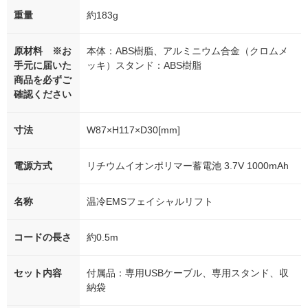
重量
約183g
原材料 ※お
本体：ABS樹脂、アルミニウム合金（クロムメ
手元に届いた
ッキ）スタンド：ABS樹脂
商品を必ずご
確認ください
寸法
W87×H117×D30[mm]
電源方式
リチウムイオンポリマー蓄電池 3.7V 1000mAh
名称
温冷EMSフェイシャルリフト
コードの長さ
約0.5m
セット内容
付属品：専用USBケーブル、専用スタンド、収
納袋