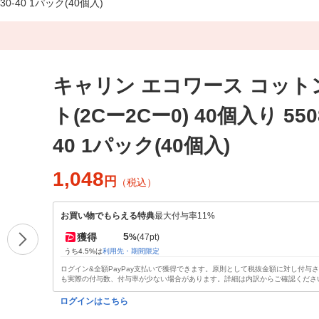
0-40 1パック(40個入)
キャリン エコワース コット
ト(2Cー2Cー0) 40個入り 5508
40 1パック(40個入)
1,048
円
（税込）
お買い物でもらえる特典
最大付与率11%
5
獲得
%
(47pt)
うち4.5%は
利用先・期間限定
ログイン&全額PayPay支払いで獲得できます。原則として税抜金額に対し付与
も実際の付与数、付与率が少ない場合があります。詳細は内訳からご確認くださ
ログインはこちら