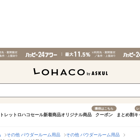
獲得はこちら
レ
トレット
ロハコセール
新着商品
オリジナル商品
クーポン
まとめ割
キ
品
その他 パウダールーム用品
その他 パウダールーム用品