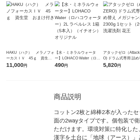
HAKU（ハク） メラノフォ
【水・ミネラルウォータ
アタックゼロ（Attack
ーカスＩＶ 45ｇ 資生
ー】LOHACO Water（ロハ
O) ドラム式専用 詰め
堂 おまけ付き
コウォーター）2L ラベルレ
ガジャンボ 2300g 1
11,000
490
5,820
円
円
円
ス 1箱（5本入）（イチオ
（2個入) 洗濯洗剤 花
シ） オリジナル
商品説明
コットン2枚と綿棒2本が入った
面の2wayタイプです。個包装
ただけます。環境対策に特化した
漢字を土台に「地球（アース）」