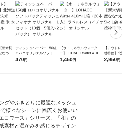
【新米切
ティッシュペーパー 150組
【水・ミネラルウォータ
【アウトレット
ななつぼ
ロハコオリジナルソフトパ
ー】LOHACO Water 410ml
替特価】北海道
袋 令和7年産
ックティッシュ フィオナ オ
1箱（20本入）ラベルレス
し 精白米 5kg
470
1,450
2,950
円
円
円
ジナル
リジナル 1セット（10個：
（イチオシ） オリジナル
米 木徳神糧 オ
5個入×2パック） オリジナ
ル
ジングやふきとりに最適なメッシュ
ので様々なシーンに幅広くお使いい
エコワース」シリーズ。「和」の
紙素材と温かみを感じるデザイン