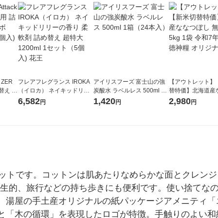
 ZER
フレアフレグランス IROKA
アイリスフーズ 富士山の強
【アウトレット】
替え メ
（イロカ） ネイキッドリリ
炭酸水 ラベルレス 500ml 1
替特価】北海道産
セット
ーの香り 柔軟剤 詰め替え 超
箱（24本入）
し 無洗米 5kg 1
6,582
1,420
2,980
円
円
円
王
特大 1200ml 1セット（5個
米 木徳神糧 オリ
入) 花王
セットです。コットンは肌あたりなめらかな面とクレン
で衛生的、旅行などの持ち歩きにも便利です。使い捨てな
、湯屋の手土産オリジナルの紙パッケージアメニティ「
と「木の循環」を表現したロゴが特徴。手触りのよい和