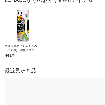
LOHACOからのおすすめPRアイテム
激落ち 黒カビくん お風呂
（バス用） 目地 研磨ブラシ
（研磨材入ブラシ＆ソフト
441
円
ブラシ） レック
最近見た商品