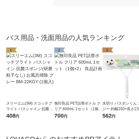
バス用品・洗面用品の人気ランキング
1
2
3
スリーエム(3M) スコッチブ
無印良品 PET詰替ボトル ク
水切り バスボンくん 
ライト バスシャイン 抗菌ス
リア 600mL 1セット（1個×
ジー 約幅250×長さ23
ポンジ(研磨粒子なし) お風呂
2） 良品計画
山崎産業
408
700
562
円
円
円
掃除 グレー BM-22KGY (1個
入)