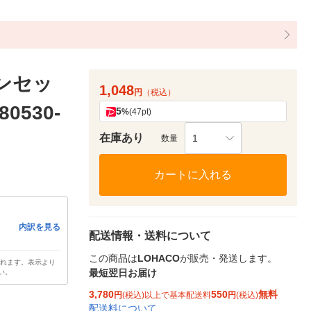
ンセッ
1,048
円
（税込）
0530-
5
%
(47pt)
在庫あり
1
数量
カートに入れる
内訳を見る
配送情報・送料について
この商品は
LOHACO
が販売・発送します。
されます。表示より
最短翌日お届け
い。
3,780
550
無料
円
(税込)以上で基本配送料
円
(税込)
配送料について