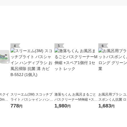
4
5
6
スクイ
スリーエム(3M) スコッチブ
激落ちくん お風呂まるごと
お風呂用ブラシ 
0mm
ライト バスシャイン ハンデ
バスクリーナーM伸縮 +スペ
スボンくん抗菌 ロ
ィブラシ お風呂掃除 抗菌 溝
ア1個付 1セット レック
ーン 山崎産業
778
1,980
1,683
円
円
円
カビ B-552J (1個入)