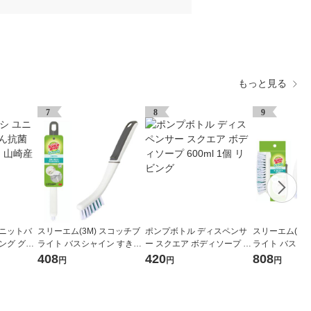
もっと見る
7
8
9
ユニットバ
スリーエム(3M) スコッチブ
ポンプボトル ディスペンサ
スリーエム(3M
ング グリ
ライト バスシャイン すきま
ー スクエア ボディソープ 60
ライト バスシ
ブラシ お風呂掃除 抗菌 目地
0ml 1個 リビング
クトブラシ お
408
420
808
円
円
円
壁 すきま B-511J (1個入)