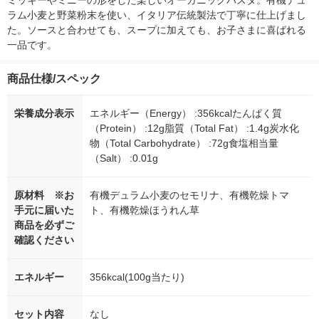
ミッキーやミニーの形をした楽しいオーガニックパスタ。有機デュ
ラム小麦と野菜粉末を使い、イタリア伝統製法で丁寧に仕上げまし
た。ソースと合わせても、スープに加えても、お子さまに喜ばれる
一品です。
商品仕様/スペック
栄養成分表示
エネルギー（Energy） :356kcalたんぱく質
（Protein） :12g脂質（Total Fat） :1.4g炭水化
物（Total Carbohydrate） :72g食塩相当量
（Salt） :0.01g
原材料 ※お
有機デュラム小麦のセモリナ、有機乾燥トマ
手元に届いた
ト、有機乾燥ほうれん草
商品を必ずご
確認ください
エネルギー
356kcal(100g当たり)
セット内容
なし