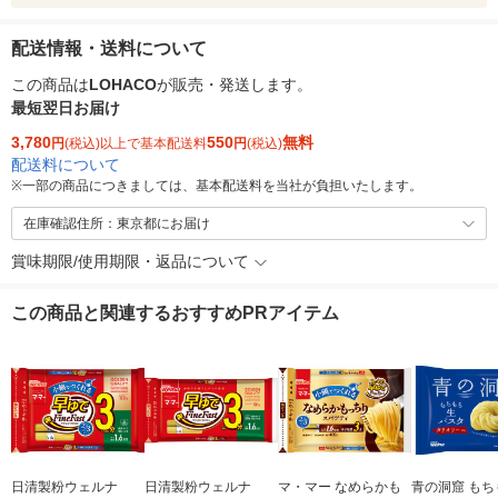
配送情報・送料について
この商品は
LOHACO
が販売・発送します。
最短翌日お届け
3,780
550
無料
円
(税込)以上で基本配送料
円
(税込)
配送料について
※
一部の商品につきましては、基本配送料を当社が負担いたします。
在庫確認住所：東京都にお届け
賞味期限/使用期限・返品について
この商品と関連するおすすめPRアイテム
日清製粉ウェルナ
日清製粉ウェルナ
マ・マー なめらかも
青の洞窟 もち