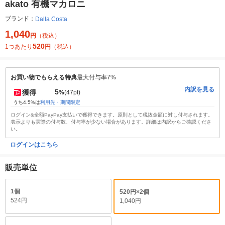
akato 有機マカロニ
ブランド：
Dalla Costa
1,040
円
（税込）
520
1つあたり
円
（税込）
お買い物でもらえる特典
最大付与率7%
内訳を見る
5
獲得
%
(47pt)
うち4.5%は
利用先・期間限定
ログイン&全額PayPay支払いで獲得できます。原則として税抜金額に対し付与されます。
表示よりも実際の付与数、付与率が少ない場合があります。詳細は内訳からご確認くださ
い。
ログインはこちら
販売単位
1個
520円×2個
524円
1,040円