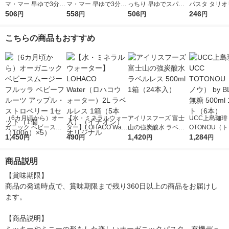
マ・マー 早ゆで3分ス
マ・マー 早ゆで3分ス
っちり 早ゆでスパゲ
パスタ タリオ
パゲティ2/3サイズ1.6
506
パゲティ 1.6mm チャ
558
ティ 2/3サイズ チャッ
506
1袋（150g
246
円
円
円
円
mm チャック付結束タ
ック付結束タイプ (50
ク付結束 400g 1個 日
2分 日清製
イプ （400g） ×1個
0g) ×1個
清製粉ウェルナ パス
ナ
こちらの商品もおすすめ
タ
（6カ月頃から）オー
【水・ミネラルウォー
アイリスフーズ 富士
UCC上島珈琲 
ガニック ベビースム
ター】LOHACO Wate
山の強炭酸水 ラベル
OTONOU（
ージー フルッラ ベビ
1,450
r（ロハコウォータ
490
レス 500ml 1箱（24
1,420
ウ） by BLAC
1,284
円
円
円
円
ーフルーツ アップ
ー）2L ラベルレス 1
本入）
00ml 1セッ
ル・ストロベリー 1セ
箱（5本入）（イチオ
商品説明
ット（1個（100g）×
シ） オリジナル
5）
【賞味期限】

商品の発送時点で、賞味期限まで残り360日以上の商品をお届けし
ます。

【商品説明】
