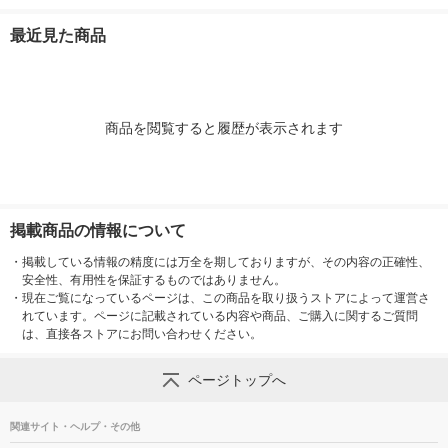
製粉ウェルナ 乾麺
ト（2個）日
ェルナ 乾麺
最近見た商品
商品を閲覧すると履歴が表示されます
掲載商品の情報について
・
掲載している情報の精度には万全を期しておりますが、その内容の正確性、
安全性、有用性を保証するものではありません。
・
現在ご覧になっているページは、この商品を取り扱うストアによって運営さ
れています。ページに記載されている内容や商品、ご購入に関するご質問
は、直接各ストアにお問い合わせください。
ページトップへ
関連サイト・ヘルプ・その他