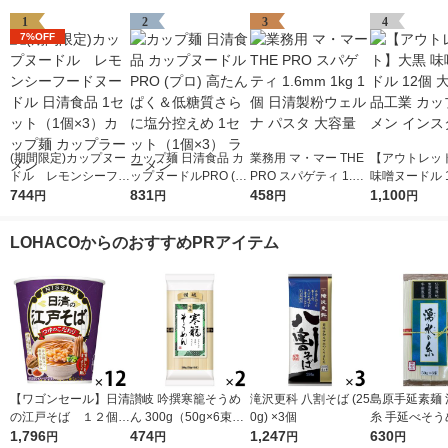
1
2
3
4
7%OFF
(期間限定)カップヌー
カップ麺 日清食品 カ
業務用 マ・マー THE
【アウトレッ
ドル レモンシーフー
ップヌードルPRO (プ
PRO スパゲティ 1.6m
味噌ヌードル 1
ドヌードル 日清食品
744
ロ) 高たんぱく＆低糖
831
m 1kg 1個 日清製粉ウ
458
黒食品工業 カ
1,100
円
円
円
円
1セット（1個×3）カ
質さらに塩分控えめ 1
ェルナ パスタ 大容量
ーメン インス
ップ麺 カップラーメ
セット（1個×3） ラー
LOHACOからのおすすめPRアイテム
ン
メン
【ワゴンセール】日清
讃岐 吟撰寒籠そうめ
滝沢更科 八割そば (25
島原手延素麺 
の江戸そば １２個
ん 300g（50g×6束）
0g) ×3個
糸 手延べそうめ
日清食品
1,796
1セット（2個）日清
474
1,247
0g（50g×6
630
円
円
円
円