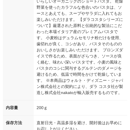
いらしいオーガニックのショートパスタ。 乾燥
野菜を使ったカラフルな色合いのパスタは、ソ
ースとあえても、スープやサラダに入れてもお
楽しみいただけます。 【ダラコスタシリーズに
ついて】厳選された原料と伝統的な製法にこだ
わった本場イタリア産のプレミアムパスタで
す。 小麦粉はデュラムセモリナ粉だけを使用、
歯切れが良く、コシがあり、パスタそのものの
おいしさがお楽しみいただけます。 ブロンズダ
イスで作るため、表面がざらつき、ソースが良
く絡む、味わい深いパスタです。小麦の風味と
パスタのコシに関与するグルテンのダメージを
避けるため、低温で時間をかけて乾燥していま
す。 ※本商品はウォルト・ディズニー・ジャパ
ン株式会社との契約により、ダラ コスタ社が製
造し株式会社nakatoが輸入販売するものです。
内容量
200ｇ
保存方法
直射日光・高温多湿を避け、開封後はお早めに
お召し上がりください。